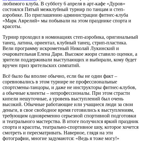
любимого клуба. В субботу 6 апреля в арт-кафе «Дуров»
состоялся Пятый межклубный турнир по танцам и степ-
аэробике. По приглашению администрации фитнес-клуба
«Марк Аврелий» мы побывали на этом празднике спорта и
красоты.
Турнир проходил в номинациях степ-аэробика, оригинальный
танец, латина, ориентал, клубный танец, стрип-пластика.
Вели программу искрометный Николай Лукинский и
очаровательная Елена Дари. Высокое жюри ставило оценки, а
зрители поддерживали выступающих и выбирали, кому будет
вручен приз зрительских симпатий.
Всё было бы вполне обычно, если бы не один факт –
соревновались в этом турнире не профессиональные
спортсмены-танцоры, и даже не инструкторы фитнес-клубов,
а обычные клиенты – непрофессионалы. При этом страсти
кипели нешуточные, а уровень выступлений был очень
высокий. Обычные работающие или учащиеся люди за свои
деньги, в свое свободное время готовились к выступлениям,
требующим одновременно серьезной спортивной подготовки
и театрального мастерства. В итоге получился яркий праздник
спорта и красоты, театрально-спортивное шоу, которое хочется
смотреть и пересматривать. Наверное, глядя на эти
фотографии, многие задумаются: «Ведь я тоже могу!»