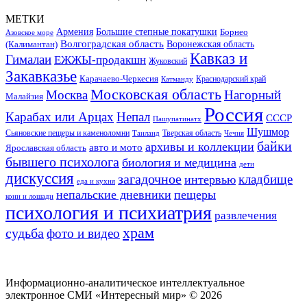
МЕТКИ
Большие степные покатушки
Армения
Борнео
Азовское море
Волгоградская область
Воронежская область
(Калимантан)
Кавказ и
Гималаи
ЕЖЖЫ-продакшн
Жуковский
Закавказье
Карачаево-Черкесия
Катманду
Краснодарский край
Московская область
Москва
Нагорный
Малайзия
Россия
Карабах или Арцах
Непал
СССР
Пашупатинатх
Шушмор
Сьяновские пещеры и каменоломни
Тверская область
Таиланд
Чечня
байки
архивы и коллекции
авто и мото
Ярославская область
бывшего психолога
биология и медицина
дети
дискуссия
загадочное
кладбище
интервью
еда и кухня
непальские дневники
пещеры
кони и лошади
психология и психиатрия
развлечения
храм
судьба
фото и видео
Информационно-аналитическое интеллектуальное
электронное СМИ «Интересный мир» ©
2026