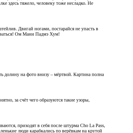
лке здесь тяжело, человеку тоже несладко. Не
затейлив. Двигай ногами, постарайся не упасть в
иваться! Ом Мани Падмэ Хум!
ть долину на фото внизу – мёртвой. Картина полна
тно, за счёт чего образуются такие узоры,
ваются, приходят в себя после штурма Cho La Pass,
аленькие люди карабкались по верёвкам на крутой