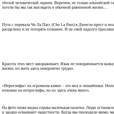
тёплой человеческой ладони. Впрочем, не только альпийской га
хотели бы мы так выглядеть в обычной равнинной жизни…
Путь с перевала Чо Ла Пасс (Cho La Pass) в Дзонгла прост и не
расщелину и не потерять сознание. И не смей надолго присаж
Красота этих мест завораживает. Язык не поворачивается назва
жизни, но жить здесь невероятно трудно.
«Иероглифы» на огромном камне – это мох и лишайники. Непоня
похожие на петроглифы, но их здесь очень много.
На фото ниже видна справа маленькая палатка. Люди останавли
и заодно осваивают окрестности. Когда мы проходили мимо, м