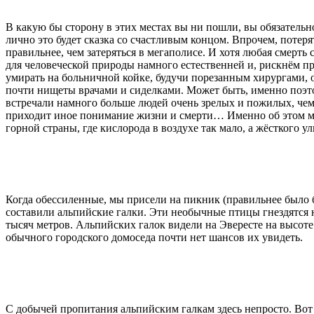
В какую бы сторону в этих местах вы ни пошли, вы обязательно 
лично это будет сказка со счастливым концом. Впрочем, потер
правильнее, чем затеряться в мегаполисе. И хотя любая смерть
для человеческой природы намного естественней и, рискнём п
умирать на больничной койке, будучи порезанным хирургами,
почти нищеты врачами и сиделками. Может быть, именно поэт
встречали намного больше людей очень зрелых и пожилых, ч
приходит иное понимание жизни и смерти… Именно об этом мы
горной страны, где кислорода в воздухе так мало, а жёсткого у
Когда обессиленные, мы присели на пикник (правильнее было 
составили альпийские галки. Эти необычные птицы гнездятся 
тысяч метров. Альпийских галок видели на Эвересте на высоте 
обычного городского домоседа почти нет шансов их увидеть.
С добычей пропитания альпийским галкам здесь непросто. Вот