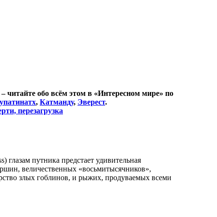
– читайте обо всём этом в «Интересном мире» по
упатинатх
,
Катманду
,
Эверест
.
рти, перезагрузка
s) глазам путника предстает удивительная
ершин, величественных «восьмитысячников»,
арство злых гоблинов, и рыжих, продуваемых всеми