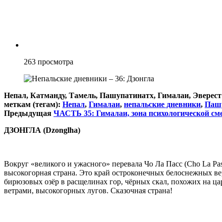
263
просмотра
Непал, Катманду, Тамель, Пашупатинатх, Гималаи, Эверест 
меткам (тегам):
Непал
,
Гималаи
,
непальские дневники
,
Паш
Предыдущая
ЧАСТЬ 35: Гималаи, зона психологической сме
ДЗОНГЛА (Dzonglha)
Вокруг «великого и ужасного» перевала Чо Ла Пасс (Cho La Pas
высокогорная страна. Это край остроконечных белоснежных в
бирюзовых озёр в расщелинах гор, чёрных скал, похожих на ц
ветрами, высокогорных лугов. Сказочная страна!