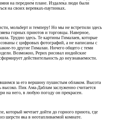
камня на переднем плане. Издалека люди были
ься на своих веревках-паутинках.
сти, мольберт и темперу! Но мы не встретили здесь
зяева горных приютов и торговцы. Наверное,
ошла. Трудно здесь. Те картины Гималаев, которые
исованы с цифровых фотографий, а не написаны с
какие-то другие Гималаи. Ничего общего с теми
видели. Возможно, Рерих рисовал индийские
сформирует действительность до неузнаваемости.
ившимся за его вершину пушистым облаком. Высота
ь высоко. Пик Ама-Даблам заслуженно считается
ри на него, в любую погоду он прекрасен.
пе, который мечтает дойти до горного приюта, где
из шерсти яка в неотапливаемой комнате.