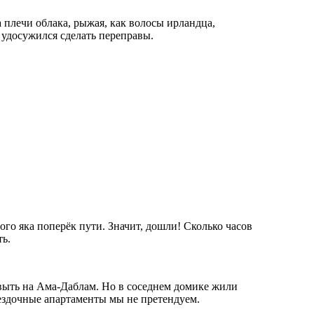
 плечи облака, рыжая, как волосы ирландца,
 удосужился сделать переправы.
го яка поперёк пути. Значит, дошли! Сколько часов
ть.
завыть на Ама-Даблам. Но в соседнем домике жили
ездочные апартаменты мы не претендуем.