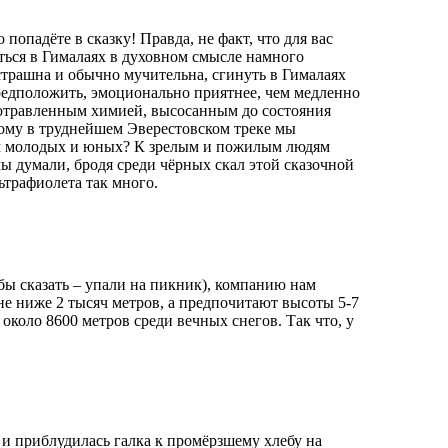
попадёте в сказку! Правда, не факт, что для вас
яться в Гималаях в духовном смысле намного
 страшна и обычно мучительна, сгинуть в Гималаях
редположить, эмоционально приятнее, чем медленно
 отравленным химией, высосанным до состояния
ому в труднейшем Эверестовском треке мы
ем молодых и юных? К зрелым и пожилым людям
 думали, бродя среди чёрных скал этой сказочной
льтрафиолета так много.
бы сказать – упали на пикник), компанию нам
не ниже 2 тысяч метров, а предпочитают высоты 5-7
около 8600 метров среди вечных снегов. Так что, у
 и приблудилась галка к промёрзшему хлебу на