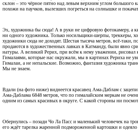
склон – это чёрное пятно над левым верхним углом большого 
похожи на паучков, вылезших погреться на солнышке и покачат
Эх, художника бы сюда! А в руки не цифровую фотокамеру, а ки
ни одного художника. Только носильщики-шерпы, треккеры, хо
художники сюда не доходят. Шестая тысяча метров, всё-таки, п
продаются в художественных лавках в Катманду, были явно ср
натуры. А великий Рерих, при всём к нему уважении, рисовал 
Гималаями, которые нас окружали, мы в картинах Рериха не у
Гималаи, а не непальские. Возможно, фантазия художника тран
Мы не знаем.
Вдали (на фото ниже) виднеется красавец Ама-Даблам с зацеп
Ама-Даблама 6848 метров, что по гималайским меркам не очен
одним из самых красивых в округе. С какой стороны ни посмот
Обернулись – позади Чо Ла Пасс и маленький человечек на тро
его ждёт тарелка жаренной подмороженной картошки и одеяло 