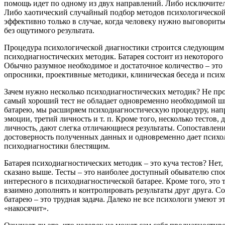
помощь идет по одному из двух направлений. Либо исключите
Либо хаотический случайный подбор методов психологической
эффективно только в случае, когда человеку нужно выговорить
без ощутимого результата.
Процедура психологической диагностики строится следующим о
психодиагностических методик. Батарея состоит из некоторого
Обычно разумное необходимое и достаточное количество – это 
опросники, проективные методики, клиническая беседа и пси
Зачем нужно несколько психодиагностических методик? Не пр
самый хороший тест не обладает одновременно необходимой ши
батарею, мы расширяем психодиагностическую процедуру, напр
эмоции, третий личность и т. п. Кроме того, несколько тесто
личность, дают слегка отличающиеся результаты. Сопоставле
достоверность полученных данных и одновременно дает психоло
психодиагностики блестящим.
Батарея психодиагностических методик – это куча тестов? Нет, 
сказано выше. Тесты – это наиболее доступный обывателю спо
интересного в психодиагностической батарее. Кроме того, это
взаимно дополнять и контролировать результаты друг друга. 
батарею – это трудная задача. Далеко не все психологи умеют э
«накосячит».