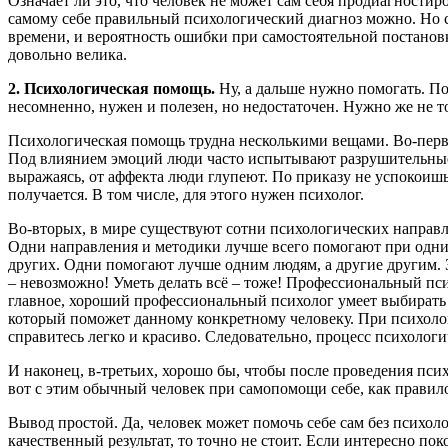
Означает ли это, что человек не может сам себя продиагностиро
самому себе правильный психологический диагноз можно. Но ск
времени, и вероятность ошибки при самостоятельной постановк
довольно велика.
2. Психологическая помощь.
Ну, а дальше нужно помогать. По
несомненно, нужен и полезен, но недостаточен. Нужно же не то
Психологическая помощь трудна несколькими вещами. Во-первы
Под влиянием эмоций люди часто испытывают разрушительные
выражаясь, от аффекта люди глупеют. По приказу не успокоишьс
получается. В том числе, для этого нужен психолог.
Во-вторых, в мире существуют сотни психологических направ
Одни направления и методики лучше всего помогают при одни
других. Одни помогают лучше одним людям, а другие другим. 
– невозможно! Уметь делать всё – тоже! Профессиональный псих
главное, хороший профессиональный психолог умеет выбирать
который поможет данному конкретному человеку. При психоло
справитесь легко и красиво. Следовательно, процесс психолог
И наконец, в-третьих, хорошо бы, чтобы после проведения пс
вот с этим обычный человек при самопомощи себе, как правило
Вывод простой. Да, человек может помочь себе сам без психол
качественный результат, то точно не стоит. Если интересно пок