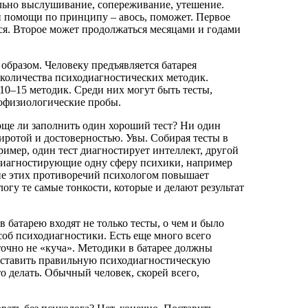
льно выслушивание, сопереживание, утешение.
 помощи по принципу – авось, поможет. Первое
ся. Второе может продолжаться месяцами и годами
бразом. Человеку предъявляется батарея
 количества психодиагностических методик.
10–15 методик. Среди них могут быть тесты,
хофизиологические пробы.
още ли заполнить один хороший тест? Ни один
ротой и достоверностью. Увы. Собирая тесты в
имер, один тест диагностирует интеллект, другой
в, диагностирующие одну сферу психики, например
ние этих противоречий психологом повышает
гу те самые тонкости, которые и делают результат
в батарею входят не только тесты, о чем и было
соб психодиагностики. Есть еще много всего
 точно не «куча». Методики в батарее должны
Составить правильную психодиагностическую
то делать. Обычный человек, скорей всего,