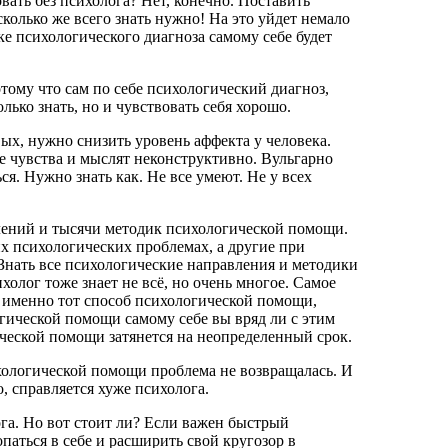
вать без психолога? Нет, конечно. Поставить
олько же всего знать нужно! На это уйдет немало
е психологического диагноза самому себе будет
тому что сам по себе психологический диагноз,
лько знать, но и чувствовать себя хорошо.
х, нужно снизить уровень аффекта у человека.
 чувства и мыслят неконструктивно. Вульгарно
я. Нужно знать как. Не все умеют. Не у всех
лений и тысячи методик психологической помощи.
х психологических проблемах, а другие при
Знать все психологические направления и методики
олог тоже знает не всё, но очень многое. Самое
 именно тот способ психологической помощи,
гической помощи самому себе вы вряд ли с этим
ической помощи затянется на неопределенный срок.
ихологической помощи проблема не возвращалась. И
, справляется хуже психолога.
ога. Но вот стоит ли? Если важен быстрый
опаться в себе и расширить свой кругозор в