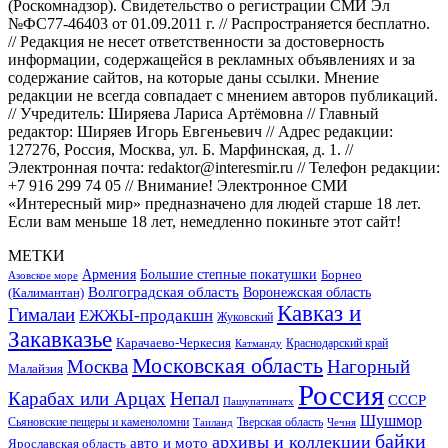
(Роскомнадзор). Свидетельство о регистрации СМИ Эл
№ФС77-46403 от 01.09.2011 г. // Распространяется бесплатно.
// Редакция не несет ответственности за достоверность
информации, содержащейся в рекламных объявлениях и за
содержание сайтов, на которые даны ссылки. Мнение
редакции не всегда совпадает с мнением авторов публикаций.
// Учредитель: Ширяева Лариса Артёмовна // Главный
редактор: Ширяев Игорь Евгеньевич // Адрес редакции:
127276, Россия, Москва, ул. Б. Марфинская, д. 1. //
Электронная почта: redaktor@interesmir.ru // Телефон редакции:
+7 916 299 74 05 // Внимание! Электронное СМИ
«Интересный мир» предназначено для людей старше 18 лет.
Если вам меньше 18 лет, немедленно покиньте этот сайт!
МЕТКИ
Большие степные покатушки
Армения
Борнео
Азовское море
Волгоградская область
Воронежская область
(Калимантан)
Кавказ и
Гималаи
ЕЖЖЫ-продакшн
Жуковский
Закавказье
Карачаево-Черкесия
Катманду
Краснодарский край
Московская область
Москва
Нагорный
Малайзия
Россия
Карабах или Арцах
Непал
СССР
Пашупатинатх
Шушмор
Сьяновские пещеры и каменоломни
Тверская область
Таиланд
Чечня
байки
архивы и коллекции
авто и мото
Ярославская область