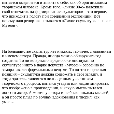
пытается выделиться и заявить о себе, как об оригинальном
творческом человеке. Кроме того, «лихие 90-е» наложили
свой отпечаток на формирование скульпторов – это первое,
что приходит в голову при созерцании экспозиции. Вот
почему наш репортаж называется «Лихие скульптуры в парке
Музеон».
На большинстве скульптур нет никаких табличек с названием
и именем автора. Правда, иногда можно обнаружить год
создания. То ли во время очередного симпозиума по
скульптуре никто в парке искусств «Музеон» особенно не
заморачивался формальными вещами. То ли это творческая
позиция – скульптура должна содержать в себе загадку, и
тогда зритель становится полноценным участником
творческого процесса, пытаясь угадать или нафантазировать,
что изображено в произведении, и какую мысль пытался
донести автор. А может, у автора и не было никаких мыслей,
а он просто плыл по волнам вдохновения и творил, как
умел…