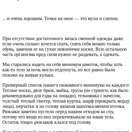
…и очень хорошим. Точки на окне — это мухи и слепни.
При отсутствии достаточного запаса сменной одежды даже
если очень сильно хочется спать, снять себя можно только
обувь, заменив ее на сухие невонючие носки. Всю остальную
часть организма пред сном нужно не раздевать, а одевать.
Мы старались надеть на себя минимум шмоток, чтобы хоть
как-то тело за ночь могло отдохнуть, но все равно были
похожи на живые кульки.
Примерный список нашего пижамного минимума на каждого:
Теплые носки, двое брюк, майка, трусы (не стринги, как было
рекомендовано для езды на лошади), тельняшка с начесом,
толстый теплый свитер, теплая куртка, шарф (прикрыть морду
лица), перчатки и на голову вязаная шапочка-менингиточка.
Рюкзаки заметно пустели перед нашим отходом ко сну,
потому что вещи из них перекочевывали на наши тела.
Остаток тощих рюкзаков клался под голову.