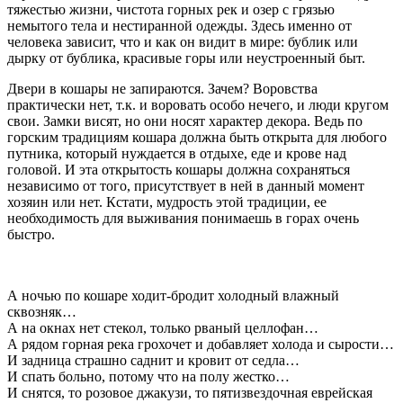
тяжестью жизни, чистота горных рек и озер с грязью
немытого тела и нестиранной одежды. Здесь именно от
человека зависит, что и как он видит в мире: бублик или
дырку от бублика, красивые горы или неустроенный быт.
Двери в кошары не запираются. Зачем? Воровства
практически нет, т.к. и воровать особо нечего, и люди кругом
свои. Замки висят, но они носят характер декора. Ведь по
горским традициям кошара должна быть открыта для любого
путника, который нуждается в отдыхе, еде и крове над
головой. И эта открытость кошары должна сохраняться
независимо от того, присутствует в ней в данный момент
хозяин или нет. Кстати, мудрость этой традиции, ее
необходимость для выживания понимаешь в горах очень
быстро.
А ночью по кошаре ходит-бродит холодный влажный
сквозняк…
А на окнах нет стекол, только рваный целлофан…
А рядом горная река грохочет и добавляет холода и сырости…
И задница страшно саднит и кровит от седла…
И спать больно, потому что на полу жестко…
И снятся, то розовое джакузи, то пятизвездочная еврейская