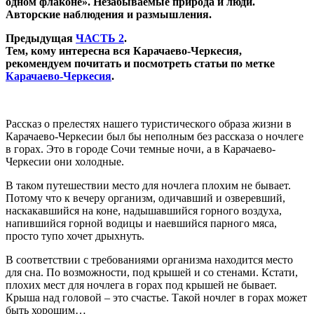
одном флаконе». Незабываемые природа и люди.
Авторские наблюдения и размышления.
Предыдущая
ЧАСТЬ 2
.
Тем, кому интересна вся Карачаево-Черкесия,
рекомендуем почитать и посмотреть статьи по метке
Карачаево-Черкесия
.
Рассказ о прелестях нашего туристического образа жизни в
Карачаево-Черкесии был бы неполным без рассказа о ночлеге
в горах. Это в городе Сочи темные ночи, а в Карачаево-
Черкесии они холодные.
В таком путешествии место для ночлега плохим не бывает.
Потому что к вечеру организм, одичавший и озверевший,
наскакавшийся на коне, надышавшийся горного воздуха,
напившийся горной водицы и наевшийся парного мяса,
просто тупо хочет дрыхнуть.
В соответствии с требованиями организма находится место
для сна. По возможности, под крышей и со стенами. Кстати,
плохих мест для ночлега в горах под крышей не бывает.
Крыша над головой – это счастье. Такой ночлег в горах может
быть хорошим…