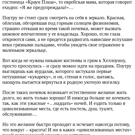
гостиница «Краун Плаза», то еврейская мама, которая говорит
ехидно: «Я же предупреждала!»…
Поутру не стоит сразу смотреть на себя в зеркало. Красная,
облезлая, обгоревшая под горным солнцем физиономия,
страшно отекшая во время такой ночевки, может вызвать
шоковое впечатление у ее владельца. Хорошо, если глаза
откроются сами, а не придется раздвигать нависшие вспухшие
веки грязными пальцами, чтобы увидеть свое отражение в
маленьком зеркальце.
Вот когда не нужны никакие костюмы и грим к Хеллоуину,
просто проснулись – и сразу можно идти на праздник. Поутру
выглядишь как вурдалак, которого застукали первые
петушиные «кукареку», и он, стеная в голос, шатаясь,
наощупь пытается вернуться в родную уютную могилку.
После таких ночевок возникает естественное желание жить
долго, но жить только хорошо! И никогда больше не ночевать
так, как эти ужасные «…надцать» ночей. И ездить только в
цивилизованные места, где есть постель, душ, туалет,
обслуживание…
Но это желание быстро проходит и исчезает навсегда потому,
что вокруг – красота! И ни в каких «цивилизованных местах»