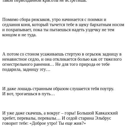
такой первозданной красоты не встретишь.
Помимо сбора рюкзаков, утро начинается с поимки и
седлания коня, который тычется тебе в щеку бархатным носом
и похрапывает, пока ты пытаешься надеть уздечку не тем
концом и не туда.
А потом со стоном усаживаешь стертую в огрызок задницу в
ненавистное седло, и она откликается болью как от тяжелого
огнестрельного ранения… Не для того природа ее тебе
подарила, задницу эту…
И даже лошадь странным образом слушается тебя поутру.
И вот, трогаешься в путь…
И уже даже скачешь, а вокруг – горы! Большой Кавказский
хребет, перевалы, перевалы… И седой старина Эльбрус
говорит тебе: «Доброе утро! Ты еще жив?»