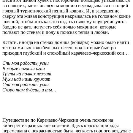
Весь этот живой кулек с посторонней помощью упаковывался
в спальник, застегивался на молнию и укладывался на тощий
грязный туристический пенный коврик. И, в завершение,
сверху эта живая конструкция накрывалась на головном конце
шляпой, чтобы хоть как-то создать спящему ощущение уюта.
Заодно не дать испугать себя ночью мокрицам, которые
ползают по стенам и полу в поисках тепла и любви.
Кстати, иногда на стенах домика (кошары) можно было найти
тексты милых колыбельных песен, под которые быстро
приходил глубокий и спокойный карачаево-черкесский сон…
Спи моя радость, усни
В морге погасли огни
Трупы на полках лежат
Мухи над ними кружат
Спи моя радость, усни
Скоро там будешь и ты…
Путешествие по Карачаево-Черкесии очень похоже на
винегрет из разных впечатлений. Здесь красота природы
перемешана с некрасивостью быта, легкость горного воздуха с