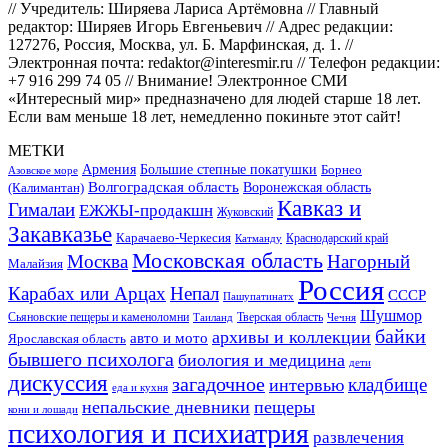
// Учредитель: Ширяева Лариса Артёмовна // Главный
редактор: Ширяев Игорь Евгеньевич // Адрес редакции:
127276, Россия, Москва, ул. Б. Марфинская, д. 1. //
Электронная почта: redaktor@interesmir.ru // Телефон редакции:
+7 916 299 74 05 // Внимание! Электронное СМИ
«Интересный мир» предназначено для людей старше 18 лет.
Если вам меньше 18 лет, немедленно покиньте этот сайт!
МЕТКИ
Большие степные покатушки
Армения
Борнео
Азовское море
Волгоградская область
Воронежская область
(Калимантан)
Кавказ и
Гималаи
ЕЖЖЫ-продакшн
Жуковский
Закавказье
Карачаево-Черкесия
Катманду
Краснодарский край
Московская область
Москва
Нагорный
Малайзия
Россия
Карабах или Арцах
Непал
СССР
Пашупатинатх
Шушмор
Сьяновские пещеры и каменоломни
Тверская область
Таиланд
Чечня
байки
архивы и коллекции
авто и мото
Ярославская область
бывшего психолога
биология и медицина
дети
дискуссия
загадочное
кладбище
интервью
еда и кухня
непальские дневники
пещеры
кони и лошади
психология и психиатрия
развлечения