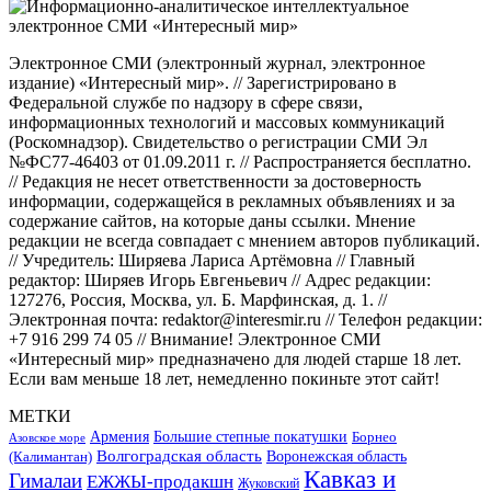
Электронное СМИ (электронный журнал, электронное
издание) «Интересный мир». // Зарегистрировано в
Федеральной службе по надзору в сфере связи,
информационных технологий и массовых коммуникаций
(Роскомнадзор). Свидетельство о регистрации СМИ Эл
№ФС77-46403 от 01.09.2011 г. // Распространяется бесплатно.
// Редакция не несет ответственности за достоверность
информации, содержащейся в рекламных объявлениях и за
содержание сайтов, на которые даны ссылки. Мнение
редакции не всегда совпадает с мнением авторов публикаций.
// Учредитель: Ширяева Лариса Артёмовна // Главный
редактор: Ширяев Игорь Евгеньевич // Адрес редакции:
127276, Россия, Москва, ул. Б. Марфинская, д. 1. //
Электронная почта: redaktor@interesmir.ru // Телефон редакции:
+7 916 299 74 05 // Внимание! Электронное СМИ
«Интересный мир» предназначено для людей старше 18 лет.
Если вам меньше 18 лет, немедленно покиньте этот сайт!
МЕТКИ
Большие степные покатушки
Армения
Борнео
Азовское море
Волгоградская область
Воронежская область
(Калимантан)
Кавказ и
Гималаи
ЕЖЖЫ-продакшн
Жуковский