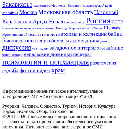
Закавказье
Карачаево-Черкесия
Катманду
Краснодарский край
Московская область
Москва
Нагорный
Малайзия
Россия
Карабах или Арцах
Непал
СССР
Пашупатинатх
Шушмор
Сьяновские пещеры и каменоломни
Тверская область
Таиланд
Чечня
байки
архивы и коллекции
авто и мото
Ярославская область
бывшего психолога
биология и медицина
дети
дискуссия
загадочное
кладбище
интервью
еда и кухня
непальские дневники
пещеры
кони и лошади
психология и психиатрия
развлечения
храм
судьба
фото и видео
Информационно-аналитическое интеллектуальное
электронное СМИ «Интересный мир» ©
2026
Рубрики: Человек, Общество, Туризм, История, Культура,
Наука, Техника, Юмор, Психология
© 2011-2026 Любые виды копирования или цитирования
разрешены только при условии обязательного указания
источника. Интернет ссылка на электронное СМИ