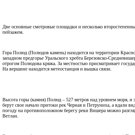
Две основные смотровые площадки и несколько второстепен
пейзажем.
Гора Полюд (Полюдов камень) находится на территории Красн
западном предгорье Уральского хребта Березовско-Средневише
отрогом Полюдова кряжа. За местностью присматривает госу
На вершине находится метеостанция и вышка связи.
Высота горы (камня) Полюд – 527 метров над уровнем моря, и 
берут свое начало притоки рек Черная и Петруниха, а вдали 
погоду на противоположном берегу реки Вишера можно разгля
Ветлан.