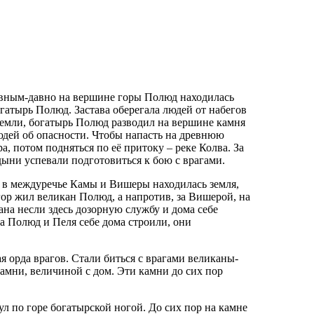
авным-давно на вершине горы Полюд находилась
гатырь Полюд. Застава оберегала людей от набегов
земли, богатырь Полюд разводил на вершине камня
юдей об опасности. Чтобы напасть на древнюю
, потом подняться по её притоку – реке Колва. За
ыни успевали подготовиться к бою с врагами.
а в междуречье Камы и Вишеры находилась земля,
ор жил великан Полюд, а напротив, за Вишерой, на
на несли здесь дозорную службу и дома себе
ка Полюд и Пеля себе дома строили, они
орда врагов. Стали биться с врагами великаны-
амни, величиной с дом. Эти камни до сих пор
л по горе богатырской ногой. До сих пор на камне