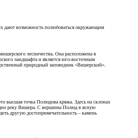
ных дают возможность полюбоваться окружающим
овишерского лесничества. Она расположена в
рского ландшафта и является юго-восточным
дарственный природный заповедник «Вишерский».
это высшая точка Полюдова кряжа. Здесь на склонах
видно реку Вишера. С вершины Полюд в ясную
деть другую достопримечательность – камень