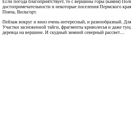
Если погода благоприятствует, то с вершины горы (камня) Пол
достопримечательности и некоторые поселения Пермского кра
Покча, Вильгорт.
Пейзаж вокруг и вниз очень интересный, и разнообразный. Для
Участки заснеженной тайги, фрагменты криволесья и даже ту
деревца на вершине. И скудный зимний северный рассвет…