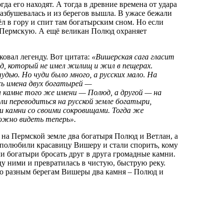
да его находят. А тогда в древние времена от удара
разбушевалась и из берегов вышла. В ужасе бежали
л в гору и спит там богатырским сном. Но если
ю Пермскую. А ещё великан Полюд охраняет
овал легенду. Вот цитата:
«Вишерская сага гласит
од, который не имел жилищ и жил в пещерах.
удью. Но чуди было много, а русских мало. На
ь имена двух богатырей —
 камне того же имени — Полюд, а другой — на
ли переводиться на русской земле богатыри,
и камни со своими сокровищами. Тогда же
можно видеть теперь»
.
а Пермской земле два богатыря Полюд и Ветлан, а
 полюбили красавицу Вишеру и стали спорить, кому
ли богатыри бросать друг в друга громадные камни.
у ними и превратилась в чистую, быструю реку.
т по разным берегам Вишеры два камня – Полюд и