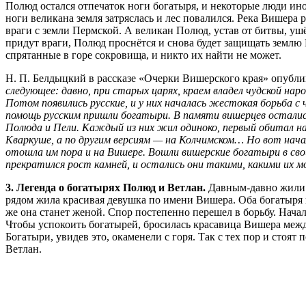
Полюд остался отпечаток ноги богатыря, и некоторые люди иног
ноги великана земля затряслась и лес повалился. Река Вишера 
враги с земли Пермской. А великан Полюд, устав от битвы, ушё
придут враги, Полюд проснётся и снова будет защищать земл
спрятанные в горе сокровища, и никто их найти не может.
Н. П. Белдыцкий в рассказе «Очерки Вишерского края» опублик
следующее: давно, при старых царях, краем владел чудской нар
Потом появились русские, и у них началась жестокая борьба с ч
помощь русским пришли богатыри. В памяти вишерцев осталис
Полюда и Пели. Каждый из них жил одиноко, первый обитал на
Кваркуше, а по другим версиям — на Колчимском… Но вот нача
отошла им пора и на Вишере. Вошли вишерские богатыри в сво
прекратился рост камней, и остались они такими, какими их 
3. Легенда о богатырях Полюд и Ветлан.
Давным-давно жили н
рядом жила красивая девушка по имени Вишера. Оба богатыря
же она станет женой. Спор постепенно перешел в борьбу. Нача
Чтобы успокоить богатырей, бросилась красавица Вишера межд
Богатыри, увидев это, окаменели с горя. Так с тех пор и стоя
Ветлан.