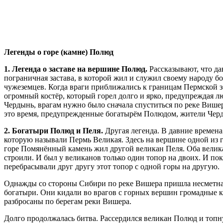
Легенды о горе (камне) Полюд
1. Легенда о заставе на вершине Полюд.
Рассказывают, что д
пограничная застава, в которой жил и служил своему народу бо
чужеземцев. Когда враги приближались к границам Пермской 
огромный костёр, который горел долго и ярко, предупреждая л
Чердынь, врагам нужно было сначала спуститься по реке Вишера
это время, предупрежденные богатырём Полюдом, жители Черд
2. Богатыри Полюд и Пеля.
Другая легенда. В давние времен
которую называли Пермь Великая. Здесь на вершине одной из г
горе Помянённый камень жил другой великан Пеля. Оба велика
строили. И был у великанов только один топор на двоих. И по
перебрасывали друг другу этот топор с одной горы на другую.
Однажды со стороны Сибири по реке Вишера пришла несметная 
богатыри. Они кидали во врагов с горных вершин громадные к
разбросаны по берегам реки Вишера.
Долго продолжалась битва. Рассердился великан Полюд и топну