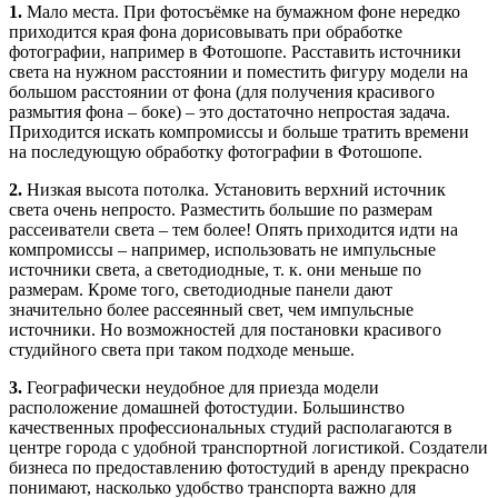
1.
Мало места. При фотосъёмке на бумажном фоне нередко
приходится края фона дорисовывать при обработке
фотографии, например в Фотошопе. Расставить источники
света на нужном расстоянии и поместить фигуру модели на
большом расстоянии от фона (для получения красивого
размытия фона – боке) – это достаточно непростая задача.
Приходится искать компромиссы и больше тратить времени
на последующую обработку фотографии в Фотошопе.
2.
Низкая высота потолка. Установить верхний источник
света очень непросто. Разместить большие по размерам
рассеиватели света – тем более! Опять приходится идти на
компромиссы – например, использовать не импульсные
источники света, а светодиодные, т. к. они меньше по
размерам. Кроме того, светодиодные панели дают
значительно более рассеянный свет, чем импульсные
источники. Но возможностей для постановки красивого
студийного света при таком подходе меньше.
3.
Географически неудобное для приезда модели
расположение домашней фотостудии. Большинство
качественных профессиональных студий располагаются в
центре города с удобной транспортной логистикой. Создатели
бизнеса по предоставлению фотостудий в аренду прекрасно
понимают, насколько удобство транспорта важно для