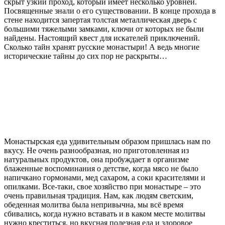
скрыт узкий проход, который имеет несколько уровней.
Посвященные знали о его существовании. В конце прохода в
стене находится запертая толстая металлическая дверь с
большими тяжелыми замками, ключи от которых не были
найдены. Настоящий квест для искателей приключений.
Сколько тайн хранят русские монастыри! А ведь многие
исторические тайны до сих пор не раскрыты…
Монастырская еда удивительным образом пришлась нам по
вкусу. Не очень разнообразная, но приготовленная из
натуральных продуктов, она пробуждает в организме
блаженные воспоминания о детстве, когда мясо не было
напичкано гормонами, мед сахаром, а соки красителями и
опилками. Все-таки, свое хозяйство при монастыре – это
очень правильная традиция. Нам, как людям светским,
обеденная молитва была непривычна, мы всё время
сбивались, когда нужно вставать и в каком месте молитвы
нужно креститься, но вкусная полезная еда и здоровое