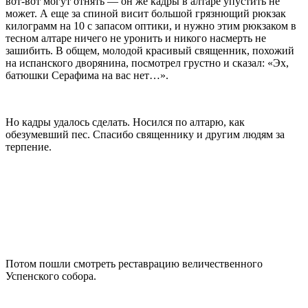
вот-вот могут отнять — он же кадры в алтаре упустить не
может. А еще за спиной висит большой грязнющий рюкзак
килограмм на 10 с запасом оптики, и нужно этим рюкзаком в
тесном алтаре ничего не уронить и никого насмерть не
зашибить. В общем, молодой красивый священник, похожий
на испанского дворянина, посмотрел грустно и сказал: «Эх,
батюшки Серафима на вас нет…».
Но кадры удалось сделать. Носился по алтарю, как
обезумевший пес. Спасибо священнику и другим людям за
терпение.
Потом пошли смотреть реставрацию величественного
Успенского собора.