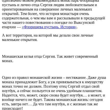
однозначно можем рекомендовать монастырь Флорищева
пустынь и лично отца Сергия людям любознательным и
ориентированным на совершение личных маленьких
открытий. Тем более, что история монастыря очень
содержательная, о чем мы вам и рассказывали в предыдущей
части нашего повествования о поездке по Выксунской
епархии —
«Флорищева пустынь. История»
.
А вот территория, на которой мы делали свои личные
маленькие открытия.
Монашеская келья отца Сергия. Так живет современный
монах.
Одно из правил монашеской жизни – нестяжание. Даже душа
монаха принадлежит Богу, а уж привязываться к имуществу
монах точно не должен. Поэтому отец Сергий отдал свой
ноутбук, а сейчас пользуется не очень удобным планшетом.
Надеется, что, может, скоро снова будет ноутбук… а может, и
вообще ничего не будет. Такова монашеская жизнь: сегодня
есть, завтра нет… Да что там ноутбук, и с жизнью так же
происходит!