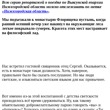
Всю серию репортажей о поездке по Выксунской епархии
Нижегородской области можно отслеживать по метке
«Нижегородская область»
.
Мы подъезжали к монастырю Флорищева пустынь, когда
ранний осенний вечер уже накинул на окружающие леса
легкое покрывало сумерек. Красота этих мест настраивает
на философский лад.
Нас встретил гостевой священник отец Сергий. Оказывается,
есть в монастыре такая должность. Хотя, наверное,
правильнее было бы сказать послушание. Но мы люди
светские, и изъясняться светским языком для нас привычнее.
Вот именно из-за этой воспитанной с детства светскости
приходилось всё время сдерживаться. Ну, как такому
обаятельному доброжелательному парню говорить «вы» и
«батюшка»? Хотелось хлопнуть его по плечу и сказать: «Ты