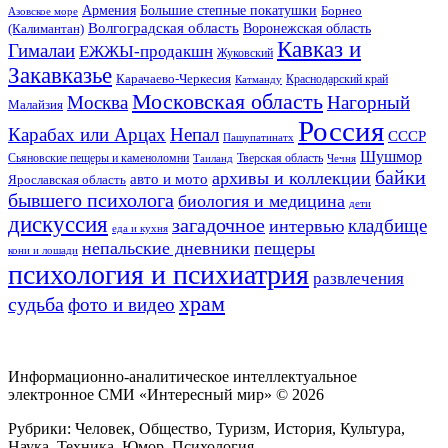
Большие степные покатушки
Армения
Борнео
Азовское море
Волгоградская область
Воронежская область
(Калимантан)
Кавказ и
Гималаи
ЕЖЖЫ-продакшн
Жуковский
Закавказье
Карачаево-Черкесия
Катманду
Краснодарский край
Московская область
Москва
Нагорный
Малайзия
Россия
Карабах или Арцах
Непал
СССР
Пашупатинатх
Шушмор
Сьяновские пещеры и каменоломни
Тверская область
Таиланд
Чечня
байки
архивы и коллекции
авто и мото
Ярославская область
бывшего психолога
биология и медицина
дети
дискуссия
загадочное
кладбище
интервью
еда и кухня
непальские дневники
пещеры
кони и лошади
психология и психиатрия
развлечения
храм
судьба
фото и видео
Информационно-аналитическое интеллектуальное
электронное СМИ «Интересный мир» ©
2026
Рубрики: Человек, Общество, Туризм, История, Культура,
Наука, Техника, Юмор, Психология