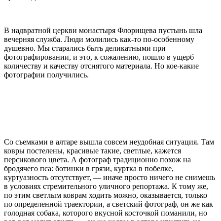
В надвратной церкви монастыря Флорищева пустынь шла
вечерняя служба. Люди молились как-то по-особенному
душевно. Мы старались быть деликатными при
фотографировании, и это, к сожалению, пошло в ущерб
количеству и качеству отснятого материала. Но кое-какие
фотографии получились.
Со съемками в алтаре вышла совсем неудобная ситуация. Там
ковры постелены, красивые такие, светлые, кажется
персикового цвета. А фотограф традиционно похож на
бродячего пса: ботинки в грязи, куртка в побелке,
куртуазность отсутствует, — иначе просто ничего не снимешь
в условиях стремительного уличного репортажа. К тому же,
по этим светлым коврам ходить можно, оказывается, только
по определенной траектории, а светский фотограф, он же как
голодная собака, которого вкусной косточкой поманили, но