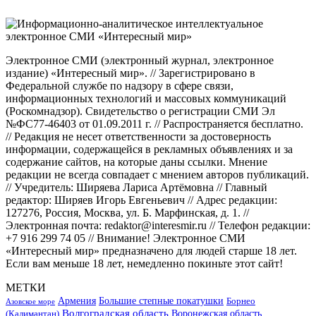
Электронное СМИ (электронный журнал, электронное
издание) «Интересный мир». // Зарегистрировано в
Федеральной службе по надзору в сфере связи,
информационных технологий и массовых коммуникаций
(Роскомнадзор). Свидетельство о регистрации СМИ Эл
№ФС77-46403 от 01.09.2011 г. // Распространяется бесплатно.
// Редакция не несет ответственности за достоверность
информации, содержащейся в рекламных объявлениях и за
содержание сайтов, на которые даны ссылки. Мнение
редакции не всегда совпадает с мнением авторов публикаций.
// Учредитель: Ширяева Лариса Артёмовна // Главный
редактор: Ширяев Игорь Евгеньевич // Адрес редакции:
127276, Россия, Москва, ул. Б. Марфинская, д. 1. //
Электронная почта: redaktor@interesmir.ru // Телефон редакции:
+7 916 299 74 05 // Внимание! Электронное СМИ
«Интересный мир» предназначено для людей старше 18 лет.
Если вам меньше 18 лет, немедленно покиньте этот сайт!
МЕТКИ
Большие степные покатушки
Армения
Борнео
Азовское море
Волгоградская область
Воронежская область
(Калимантан)