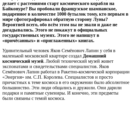
делает с растениями старт космического корабля на
Байконуре? Вы пробовали французское шампанское,
подаренное в количестве 1000 бутылок тому, кто первым в
мире сфотографировал обратную сторону Луны?
Вероятней всего, обо всём этом вы не знали и даже не
догадывались. Этого не покажут в официальных
государственных музеях. Этого не напишут в
«причёсанных» и «приглаженных» книгах.
Удивительный человек Яков Семёнович Лапин у себя в
маленькой московской квартире создал
Домашний
космический музей
. Любой технический музей живет
экспонатами и свидетельствами специалистов. Яков
Семёнович Лапин работал в Ракетно-космической корпорации
«Энергия» им. С.П. Королева. Специалистов и просто
причастных к теме космоса в его окружении было абсолютное
большинство. Эти люди общались и дружили. Они дарили
подарки и памятные сувениры. И конечно, эти предметы
были связаны с темой космоса.