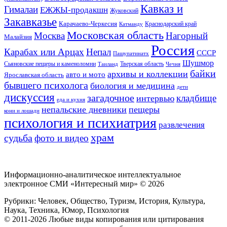
Кавказ и
Гималаи
ЕЖЖЫ-продакшн
Жуковский
Закавказье
Карачаево-Черкесия
Катманду
Краснодарский край
Московская область
Москва
Нагорный
Малайзия
Россия
Карабах или Арцах
Непал
СССР
Пашупатинатх
Шушмор
Сьяновские пещеры и каменоломни
Тверская область
Таиланд
Чечня
байки
архивы и коллекции
авто и мото
Ярославская область
бывшего психолога
биология и медицина
дети
дискуссия
загадочное
кладбище
интервью
еда и кухня
непальские дневники
пещеры
кони и лошади
психология и психиатрия
развлечения
храм
судьба
фото и видео
Информационно-аналитическое интеллектуальное
электронное СМИ «Интересный мир» ©
2026
Рубрики: Человек, Общество, Туризм, История, Культура,
Наука, Техника, Юмор, Психология
© 2011-2026 Любые виды копирования или цитирования