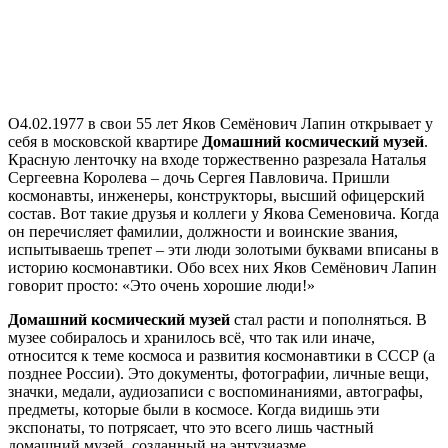
О4.02.1977 в свои 55 лет Яков Семёнович Лапин открывает у
себя в московской квартире
Домашний космический музей
.
Красную ленточку на входе торжественно разрезала Наталья
Сергеевна Королева – дочь Сергея Павловича. Пришли
космонавты, инженеры, конструкторы, высший офицерский
состав. Вот такие друзья и коллеги у Якова Семеновича. Когда
он перечисляет фамилии, должности и воинские звания,
испытываешь трепет – эти люди золотыми буквами вписаны в
историю космонавтики. Обо всех них Яков Семёнович Лапин
говорит просто: «Это очень хорошие люди!»
Домашний космический музей
стал расти и пополняться. В
музее собиралось и хранилось всё, что так или иначе,
относится к теме космоса и развития космонавтики в СССР (а
позднее России). Это документы, фотографии, личные вещи,
значки, медали, аудиозаписи с воспоминаниями, автографы,
предметы, которые были в космосе. Когда видишь эти
экспонаты, то потрясает, что это всего лишь частный
домашний музей, созданный на энтузиазме.