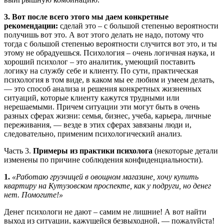
3. Вот после всего этого мы даем конкретные
рекомендации:
сделай это – с большой степенью вероятности
получишь вот это. А вот этого делать не надо, потому что
тогда с большой степенью вероятности случится вот это, и ты
этому не обрадуешься. Психология – очень логичная наука, и
хороший психолог – это аналитик, умеющий поставить
логику на службу себе и клиенту. По сути, практическая
психология в том виде, в каком мы ее любим и умеем делать,
— это способ анализа и решения конкретных жизненных
ситуаций, которые клиенту кажутся трудными или
нерешаемыми. Причем ситуации эти могут быть в очень
разных сферах жизни: семья, бизнес, учеба, карьера, личные
переживания, — везде в этих сферах завязаны люди и,
следовательно, применим психологический анализ.
Часть 3.
Примеры из практики психолога
(некоторые детали
изменены по причине соблюдения конфиденциальности).
1.
«Работаю грузчицей в овощном магазине, хочу купить
квартиру на Кутузовском проспекте, как у подруги, но денег
нет. Помогите!»
Денег психологи не дают – самим не лишние! А вот найти
выход из ситуации, кажущейся безвыходной, — пожалуйста!