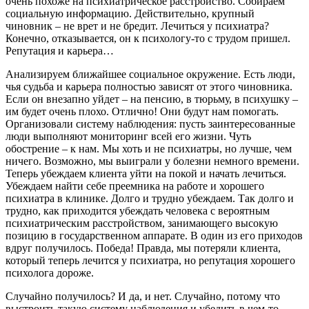
очень похоже на психиатрическое расстройство. Собираем
социальную информацию. Действительно, крупный
чиновник – не врет и не бредит. Лечиться у психиатра?
Конечно, отказывается, он к психологу-то с трудом пришел.
Репутация и карьера…
Анализируем ближайшее социальное окружение. Есть люди,
чья судьба и карьера полностью зависят от этого чиновника.
Если он внезапно уйдет – на пенсию, в тюрьму, в психушку –
им будет очень плохо. Отлично! Они будут нам помогать.
Организовали систему наблюдения: пусть заинтересованные
люди выполняют мониторинг всей его жизни. Чуть
обострение – к нам. Мы хоть и не психиатры, но лучше, чем
ничего. Возможно, мы выиграли у болезни немного времени.
Теперь убеждаем клиента уйти на покой и начать лечиться.
Убеждаем найти себе преемника на работе и хорошего
психиатра в клинике. Долго и трудно убеждаем. Так долго и
трудно, как приходится убеждать человека с вероятным
психиатрическим расстройством, занимающего высокую
позицию в государственном аппарате. В один из его приходов
вдруг получилось. Победа! Правда, мы потеряли клиента,
который теперь лечится у психиатра, но репутация хорошего
психолога дороже.
Случайно получилось? И да, и нет. Случайно, потому что
выстроить такую систему наблюдения и убедить в чем-то