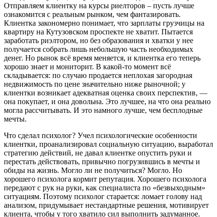
Отправляем клиентку на курсы риелторов – пусть лучше
ознакомится с реальным рынком, чем фантазировать.
Клиентка закономерно понимает, что зарплаты грузчицы на
квартиру на Кутузовском проспекте не хватит. Пытается
заработать риэлтором, но без образования и хватки у нее
получается собрать лишь небольшую часть необходимых
денег. Но рынок всё время меняется, и клиентка его теперь
хорошо знает и мониторит. В какой-то момент всё
складывается: по случаю продается неплохая загородная
недвижимость по цене значительно ниже рыночной; у
клиентки возникает адекватная оценка своих перспектив, —
она покупает, и она довольна. Это лучшее, на что она реально
могла рассчитывать. И это намного лучше, чем бесплодные
мечты.
Что сделал психолог? Учел психологические особенности
клиентки, проанализировал социальную ситуацию, выработал
стратегию действий, не давал клиентке опустить руки и
перестать действовать, привычно погрузившись в мечты и
обиды на жизнь. Могло ли не получиться? Могло. Но
хорошего психолога кормит репутация. Хорошего психолога
передают с рук на руки, как специалиста по «безвыходным»
ситуациям. Поэтому психолог старается: ломает голову над
анализом, придумывает нестандартные решения, мотивирует
клиента, чтобы у того хватило сил выполнить задуманное.