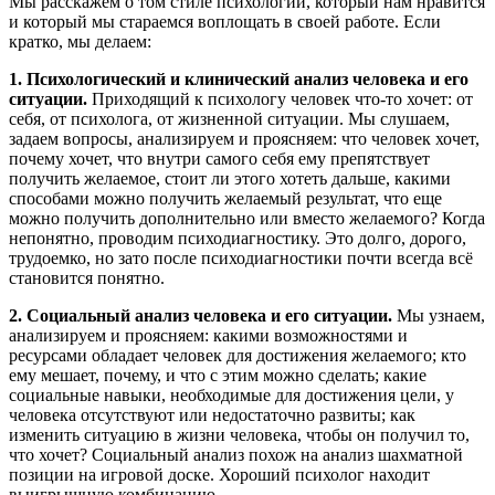
Мы расскажем о том стиле психологии, который нам нравится
и который мы стараемся воплощать в своей работе. Если
кратко, мы делаем:
1. Психологический и клинический анализ человека и его
ситуации.
Приходящий к психологу человек что-то хочет: от
себя, от психолога, от жизненной ситуации. Мы слушаем,
задаем вопросы, анализируем и проясняем: что человек хочет,
почему хочет, что внутри самого себя ему препятствует
получить желаемое, стоит ли этого хотеть дальше, какими
способами можно получить желаемый результат, что еще
можно получить дополнительно или вместо желаемого? Когда
непонятно, проводим психодиагностику. Это долго, дорого,
трудоемко, но зато после психодиагностики почти всегда всё
становится понятно.
2. Социальный анализ человека и его ситуации.
Мы узнаем,
анализируем и проясняем: какими возможностями и
ресурсами обладает человек для достижения желаемого; кто
ему мешает, почему, и что с этим можно сделать; какие
социальные навыки, необходимые для достижения цели, у
человека отсутствуют или недостаточно развиты; как
изменить ситуацию в жизни человека, чтобы он получил то,
что хочет? Социальный анализ похож на анализ шахматной
позиции на игровой доске. Хороший психолог находит
выигрышную комбинацию.