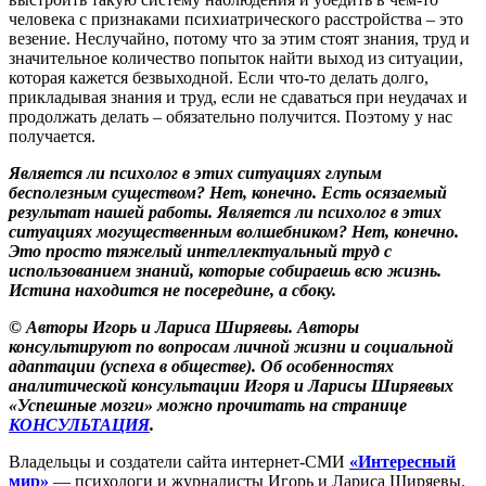
человека с признаками психиатрического расстройства – это
везение. Неслучайно, потому что за этим стоят знания, труд и
значительное количество попыток найти выход из ситуации,
которая кажется безвыходной. Если что-то делать долго,
прикладывая знания и труд, если не сдаваться при неудачах и
продолжать делать – обязательно получится. Поэтому у нас
получается.
Является ли психолог в этих ситуациях глупым
бесполезным существом? Нет, конечно. Есть осязаемый
результат нашей работы. Является ли психолог в этих
ситуациях могущественным волшебником? Нет, конечно.
Это просто тяжелый интеллектуальный труд с
использованием знаний, которые собираешь всю жизнь.
Истина находится не посередине, а сбоку.
© Авторы Игорь и Лариса Ширяевы. Авторы
консультируют по вопросам личной жизни и социальной
адаптации (успеха в обществе). Об особенностях
аналитической консультации Игоря и Ларисы Ширяевых
«Успешные мозги» можно прочитать на странице
КОНСУЛЬТАЦИЯ
.
Владельцы и создатели сайта интернет-СМИ
«Интересный
мир»
— психологи и журналисты Игорь и Лариса Ширяевы.