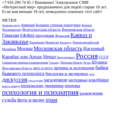
+7 916 299 74 05 // Внимание! Электронное СМИ
«Интересный мир» предназначено для людей старше 18 лет.
Если вам меньше 18 лет, немедленно покиньте этот сайт!
МЕТКИ
Большие степные покатушки
Армения
Борнео
Азовское море
Волгоградская область
Воронежская область
(Калимантан)
Кавказ и
Гималаи
ЕЖЖЫ-продакшн
Жуковский
Закавказье
Карачаево-Черкесия
Катманду
Краснодарский край
Московская область
Москва
Нагорный
Малайзия
Россия
Карабах или Арцах
Непал
СССР
Пашупатинатх
Шушмор
Сьяновские пещеры и каменоломни
Тверская область
Таиланд
Чечня
байки
архивы и коллекции
авто и мото
Ярославская область
бывшего психолога
биология и медицина
дети
дискуссия
загадочное
кладбище
интервью
еда и кухня
непальские дневники
пещеры
кони и лошади
психология и психиатрия
развлечения
храм
судьба
фото и видео