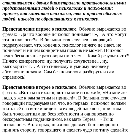
сталкиваемся с двумя диаметрально противоположными
представлениями людей о психологах и психологии:
причем, как клиентов психолога, так и просто обычных
людей, никогда не обращавшихся к психологу.
Представление первое о психологе.
Обычно выражается во
фразах: «Да что вообще психолог понимает?!», «А что могут
эти психологи?!». В большинстве случаев говорящий
подразумевает, что, конечно, психолог ничего не знает, не
понимает и ничем конкретным помочь не может. Психолог
ведет бесконечные разговоры ни о чем… Какой результат-то?!
Ничего конкретного: ну, получить сочувствие… ну,
выговориться… А это сильному и умному человеку
абсолютно незачем. Сам без психолога разберусь и сам
справлюсь!
Представление второе о психологе.
Обычно выражается во
фразах: «Вот ты психолог, вот ты мне и скажи!», «Но мне же
надо, я же к вам за этим и пришел!». В большинстве случаев
говорящий подразумевает, что, во-первых, психолог должен
знать всё на свете и видеть всех людей насквозь, при этом
быть толерантным до бесхребетности и одновременно
бескорыстным подвижником, как мать Тереза – «Ты ж
психолог!». Во-вторых, психолог должен безоговорочно
принять сторону говорящего и сделать чудо по типу сделайте