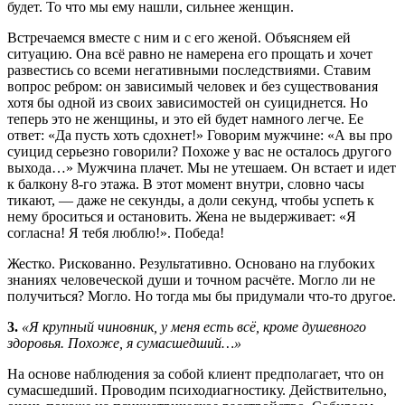
будет. То что мы ему нашли, сильнее женщин.
Встречаемся вместе с ним и с его женой. Объясняем ей
ситуацию. Она всё равно не намерена его прощать и хочет
развестись со всеми негативными последствиями. Ставим
вопрос ребром: он зависимый человек и без существования
хотя бы одной из своих зависимостей он суициднется. Но
теперь это не женщины, и это ей будет намного легче. Ее
ответ: «Да пусть хоть сдохнет!» Говорим мужчине: «А вы про
суицид серьезно говорили? Похоже у вас не осталось другого
выхода…» Мужчина плачет. Мы не утешаем. Он встает и идет
к балкону 8-го этажа. В этот момент внутри, словно часы
тикают, — даже не секунды, а доли секунд, чтобы успеть к
нему броситься и остановить. Жена не выдерживает: «Я
согласна! Я тебя люблю!». Победа!
Жестко. Рискованно. Результативно. Основано на глубоких
знаниях человеческой души и точном расчёте. Могло ли не
получиться? Могло. Но тогда мы бы придумали что-то другое.
3.
«Я крупный чиновник, у меня есть всё, кроме душевного
здоровья. Похоже, я сумасшедший…»
На основе наблюдения за собой клиент предполагает, что он
сумасшедший. Проводим психодиагностику. Действительно,