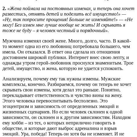
2.
«Жена поймала на постоянных изменах, и теперь она хочет
развестись, отнять детей и поделить всё имущество!» —
«Ну, так попросите прощения! Больше не изменяйте!» — «Не
могу! Без измен мне лучше вообще не жить! И скрывать я
тоже не буду – я человек честный и порядочный».
Мужчина изменял своей жене. Много, долго, часто. В какой-
то момент одна из его любовниц потребовала большего, чем
имела. Он отказался. В ответ она сделала их отношения
достоянием широкой публики. Интернет внес свою лепту, и
однажды утром герой-любовник проснулся знаменитым. Трое
детей, имущество, и жена, которую не удается успокоить.
Анализируем, почему ему так нужны измены. Мужские
комплексы, конечно. Разбираемся, почему он теперь не хочет
скрывать свои измены, хотя делал это раньше. Понятно,
перекладывает ответственность и чувство вины на жену.
Этого человека перевоспитывать бесполезно. Это
эгоцентризм и зависимость от определенных эмоций и
жизненных сценариев. Но если человек склонен к одной
зависимости, он склонен и к другим зависимостям. Находим
ему хобби – из тех, о которых неприлично говорить в
обществе, и которые дают выброс адреналина и взрыв
эмоций. Ура, победа! Теперь он хотя бы не изменяет. И не