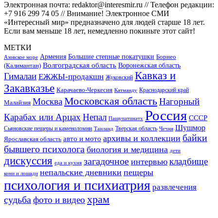
Электронная почта: redaktor@interesmir.ru // Телефон редакции:
+7 916 299 74 05 // Внимание! Электронное СМИ
«Интересный мир» предназначено для людей старше 18 лет.
Если вам меньше 18 лет, немедленно покиньте этот сайт!
МЕТКИ
Большие степные покатушки
Армения
Борнео
Азовское море
Волгоградская область
Воронежская область
(Калимантан)
Кавказ и
Гималаи
ЕЖЖЫ-продакшн
Жуковский
Закавказье
Карачаево-Черкесия
Катманду
Краснодарский край
Московская область
Москва
Нагорный
Малайзия
Россия
Карабах или Арцах
Непал
СССР
Пашупатинатх
Шушмор
Сьяновские пещеры и каменоломни
Тверская область
Таиланд
Чечня
байки
архивы и коллекции
авто и мото
Ярославская область
бывшего психолога
биология и медицина
дети
дискуссия
загадочное
кладбище
интервью
еда и кухня
непальские дневники
пещеры
кони и лошади
психология и психиатрия
развлечения
храм
судьба
фото и видео