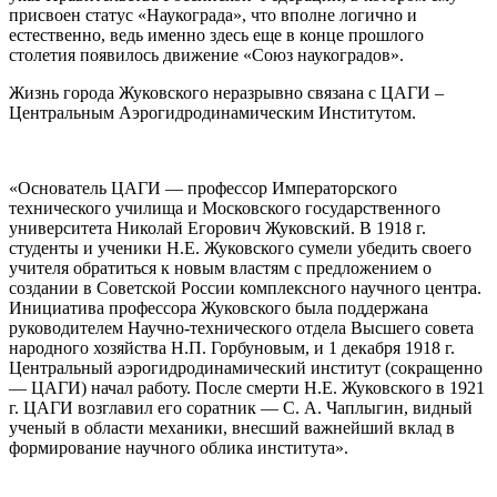
присвоен статус «Наукограда», что вполне логично и
естественно, ведь именно здесь еще в конце прошлого
столетия появилось движение «Союз наукоградов».
Жизнь города Жуковского неразрывно связана с ЦАГИ –
Центральным Аэрогидродинамическим Институтом.
«Основатель ЦАГИ — профессор Императорского
технического училища и Московского государственного
университета Николай Егорович Жуковский. В 1918 г.
студенты и ученики Н.Е. Жуковского сумели убедить своего
учителя обратиться к новым властям с предложением о
создании в Советской России комплексного научного центра.
Инициатива профессора Жуковского была поддержана
руководителем Научно-технического отдела Высшего совета
народного хозяйства Н.П. Горбуновым, и 1 декабря 1918 г.
Центральный аэрогидродинамический институт (сокращенно
— ЦАГИ) начал работу. После смерти Н.Е. Жуковского в 1921
г. ЦАГИ возглавил его соратник — С. А. Чаплыгин, видный
ученый в области механики, внесший важнейший вклад в
формирование научного облика института».