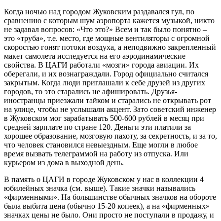
Когда ночью над городом Жуковским раздавался гул, по
сравнению с которым шум аэропорта кажется музыкой, никто
не задавал вопросов: «Что это?» Всем и так было понятно –
это «труба», т.е. место, где мощные вентиляторы с огромной
скоростью гонят потоки воздуха, а неподвижно закрепленный
макет самолета исследуется на его аэродинамические
свойства. В ЦАГИ работали «мозги» города авиации. Их
оберегали, и их вознаграждали. Город официально считался
закрытым. Когда люди приглашали к себе друзей из других
городов, то это старались не афишировать. Друзья-
иностранцы приезжали тайком и старались не открывать рот
на улице, чтобы не услышали акцент. Зато советский инженер
в Жуковском мог зарабатывать 500-600 рублей в месяц при
средней зарплате по стране 120. Деньги эти платили за
хорошее образование, мозговую пахоту, за секретность, и за то,
что человек становился невыездным. Еще могли в любое
время вызвать телеграммой на работу из отпуска. Или
курьером из дома в выходной день.
В память о ЦАГИ в городе Жуковском у нас в коллекции 4
юбилейных значка (см. выше). Такие значки назывались
«фирменными». На большинстве обычных значков на обороте
была выбита цена (обычно 15-20 копеек), а на «фирменных»
значках цены не было. Они просто не поступали в продажу, и