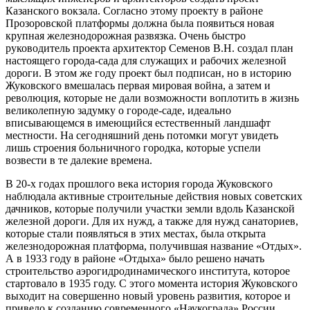
Казанского вокзала. Согласно этому проекту в районе
Прозоровской платформы должна была появиться новая
крупная железнодорожная развязка. Очень быстро
руководитель проекта архитектор Семенов В.Н. создал план
настоящего города-сада для служащих и рабочих железной
дороги. В этом же году проект был подписан, но в историю
Жуковского вмешалась первая мировая война, а затем и
революция, которые не дали возможности воплотить в жизнь
великолепную задумку о городе-саде, идеально
вписывающемся в имеющийся естественный ландшафт
местности. На сегодняшний день потомки могут увидеть
лишь строения больничного городка, которые успели
возвести в те далекие времена.
В 20-х годах прошлого века история города Жуковского
наблюдала активные строительные действия новых советских
дачников, которые получили участки земли вдоль Казанской
железной дороги. Для их нужд, а также для нужд санаториев,
которые стали появляться в этих местах, была открыта
железнодорожная платформа, получившая название «Отдых».
А в 1933 году в районе «Отдыха» было решено начать
строительство аэрогидродинамического института, которое
стартовало в 1935 году. С этого момента история Жуковского
выходит на совершенно новый уровень развития, которое и
привело к созданию современного «Наукограда» России.