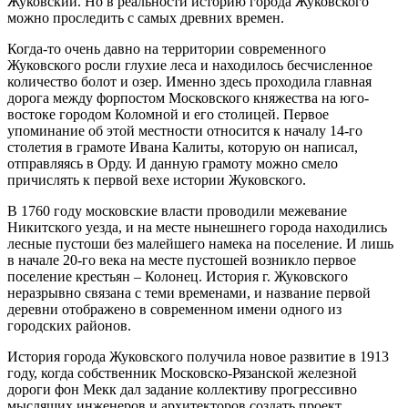
Жуковский. Но в реальности историю города Жуковского
можно проследить с самых древних времен.
Когда-то очень давно на территории современного
Жуковского росли глухие леса и находилось бесчисленное
количество болот и озер. Именно здесь проходила главная
дорога между форпостом Московского княжества на юго-
востоке городом Коломной и его столицей. Первое
упоминание об этой местности относится к началу 14-го
столетия в грамоте Ивана Калиты, которую он написал,
отправляясь в Орду. И данную грамоту можно смело
причислять к первой вехе истории Жуковского.
В 1760 году московские власти проводили межевание
Никитского уезда, и на месте нынешнего города находились
лесные пустоши без малейшего намека на поселение. И лишь
в начале 20-го века на месте пустошей возникло первое
поселение крестьян – Колонец. История г. Жуковского
неразрывно связана с теми временами, и название первой
деревни отображено в современном имени одного из
городских районов.
История города Жуковского получила новое развитие в 1913
году, когда собственник Московско-Рязанской железной
дороги фон Мекк дал задание коллективу прогрессивно
мыслящих инженеров и архитекторов создать проект