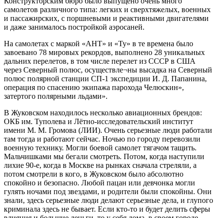
Конструкторским бюро было выпущено очень много
самолетов различного типа: легких и сверхтяжелых, военных
и пассажирских, с поршневыми и реактивными двигателями
и даже занималось постройкой аэросаней.
На самолетах с маркой «АНТ» и «Ту» в те времена было
завоевано 78 мировых рекордов, выполнено 28 уникальных
дальних перелетов, в том числе перелет из СССР в США
через Северный полюс, осуществле¬ны высадка на Северный
полюс полярной станции СП-1 экспедиции И. Д. Папанина,
операция по спасению экипажа парохода Челюскин»,
затертого полярными льдами».
В Жуковском находилось несколько авиационных брендов:
ОКБ им. Туполева и Лётно-исследовательский институт
имени М. М. Громова (ЛИИ). Очень серьезные люди работали
там тогда и работают сейчас. Ночью по городу перевозили
военную технику. Могли боевой самолет тягачом тащить.
Мальчишками мы бегали смотреть. Потом, когда наступили
лихие 90-е, когда в Москве на рынках сначала стреляли, а
потом смотрели в кого, в Жуковском было абсолютно
спокойно и безопасно. Любой пацан или девчонка могли
гулять ночами под звездами, и родители были спокойны. Они
знали, здесь серьезные люди делают серьезные дела, и глупого
криминала здесь не бывает. Если кто-то и будет делить сферы
влияния и большие деньги, то у себя дома, в своем городе