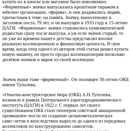
купить их в киоске или магазине было невозможно.
«Фирменные» значки выпускались крохотным тиражом к
юбилею организации, «фирмы», и они раздавались людям,
причастным к теме, на память. Значку, вынесенному в
заголовок поста, 79 лет, и он выпущен в 1933 году к 15-летию
ЦАГИ. «Фирменные» значки становились нумизматической
редкостью сразу после выпуска, а уж если значок старый, то
он уже во времена нашего детства представлял вполне
реальную коллекционную и финансовую ценность. В свое
время, когда отец одного из авторов этой статьи решил купить
новую машину, он просто продал коллекционерам несколько
десятков значков и марок из своей коллекции.
Значок выше тоже «фирменный». Он посвящен 50-летию ОКБ
имени Туполева.
«Опытно-конструкторское бюро (ОКБ) А.Н.Туполева,
возникло в рамках Центрального аэрогидродинамического
института (ЦАГИ) в 1922 г. С первых лет своего
существования ОКБ стало пионером советской авиационной
промышлен¬ности по созданию цельнометаллических
само¬летов и впоследствии выросло до одного из передовых
коллективов по конструированию самолетов.