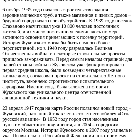
6 ноября 1935 года началось строительство здания
аэродинамических труб, а также магазинов и жилых домов –
будущий город начал свое обустройство. К 1939 году поселок
Стаханово насчитывал уже 10 800 человек постоянных
жителей, и их число постоянно увеличивалось по мере
активного освоения прилегающих к поселку территорий.
История Жуковского могла бы быть намного более
перспективной, но в 1940 году разразилась Великая
Отечественная война, и некоторые строительные проекты
пришлось замораживать. Перед самым началом страшной для
нашей страны войны в Жуковском уже функционировала
первая средняя школа, были возведены четырехэтажные
жилые дома, согласован проект на строительство Летного
института, закончено строительство испытательного
аэродрома. Именно тогда была заложена история г.
Жуковского как уникального центра отечественной
авиационной техники и науки.
23 апреля 1947 года на карте России появился новый город –
Жуковский, названный так в честь столетнего юбилея «Отца
русской авиации». В 1952 году город стал населенным
пунктом областного подчинения, а в 2004 – городским
округом Москвы. История Жуковского в 2007 году увидела и
указ Правительства Российской Федерации, в котором ему