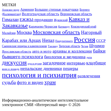
МЕТКИ
Большие степные покатушки
Армения
Борнео
Азовское море
Волгоградская область
Воронежская область
(Калимантан)
Кавказ и
Гималаи
ЕЖЖЫ-продакшн
Жуковский
Закавказье
Карачаево-Черкесия
Катманду
Краснодарский край
Московская область
Москва
Нагорный
Малайзия
Россия
Карабах или Арцах
Непал
СССР
Пашупатинатх
Шушмор
Сьяновские пещеры и каменоломни
Тверская область
Таиланд
Чечня
байки
архивы и коллекции
авто и мото
Ярославская область
бывшего психолога
биология и медицина
дети
дискуссия
загадочное
кладбище
интервью
еда и кухня
непальские дневники
пещеры
кони и лошади
психология и психиатрия
развлечения
храм
судьба
фото и видео
Информационно-аналитическое интеллектуальное
электронное СМИ «Интересный мир» ©
2026