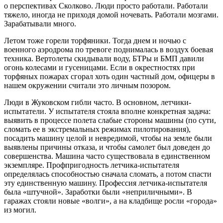
о перспективах Сколково. Люди просто работали. Работали
тяжело, иногда не приходя домой ночевать. Работали мозгами.
Зарабатывали много.
Летом тоже горели торфяники. Тогда днем и ночью с
военного аэродрома по тревоге поднималась в воздух боевая
техника. Вертолеты скидывали воду, БТРы и БМП давили
огонь колесами и гусеницами. Если в окрестностях при
торфяных пожарах сгорал хоть один частный дом, офицеры в
нашем окружении считали это личным позором.
Люди в Жуковском гибли часто. В основном, летчики-
испытатели. У испытателя стояла вполне конкретная задача:
выявить в процессе полета слабые стороны машины (по сути,
сломать ее в экстремальных режимах пилотирования),
посадить машину целой и невредимой, чтобы на земле были
выявлены причины отказа, и чтобы самолет был доведен до
совершенства. Машина часто существовала в единственном
экземпляре. Профпригодность летчика-испытателя
определялась способностью сначала сломать, а потом спасти
эту единственную машину. Профессия летчика-испытателя
была «штучной». Заработки были «неприличными». В
гаражах стояли новые «волги», а на кладбище росли «города»
из могил.