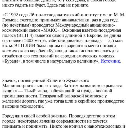
никто гадить не будет. Здесь так не принято.
«С 1992 года Лётно-исследовательский институт имени М. М.
Громова ежегодно принимает авиавыставки, раз в два года
(по нечетным) проводится Международный авиационно-
космический салон «МАКС». Основная взлётно-посадочная
полоса (ВПП-4) является самой длинной в Европе. Её длина
составляет 5403 метра, забетонированная площадь — 2,5 млн
кв. м. ВПП ЛИИ была одним из вариантов места посадки
космического корабля «Буран», а также использовалась для
отработки его технологий на аэродинамических моделях
«Бурана», в том числе в натуральную величину».
Источник
.
Значок, посвященный 35-летию Жуковского
Машиностроительного завода. За этим названием скрывался
«ящик» — 11-ый завод, работающий на нужды военной
промышленности. Невзрачный заводской комплекс у
железной дороги, где уже тогда шли в серийное производство
высокие технологии.
Город жил своей особой жизнью. Проведя детство в этом
городе, некоторые явления современности не хочется
понимать и принимать. Никто не кричал о нанотехнологиях и