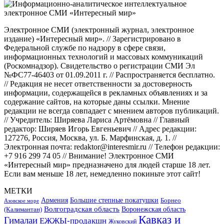
Электронное СМИ (электронный журнал, электронное
издание) «Интересный мир». // Зарегистрировано в
Федеральной службе по надзору в сфере связи,
информационных технологий и массовых коммуникаций
(Роскомнадзор). Свидетельство о регистрации СМИ Эл
№ФС77-46403 от 01.09.2011 г. // Распространяется бесплатно.
// Редакция не несет ответственности за достоверность
информации, содержащейся в рекламных объявлениях и за
содержание сайтов, на которые даны ссылки. Мнение
редакции не всегда совпадает с мнением авторов публикаций.
// Учредитель: Ширяева Лариса Артёмовна // Главный
редактор: Ширяев Игорь Евгеньевич // Адрес редакции:
127276, Россия, Москва, ул. Б. Марфинская, д. 1. //
Электронная почта: redaktor@interesmir.ru // Телефон редакции:
+7 916 299 74 05 // Внимание! Электронное СМИ
«Интересный мир» предназначено для людей старше 18 лет.
Если вам меньше 18 лет, немедленно покиньте этот сайт!
МЕТКИ
Большие степные покатушки
Армения
Борнео
Азовское море
Волгоградская область
Воронежская область
(Калимантан)
Кавказ и
Гималаи
ЕЖЖЫ-продакшн
Жуковский