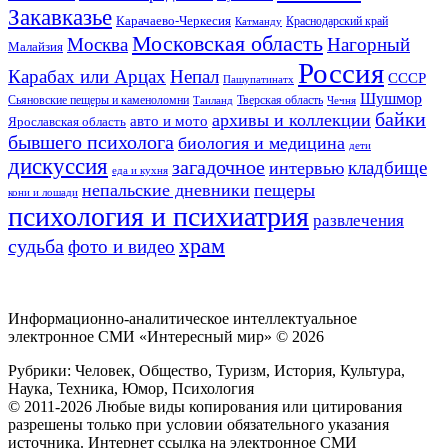
Закавказье
Карачаево-Черкесия
Катманду
Краснодарский край
Московская область
Москва
Нагорный
Малайзия
Россия
Карабах или Арцах
Непал
СССР
Пашупатинатх
Шушмор
Сьяновские пещеры и каменоломни
Тверская область
Таиланд
Чечня
байки
архивы и коллекции
авто и мото
Ярославская область
бывшего психолога
биология и медицина
дети
дискуссия
загадочное
кладбище
интервью
еда и кухня
непальские дневники
пещеры
кони и лошади
психология и психиатрия
развлечения
храм
судьба
фото и видео
Информационно-аналитическое интеллектуальное
электронное СМИ «Интересный мир» ©
2026
Рубрики: Человек, Общество, Туризм, История, Культура,
Наука, Техника, Юмор, Психология
© 2011-2026 Любые виды копирования или цитирования
разрешены только при условии обязательного указания
источника. Интернет ссылка на электронное СМИ