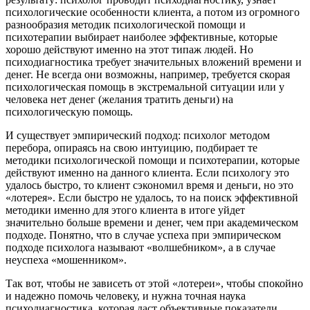
психологические особенности клиента, а потом из огромного
разнообразия методик психологической помощи и
психотерапии выбирает наиболее эффективные, которые
хорошо действуют именно на этот типаж людей. Но
психодиагностика требует значительных вложений времени и
денег. Не всегда они возможны, например, требуется скорая
психологическая помощь в экстремальной ситуации или у
человека нет денег (желания тратить деньги) на
психологическую помощь.
И существует эмпирический подход: психолог методом
перебора, опираясь на свою интуицию, подбирает те
методики психологической помощи и психотерапии, которые
действуют именно на данного клиента. Если психологу это
удалось быстро, то клиент сэкономил время и деньги, но это
«лотерея». Если быстро не удалось, то на поиск эффективной
методики именно для этого клиента в итоге уйдет
значительно больше времени и денег, чем при академическом
подходе. Понятно, что в случае успеха при эмпирическом
подходе психолога называют «волшебником», а в случае
неуспеха «мошенником».
Так вот, чтобы не зависеть от этой «лотереи», чтобы спокойно
и надежно помочь человеку, и нужна точная наука
психодиагностика, которая даст объективные показатели