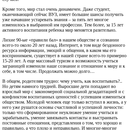
Кроме того, мир стал очень динамичен. Даже студент,
оканчивающий сейчас ВУЗ, имеет большие шансы получить
уже начавшие устаревать знания – за пять лет многое
изменилось в выбранной им профессии. Тем более, за 15 лет
активного воспитания ребенка мир меняется разительно.
Лихие 90-ые «правили бал» в нашем обществе и сознании
всего-то около 20 лет назад. Интернет, в том виде бездонного
ресурса информации, эмоций и общения, в каком мы его
воспринимаем, существует в нашей стране всего-то примерно
15-20 лет. А еще массовый туризм и возможность учиться
заграницей изменили наше сознание и отношение к миру и к
себе, в том числе. Продолжать можно долго…
В общем, родителям трудно: чему учить, как воспитывать?..
Но детям намного трудней. Выросшие дети попадают во
взрослый мир с закономерной социальной дезадаптацией и с
конфликтом воспитанных ценностей с успевшим измениться
обществом. Молодой человек еще только вступил в жизнь, а у
него уже рушатся основы счастливой и успешной личности:
только что сформированное неуклюжее умение учиться и
зарабатывать, умение завязывать контакты и выстраивать
постоянные отношения, представления о том, что хорошо и
правильно, а что плохо и неправильно. И многие-многие