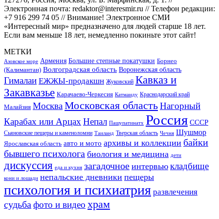
Электронная почта: redaktor@interesmir.ru // Телефон редакции:
+7 916 299 74 05 // Внимание! Электронное СМИ
«Интересный мир» предназначено для людей старше 18 лет.
Если вам меньше 18 лет, немедленно покиньте этот сайт!
МЕТКИ
Большие степные покатушки
Армения
Борнео
Азовское море
Волгоградская область
Воронежская область
(Калимантан)
Кавказ и
Гималаи
ЕЖЖЫ-продакшн
Жуковский
Закавказье
Карачаево-Черкесия
Катманду
Краснодарский край
Московская область
Москва
Нагорный
Малайзия
Россия
Карабах или Арцах
Непал
СССР
Пашупатинатх
Шушмор
Сьяновские пещеры и каменоломни
Тверская область
Таиланд
Чечня
байки
архивы и коллекции
авто и мото
Ярославская область
бывшего психолога
биология и медицина
дети
дискуссия
загадочное
кладбище
интервью
еда и кухня
непальские дневники
пещеры
кони и лошади
психология и психиатрия
развлечения
храм
судьба
фото и видео