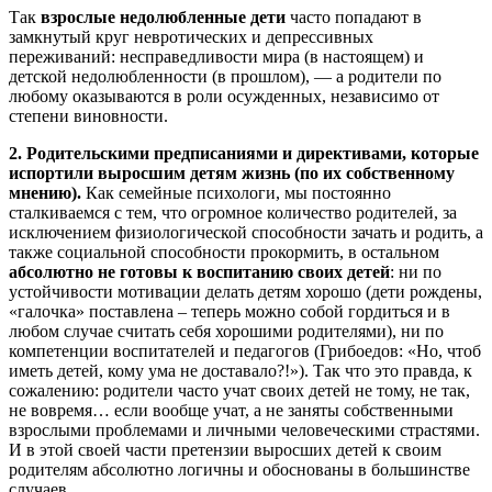
Так
взрослые недолюбленные дети
часто попадают в
замкнутый круг невротических и депрессивных
переживаний: несправедливости мира (в настоящем) и
детской недолюбленности (в прошлом), — а родители по
любому оказываются в роли осужденных, независимо от
степени виновности.
2. Родительскими предписаниями и директивами, которые
испортили выросшим детям жизнь (по их собственному
мнению).
Как семейные психологи, мы постоянно
сталкиваемся с тем, что огромное количество родителей, за
исключением физиологической способности зачать и родить, а
также социальной способности прокормить, в остальном
абсолютно не готовы к воспитанию своих детей
: ни по
устойчивости мотивации делать детям хорошо (дети рождены,
«галочка» поставлена – теперь можно собой гордиться и в
любом случае считать себя хорошими родителями), ни по
компетенции воспитателей и педагогов (Грибоедов: «Но, чтоб
иметь детей, кому ума не доставало?!»). Так что это правда, к
сожалению: родители часто учат своих детей не тому, не так,
не вовремя… если вообще учат, а не заняты собственными
взрослыми проблемами и личными человеческими страстями.
И в этой своей части претензии выросших детей к своим
родителям абсолютно логичны и обоснованы в большинстве
случаев.