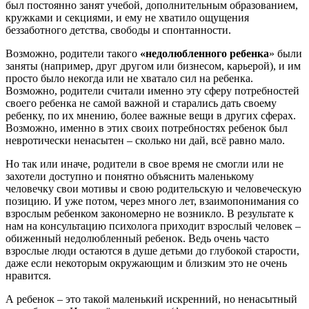
был постоянно занят учебой, дополнительным образованием,
кружками и секциями, и ему не хватило ощущения
беззаботного детства, свободы и спонтанности.
Возможно, родители такого
«недолюбленного ребенка
» были
заняты (например, друг другом или бизнесом, карьерой), и им
просто было некогда или не хватало сил на ребенка.
Возможно, родители считали именно эту сферу потребностей
своего ребенка не самой важной и старались дать своему
ребенку, по их мнению, более важные вещи в других сферах.
Возможно, именно в этих своих потребностях ребенок был
невротически ненасытен – сколько ни дай, всё равно мало.
Но так или иначе, родители в свое время не смогли или не
захотели доступно и понятно объяснить маленькому
человечку свои мотивы и свою родительскую и человеческую
позицию. И уже потом, через много лет, взаимопонимания со
взрослым ребенком закономерно не возникло. В результате к
нам на консультацию психолога приходит взрослый человек –
обиженный недолюбленный ребенок. Ведь очень часто
взрослые люди остаются в душе детьми до глубокой старости,
даже если некоторым окружающим и близким это не очень
нравится.
А ребенок – это такой маленький искренний, но ненасытный