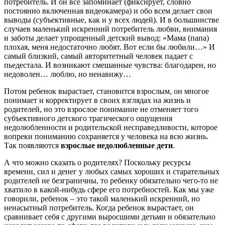
потребитель. И он всё запоминает (фиксирует, словно
постоянно включенная видеокамера) и обо всем делает свои
выводы (субъективные, как и у всех людей). И в большинстве
случаев маленький искренний потребитель любви, внимания
и заботы делает упрощенный детский вывод: «Мама (папа)
плохая, меня недостаточно любят. Вот если бы любили…» И
самый близкий, самый авторитетный человек падает с
пьедестала. И возникают смешанные чувства: благодарен, но
недоволен… люблю, но ненавижу…
Потом ребенок вырастает, становится взрослым, он многое
понимает и корректирует в своих взглядах на жизнь и
родителей, но это взрослое понимание не отменяет того
субъективного детского трагического ощущения
недолюбленности и родительской несправедливости, которое
вопреки пониманию сохраняется у человека на всю жизнь.
Так появляются
взрослые недолюбленные дети
.
А что можно сказать о родителях? Поскольку ресурсы
времени, сил и денег у любых самых хороших и старательных
родителей не безграничны, то ребенку обязательно чего-то не
хватило в какой-нибудь сфере его потребностей. Как мы уже
говорили, ребенок – это такой маленький искренний, но
ненасытный потребитель. Когда ребенок вырастает, он
сравнивает себя с другими выросшими детьми и обязательно