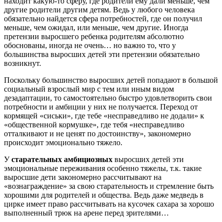
находит какую-то сферу, где родители ему дали меньше, чем
другие родители другим детям. Ведь у любого человека
обязательно найдется сфера потребностей, где он получил
меньше, чем ожидал, или меньше, чем другие. Иногда
претензии выросшего ребенка родителям абсолютно
обоснованы, иногда не очень… но важно то, что у
большинства выросших детей эти претензии обязательно
возникнут.
Поскольку большинство выросших детей попадают в большой
социальный взрослый мир с тем или иным видом
дезадаптации, то самостоятельно быстро удовлетворить свои
потребности и амбиции у них не получается. Переход от
кормящей «сиськи», где тебе «несправедливо не додали» к
«общественной кормушке», где тебя «несправедливо
отталкивают и не ценят по достоинству», закономерно
происходит эмоционально тяжело.
У
старательных амбициозных
выросших детей эти
эмоциональные переживания особенно тяжелы, т.к. такие
выросшие дети закономерно рассчитывают на
«вознаграждение» за свою старательность и стремление быть
хорошими для родителей и общества. Ведь даже медведь в
цирке имеет право рассчитывать на кусочек сахара за хорошо
выполненный трюк на арене перед зрителями…