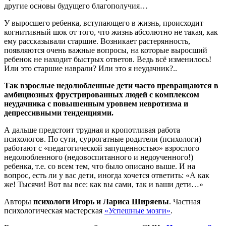
другие основы будущего благополучия…
У выросшего ребенка, вступающего в жизнь, происходит
когнитивный шок от того, что жизнь абсолютно не такая, как
ему рассказывали старшие. Возникает растерянность,
появляются очень важные вопросы, на которые выросший
ребенок не находит быстрых ответов. Ведь всё изменилось!
Или это старшие наврали? Или это я неудачник?..
Так взрослые недолюбленные дети часто превращаются в
амбициозных фрустрированных людей с комплексом
неудачника с повышенным уровнем невротизма и
депрессивными тенденциями.
А дальше предстоит трудная и кропотливая работа
психологов. По сути, суррогатные родители (психологи)
работают с «педагогической запущенностью» взрослого
недолюбленного (недовоспитанного и недоученного!)
ребенка, т.е. со всем тем, что было описано выше. И на
вопрос, есть ли у вас дети, иногда хочется ответить: «А как
же! Тысячи! Вот вы все: как вы сами, так и ваши дети…»
Авторы
психологи Игорь и Лариса Ширяевы
. Частная
психологическая мастерская
«Успешные мозги»
.