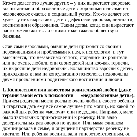
Кто-то делает это лучше других – у них вырастают здоровые,
воспитанные и образованные дети с хорошими шансами на
человеческое счастье и социальный успех. Кто-то делает это
хуже – у них вырастают дети с дефектами здоровья, личности,
воспитания и образования. Таким детям, когда они вырастают,
часто тяжело жить… и с ними тоже тяжело обществу и
близким.
Став сами взрослыми, бывшие дети приходят со своими
переживаниями и проблемами к нам, к психологам, и тут
выясняется, что независимо от того, старались их родители
или не очень, любили они своих детей или кое-как терпели,
их выросшие дети недовольны. Большинство взрослых детей,
приходящих к нам на консультацию психолога, недовольны
двумя проявлениями родительского воспитания и любви:
1. Количеством или качеством родительской любви (даже
термин такой есть в психологии — «недолюбленные дети»).
Причем родители могли реально очень любить своего ребенка
и стараться дать ему всё самое лучшее (что могли), но какой-то
важной для ребенка «мелочи» они не додали. Например, мало
было тактильных прикосновений к ребенку. Или мало
доверительных разговоров по душам. Или мама слишком
доминировала в семье, и ощущения партнерства ребенку не
хватило. Или ребенка воспитывали гиперответственным, он