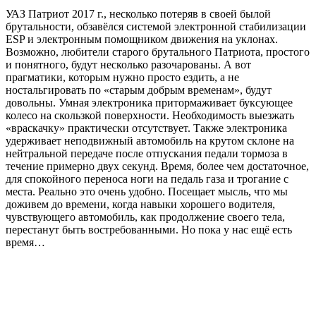
УАЗ Патриот 2017 г., несколько потеряв в своей былой
брутальности, обзавёлся системой электронной стабилизации
ESP и электронным помощником движения на уклонах.
Возможно, любители старого брутального Патриота, простого
и понятного, будут несколько разочарованы. А вот
прагматики, которым нужно просто ездить, а не
ностальгировать по «старым добрым временам», будут
довольны. Умная электроника притормаживает буксующее
колесо на скользкой поверхности. Необходимость выезжать
«враскачку» практически отсутствует. Также электроника
удерживает неподвижный автомобиль на крутом склоне на
нейтральной передаче после отпускания педали тормоза в
течение примерно двух секунд. Время, более чем достаточное,
для спокойного переноса ноги на педаль газа и трогание с
места. Реально это очень удобно. Посещает мысль, что мы
доживем до времени, когда навыки хорошего водителя,
чувствующего автомобиль, как продолжение своего тела,
перестанут быть востребованными. Но пока у нас ещё есть
время…