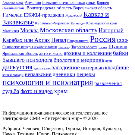
Большие степные покатушки
Армения
Борнео
Азовское море
Волгоградская область
Воронежская область
(Калимантан)
Кавказ и
Гималаи
ЕЖЖЫ-продакшн
Жуковский
Закавказье
Карачаево-Черкесия
Катманду
Краснодарский край
Московская область
Москва
Нагорный
Малайзия
Россия
Карабах или Арцах
Непал
СССР
Пашупатинатх
Шушмор
Сьяновские пещеры и каменоломни
Тверская область
Таиланд
Чечня
байки
архивы и коллекции
авто и мото
Ярославская область
бывшего психолога
биология и медицина
дети
дискуссия
загадочное
кладбище
интервью
еда и кухня
непальские дневники
пещеры
кони и лошади
психология и психиатрия
развлечения
храм
судьба
фото и видео
Информационно-аналитическое интеллектуальное
электронное СМИ «Интересный мир» ©
2026
Рубрики: Человек, Общество, Туризм, История, Культура,
Наука, Техника, Юмор, Психология