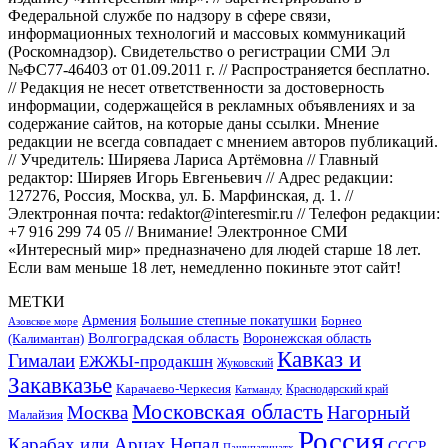
Федеральной службе по надзору в сфере связи,
информационных технологий и массовых коммуникаций
(Роскомнадзор). Свидетельство о регистрации СМИ Эл
№ФС77-46403 от 01.09.2011 г. // Распространяется бесплатно.
// Редакция не несет ответственности за достоверность
информации, содержащейся в рекламных объявлениях и за
содержание сайтов, на которые даны ссылки. Мнение
редакции не всегда совпадает с мнением авторов публикаций.
// Учредитель: Ширяева Лариса Артёмовна // Главный
редактор: Ширяев Игорь Евгеньевич // Адрес редакции:
127276, Россия, Москва, ул. Б. Марфинская, д. 1. //
Электронная почта: redaktor@interesmir.ru // Телефон редакции:
+7 916 299 74 05 // Внимание! Электронное СМИ
«Интересный мир» предназначено для людей старше 18 лет.
Если вам меньше 18 лет, немедленно покиньте этот сайт!
МЕТКИ
Большие степные покатушки
Армения
Борнео
Азовское море
Волгоградская область
Воронежская область
(Калимантан)
Кавказ и
Гималаи
ЕЖЖЫ-продакшн
Жуковский
Закавказье
Карачаево-Черкесия
Катманду
Краснодарский край
Московская область
Москва
Нагорный
Малайзия
Россия
Карабах или Арцах
Непал
СССР
Пашупатинатх