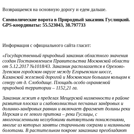
Возвращаемся на основную дорогу и едем дальше.
Символические ворота в Природный заказник Гуслицкий.
GPS-координаты: 55.523043, 38.797733
Информация с официального сайта гласит:
«Государственный природный заказник областного значения
создан Постановлением Правительства Московской области
от 5.12.2017 №1018/43. Заказник располагается в Орехово-
Зуевском городском округе между Егорьевским шоссе,
Казанской железной дорогой и Московским большим кольцом к
северу от д. Слободище. Площадь особо охраняемой
природной территории – 1152,21 га.
Заказник лежит в пределах Мещерской низменности в районе
развития плоских и слабоволнистых песчаных зандровых и
долинно-зандровых равнин и включает фрагмент долины реки
Нерская и ее левого притока – реки Гуслицы, с
многочисленными неглубокими вытянутыми понижениями,
многие из которых заняты старичными озерами и низинными
болотами. В растительном покрове заказника преобладают