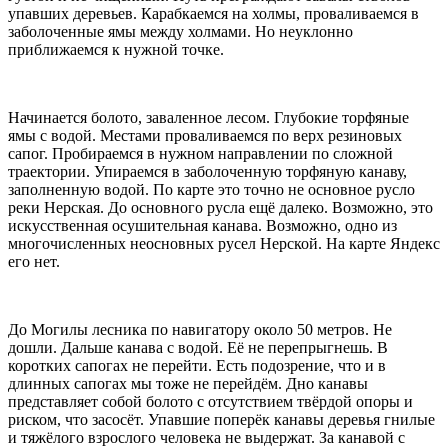
упавших деревьев. Карабкаемся на холмы, проваливаемся в
заболоченные ямы между холмами. Но неуклонно
приближаемся к нужной точке.
Начинается болото, заваленное лесом. Глубокие торфяные
ямы с водой. Местами проваливаемся по верх резиновых
сапог. Пробираемся в нужном направлении по сложной
траектории. Упираемся в заболоченную торфяную канаву,
заполненную водой. По карте это точно не основное русло
реки Нерская. До основного русла ещё далеко. Возможно, это
искусственная осушительная канава. Возможно, одно из
многочисленных неосновных русел Нерской. На карте Яндекс
его нет.
До Могилы лесника по навигатору около 50 метров. Не
дошли. Дальше канава с водой. Её не перепрыгнешь. В
коротких сапогах не перейти. Есть подозрение, что и в
длинных сапогах мы тоже не перейдём. Дно канавы
представляет собой болото с отсутствием твёрдой опоры и
риском, что засосёт. Упавшие поперёк канавы деревья гнилые
и тяжёлого взрослого человека не выдержат. За канавой с