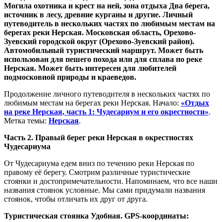
Могила охотника и крест на ней, зона отдыха Два берега,
источник в лесу, древние курганы и другие. Личный
путеводитель в нескольких частях по любимым местам на
берегах реки Нерская. Московская область, Орехово-
Зуевский городской округ (Орехово-Зуевский район).
Автомобильный туристический маршрут. Может быть
использован для пешего похода или для сплава по реке
Нерская. Может быть интересен для любителей
подмосковной природы и краеведов.
Продолжение личного путеводителя в нескольких частях по
любимым местам на берегах реки Нерская. Начало:
«Отдых
на реке Нерская, часть 1: Чудесариум и его окрестности»
.
Метка темы:
Нерская
.
Часть 2. Правый берег реки Нерская в окрестностях
Чудесариума
От Чудесариума едем вниз по течению реки Нерская по
правому её берегу. Смотрим различные туристические
стоянки и достопримечательности. Напоминаем, что все наши
названия стоянок условные. Мы сами придумали названия
стоянок, чтобы отличать их друг от друга.
Туристическая стоянка Удобная. GPS-координаты: