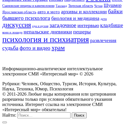
Шушмор
Сьяновские пещеры и каменоломни
Тверская область
Таиланд
Чечня
байки
архивы и коллекции
авто и мото
Ярославская область
бывшего психолога
биология и медицина
дети
дискуссия
загадочное
кладбище
интервью
еда и кухня
непальские дневники
пещеры
кони и лошади
психология и психиатрия
развлечения
храм
судьба
фото и видео
Информационно-аналитическое интеллектуальное
электронное СМИ «Интересный мир» ©
2026
Рубрики: Человек, Общество, Туризм, История, Культура,
Наука, Техника, Юмор, Психология
© 2011-2026 Любые виды копирования или цитирования
разрешены только при условии обязательного указания
источника. Интернет ссылка на электронное СМИ
«Интересный мир» обязательна!
Найти: