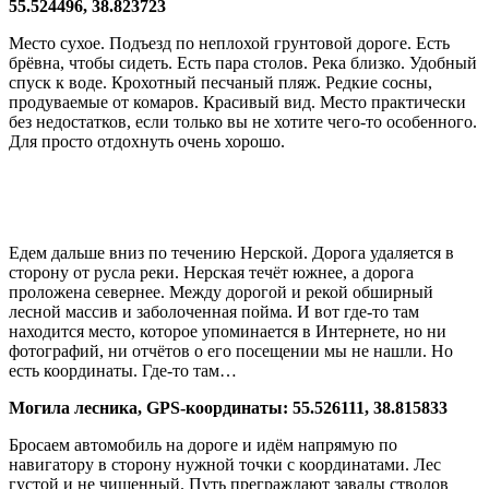
55.524496, 38.823723
Место сухое. Подъезд по неплохой грунтовой дороге. Есть
брёвна, чтобы сидеть. Есть пара столов. Река близко. Удобный
спуск к воде. Крохотный песчаный пляж. Редкие сосны,
продуваемые от комаров. Красивый вид. Место практически
без недостатков, если только вы не хотите чего-то особенного.
Для просто отдохнуть очень хорошо.
Едем дальше вниз по течению Нерской. Дорога удаляется в
сторону от русла реки. Нерская течёт южнее, а дорога
проложена севернее. Между дорогой и рекой обширный
лесной массив и заболоченная пойма. И вот где-то там
находится место, которое упоминается в Интернете, но ни
фотографий, ни отчётов о его посещении мы не нашли. Но
есть координаты. Где-то там…
Могила лесника, GPS-координаты: 55.526111, 38.815833
Бросаем автомобиль на дороге и идём напрямую по
навигатору в сторону нужной точки с координатами. Лес
густой и не чищенный. Путь преграждают завалы стволов