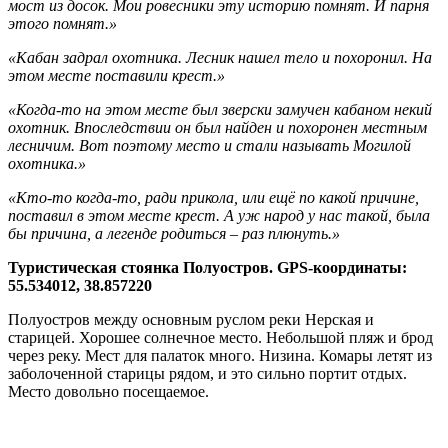
мост из досок. Мои ровесники эту историю помнят. И парня
этого помнят.»
«Кабан задрал охотника. Лесник нашел тело и похоронил. На
этом месте поставили крест.»
«Когда-то на этом месте был зверски замучен кабаном некий
охотник. Впоследствии он был найден и похоронен местным
лесничим. Вот поэтому место и стали называть Могилой
охотника.»
«Кто-то когда-то, ради прикола, или ещё по какой причине,
поставил в этом месте крест. А уж народ у нас такой, была
бы причина, а легенде родиться – раз плюнуть.»
Туристическая стоянка Полуостров. GPS-координаты:
55.534012, 38.857220
Полуостров между основным руслом реки Нерская и
старицей. Хорошее солнечное место. Небольшой пляж и брод
через реку. Мест для палаток много. Низина. Комары летят из
заболоченной старицы рядом, и это сильно портит отдых.
Место довольно посещаемое.