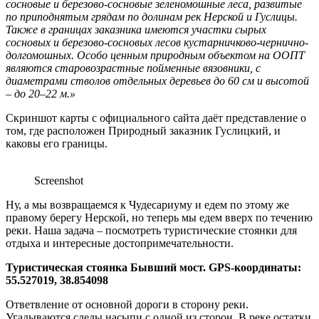
сосновые и березово-сосновые зеленомошные леса, развитые
по приподнятым грядам по долинам рек Нерской и Гуслицы.
Также в границах заказника имеются участки сырых
сосновых и березово-сосновых лесов кустарничково-чернично-
долгомошных. Особо ценным природным объектом на ООПТ
являются старовозрастные пойменные вязовники, с
диаметрами стволов отдельных деревьев до 60 см и высотой
– до 20–22 м.»
Скриншот карты с официального сайта даёт представление о
том, где расположен Природный заказник Гуслицкий, и
каковы его границы.
Screenshot
Ну, а мы возвращаемся к Чудесариуму и едем по этому же
правому берегу Нерской, но теперь мы едем вверх по течению
реки. Наша задача – посмотреть туристические стоянки для
отдыха и интересные достопримечательности.
Туристическая стоянка Бывший мост. GPS-координаты:
55.527019, 38.854098
Ответвление от основной дороги в сторону реки.
Угадываются следы насыпи с одной из сторон. В реке остатки