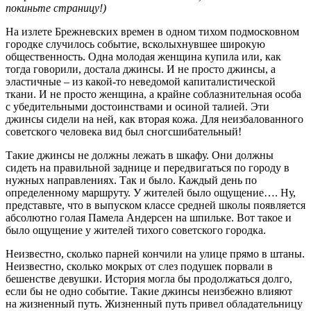
покиньте страницу!)
На излете Брежневских времен в одном тихом подмосковном
городке случилось событие, всколыхнувшее широкую
общественность. Одна молодая женщина купила или, как
тогда говорили, достала джинсы. И не просто джинсы, а
эластичные – из какой-то неведомой капиталистической
ткани. И не просто женщина, а крайне соблазнительная особа
с убедительными достоинствами и осиной талией. Эти
джинсы сидели на ней, как вторая кожа. Для неизбалованного
советского человека вид был сногсшибательный!
Такие джинсы не должны лежать в шкафу. Они должны
сидеть на правильной заднице и передвигаться по городу в
нужных направлениях. Так и было. Каждый день по
определенному маршруту. У жителей было ощущение…. Ну,
представьте, что в выпуском классе средней школы появляется
абсолютно голая Памела Андерсен на шпильке. Вот такое и
было ощущение у жителей тихого советского городка.
Неизвестно, сколько парней кончили на улице прямо в штаны.
Неизвестно, сколько мокрых от слез подушек порвали в
бешенстве девушки. История могла бы продолжаться долго,
если бы не одно событие. Такие джинсы неизбежно влияют
на жизненный путь. Жизненный путь привел обладательницу