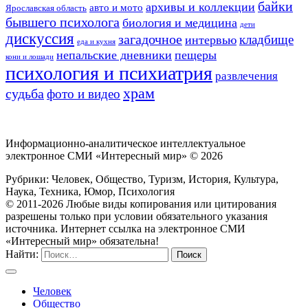
байки
архивы и коллекции
авто и мото
Ярославская область
бывшего психолога
биология и медицина
дети
дискуссия
загадочное
кладбище
интервью
еда и кухня
непальские дневники
пещеры
кони и лошади
психология и психиатрия
развлечения
храм
судьба
фото и видео
Информационно-аналитическое интеллектуальное
электронное СМИ «Интересный мир» ©
2026
Рубрики: Человек, Общество, Туризм, История, Культура,
Наука, Техника, Юмор, Психология
© 2011-2026 Любые виды копирования или цитирования
разрешены только при условии обязательного указания
источника. Интернет ссылка на электронное СМИ
«Интересный мир» обязательна!
Найти:
Человек
Общество