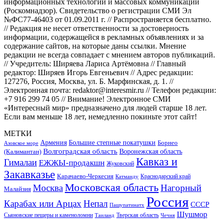
информационных технологий и массовых коммуникаций
(Роскомнадзор). Свидетельство о регистрации СМИ Эл
№ФС77-46403 от 01.09.2011 г. // Распространяется бесплатно.
// Редакция не несет ответственности за достоверность
информации, содержащейся в рекламных объявлениях и за
содержание сайтов, на которые даны ссылки. Мнение
редакции не всегда совпадает с мнением авторов публикаций.
// Учредитель: Ширяева Лариса Артёмовна // Главный
редактор: Ширяев Игорь Евгеньевич // Адрес редакции:
127276, Россия, Москва, ул. Б. Марфинская, д. 1. //
Электронная почта: redaktor@interesmir.ru // Телефон редакции:
+7 916 299 74 05 // Внимание! Электронное СМИ
«Интересный мир» предназначено для людей старше 18 лет.
Если вам меньше 18 лет, немедленно покиньте этот сайт!
МЕТКИ
Большие степные покатушки
Армения
Борнео
Азовское море
Волгоградская область
Воронежская область
(Калимантан)
Кавказ и
Гималаи
ЕЖЖЫ-продакшн
Жуковский
Закавказье
Карачаево-Черкесия
Катманду
Краснодарский край
Московская область
Москва
Нагорный
Малайзия
Россия
Карабах или Арцах
Непал
СССР
Пашупатинатх
Шушмор
Сьяновские пещеры и каменоломни
Тверская область
Таиланд
Чечня