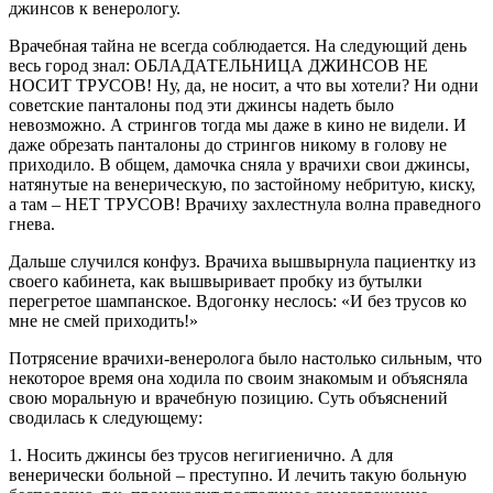
джинсов к венерологу.
Врачебная тайна не всегда соблюдается. На следующий день
весь город знал: ОБЛАДАТЕЛЬНИЦА ДЖИНСОВ НЕ
НОСИТ ТРУСОВ! Ну, да, не носит, а что вы хотели? Ни одни
советские панталоны под эти джинсы надеть было
невозможно. А стрингов тогда мы даже в кино не видели. И
даже обрезать панталоны до стрингов никому в голову не
приходило. В общем, дамочка сняла у врачихи свои джинсы,
натянутые на венерическую, по застойному небритую, киску,
а там – НЕТ ТРУСОВ! Врачиху захлестнула волна праведного
гнева.
Дальше случился конфуз. Врачиха вышвырнула пациентку из
своего кабинета, как вышвыривает пробку из бутылки
перегретое шампанское. Вдогонку неслось: «И без трусов ко
мне не смей приходить!»
Потрясение врачихи-венеролога было настолько сильным, что
некоторое время она ходила по своим знакомым и объясняла
свою моральную и врачебную позицию. Суть объяснений
сводилась к следующему:
1. Носить джинсы без трусов негигиенично. А для
венерически больной – преступно. И лечить такую больную