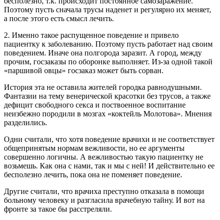
бесполезно, т.к. происходит постоянное самозаражение.
Поэтому пусть сначала трусы наденет и регулярно их меняет,
а после этого есть смысл лечить.
2. Именно такое распущенное поведение и привело
пациентку к заболеванию. Поэтому пусть работает над своим
поведением. Иначе она полгорода заразит. А город, между
прочим, госзаказы по оборонке выполняет. Из-за одной такой
«паршивой овцы» госзаказ может быть сорван.
История эта не оставила жителей городка равнодушными.
Фантазии на тему венерической красотки без трусов, а также
дефицит свободного секса и поствоенное воспитание
неизбежно породили в мозгах «коктейль Молотова». Мнения
разделились.
Одни считали, что хотя поведение врачихи и не соответствует
общепринятым нормам вежливости, но ее аргументы
совершенно логичны. А вежливостью такую пациентку не
возьмешь. Как она с нами, так и мы с ней! И действительно ее
бесполезно лечить, пока она не поменяет поведение.
Другие считали, что врачиха преступно отказала в помощи
больному человеку и разгласила врачебную тайну. И вот на
фронте за такое бы расстреляли.