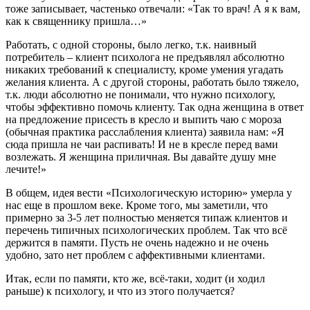
тоже записывает, частенько отвечали: «Так то врач! А я к вам,
как к священнику пришла…»
Работать, с одной стороны, было легко, т.к. наивный
потребитель – клиент психолога не предъявлял абсолютно
никаких требований к специалисту, кроме умения угадать
желания клиента. А с другой стороны, работать было тяжело,
т.к. люди абсолютно не понимали, что нужно психологу,
чтобы эффективно помочь клиенту. Так одна женщина в ответ
на предложение присесть в кресло и выпить чаю с мороза
(обычная практика расслабления клиента) заявила нам: «Я
сюда пришла не чаи распивать! И не в кресле перед вами
возлежать. Я женщина приличная. Вы давайте душу мне
лечите!»
В общем, идея вести «Психологическую историю» умерла у
нас еще в прошлом веке. Кроме того, мы заметили, что
примерно за 3-5 лет полностью меняется типаж клиентов и
перечень типичных психологических проблем. Так что всё
держится в памяти. Пусть не очень надежно и не очень
удобно, зато нет проблем с аффективными клиентами.
Итак, если по памяти, кто же, всё-таки, ходит (и ходил
раньше) к психологу, и что из этого получается?