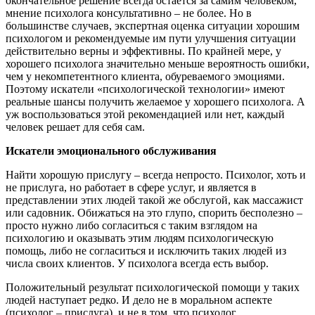
окончательное решение всегда остается за самим человеком,
мнение психолога консультативно – не более. Но в
большинстве случаев, экспертная оценка ситуации хорошим
психологом и рекомендуемые им пути улучшения ситуации
действительно верны и эффективны. По крайней мере, у
хорошего психолога значительно меньше вероятность ошибки,
чем у некомпетентного клиента, обуреваемого эмоциями.
Поэтому искатели «психологической технологии» имеют
реальные шансы получить желаемое у хорошего психолога. А
уж воспользоваться этой рекомендацией или нет, каждый
человек решает для себя сам.
Искатели эмоционального обслуживания
Найти хорошую прислугу – всегда непросто. Психолог, хоть и
не прислуга, но работает в сфере услуг, и является в
представлении этих людей такой же обслугой, как массажист
или садовник. Обижаться на это глупо, спорить бесполезно –
просто нужно либо согласиться с таким взглядом на
психологию и оказывать этим людям психологическую
помощь, либо не согласиться и исключить таких людей из
числа своих клиентов. У психолога всегда есть выбор.
Положительный результат психологической помощи у таких
людей наступает редко. И дело не в моральном аспекте
(психолог – прислуга), и не в том, что психолог