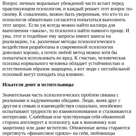
Вопрос личных моральных убеждений часто встает перед
практикующим психологом, и каждый решает этот вопрос по-
своему. К сожалению, можно быть уверенным, что кто-то из
психологов обязательно согласится попытаться выполнить
этот запрос. Если уж всегда можно найти киллера для
выполнения «заказа», то психолога найти намного проще. И
увы, этот и подобные ему запросы имеют шансы на
реализацию, т.к. различные методы психологического
воздействия разработаны в современной психологии
довольно хорошо, а почти любой метод можно хотя бы
попытаться использовать во вред. К счастью, человеческая
психика нормального человека обладает устойчивостью и
естественным образом защищена, а вот люди с нестабильной
психикой могут попадать под влияние.
Искатели денег и мстительницы
Значительная часть психологических проблем связана с
реальными и надуманными обидами. Люди, живя друг с
другом в семьях и взаимодействуя социально, неизбежно
испытывают трудности во взаимопонимании и сталкиваются
интересами. Слабейшая или чувствующая себя обиженной
сторона апеллирует к психологу, как к виновнику или
защитнику или даже мстителю. Обиженные жены стараются
перетянуть «финансовое одеяло» на себя, любовницы