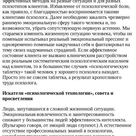
эффективных методик на разные ситуации и для разных
психотипов клиентов. Избавление от психологической боли,
как правило, с благодарностью воспринимается такими
клиентами психолога. Далее необходимо закалить чрезмерно
ранимую эмоциональную сферу такого человека и, по
возможности, убрать сопутствующую нервную астению. Мы
стараемся изменить жизненную ситуацию человека, чтобы он
поменьше испытывал реальный эмоциональный прессинг и
одновременно поменьше накручивал себя и фантазировал на
тему своих надуманных страданий. Если аффективное
состояние клиента не вызвано клиническим расстройством
или реальным систематическим психологическим насилием
над клиентом, то в большинстве случаев «психологическую
таблетку» такой человек у хорошего психолога находит.
Просто это не совсем таблетка, а результат кропотливого
труда психолога.
Искатели «психологической технологии», совета и
просветления
Люди, запутавшиеся в сложной жизненной ситуации.
Эмоциональная вовлеченность и заинтересованность
снижают у большинства людей эффективность интеллекта.
(Вульгарно говоря, от эмоций люди глупеют.) А естественное
отсутствие профессиональных знаний в психологии,