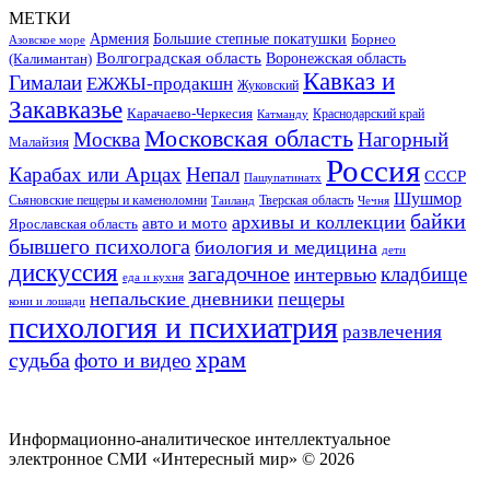
МЕТКИ
Большие степные покатушки
Армения
Борнео
Азовское море
Волгоградская область
Воронежская область
(Калимантан)
Кавказ и
Гималаи
ЕЖЖЫ-продакшн
Жуковский
Закавказье
Карачаево-Черкесия
Катманду
Краснодарский край
Московская область
Москва
Нагорный
Малайзия
Россия
Карабах или Арцах
Непал
СССР
Пашупатинатх
Шушмор
Сьяновские пещеры и каменоломни
Тверская область
Таиланд
Чечня
байки
архивы и коллекции
авто и мото
Ярославская область
бывшего психолога
биология и медицина
дети
дискуссия
загадочное
кладбище
интервью
еда и кухня
непальские дневники
пещеры
кони и лошади
психология и психиатрия
развлечения
храм
судьба
фото и видео
Информационно-аналитическое интеллектуальное
электронное СМИ «Интересный мир» ©
2026