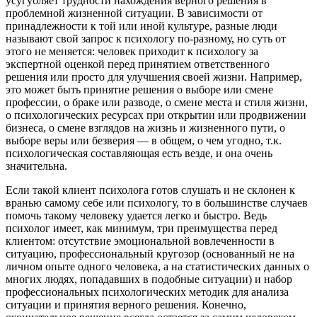
усугубляет трудности нахождения верного решения в
проблемной жизненной ситуации. В зависимости от
принадлежности к той или иной культуре, разные люди
называют свой запрос к психологу по-разному, но суть от
этого не меняется: человек приходит к психологу за
экспертной оценкой перед принятием ответственного
решения или просто для улучшения своей жизни. Например,
это может быть принятие решения о выборе или смене
профессии, о браке или разводе, о смене места и стиля жизни,
о психологических ресурсах при открытии или продвижении
бизнеса, о смене взглядов на жизнь и жизненного пути, о
выборе веры или безверия — в общем, о чем угодно, т.к.
психологическая составляющая есть везде, и она очень
значительна.
Если такой клиент психолога готов слушать и не склонен к
вранью самому себе или психологу, то в большинстве случаев
помочь такому человеку удается легко и быстро. Ведь
психолог имеет, как минимум, три преимущества перед
клиентом: отсутствие эмоциональной вовлеченности в
ситуацию, профессиональный кругозор (основанный не на
личном опыте одного человека, а на статистических данных о
многих людях, попадавших в подобные ситуации) и набор
профессиональных психологических методик для анализа
ситуации и принятия верного решения. Конечно,