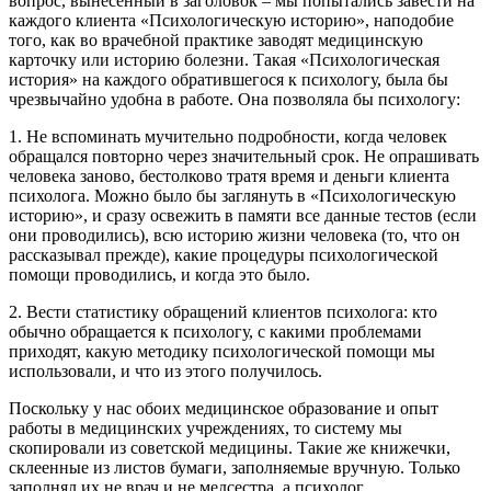
вопрос, вынесенный в заголовок – мы попытались завести на
каждого клиента «Психологическую историю», наподобие
того, как во врачебной практике заводят медицинскую
карточку или историю болезни. Такая «Психологическая
история» на каждого обратившегося к психологу, была бы
чрезвычайно удобна в работе. Она позволяла бы психологу:
1. Не вспоминать мучительно подробности, когда человек
обращался повторно через значительный срок. Не опрашивать
человека заново, бестолково тратя время и деньги клиента
психолога. Можно было бы заглянуть в «Психологическую
историю», и сразу освежить в памяти все данные тестов (если
они проводились), всю историю жизни человека (то, что он
рассказывал прежде), какие процедуры психологической
помощи проводились, и когда это было.
2. Вести статистику обращений клиентов психолога: кто
обычно обращается к психологу, с какими проблемами
приходят, какую методику психологической помощи мы
использовали, и что из этого получилось.
Поскольку у нас обоих медицинское образование и опыт
работы в медицинских учреждениях, то систему мы
скопировали из советской медицины. Такие же книжечки,
склеенные из листов бумаги, заполняемые вручную. Только
заполнял их не врач и не медсестра, а психолог.