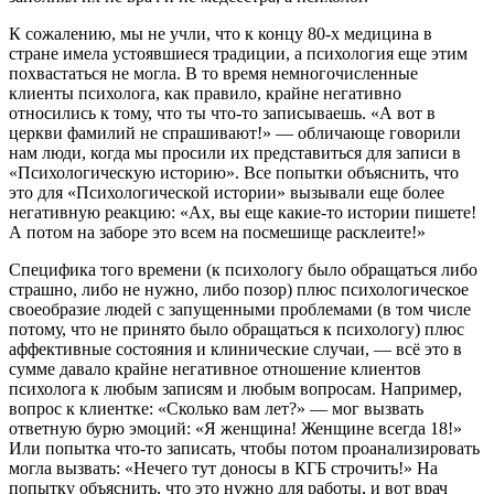
К сожалению, мы не учли, что к концу 80-х медицина в
стране имела устоявшиеся традиции, а психология еще этим
похвастаться не могла. В то время немногочисленные
клиенты психолога, как правило, крайне негативно
относились к тому, что ты что-то записываешь. «А вот в
церкви фамилий не спрашивают!» — обличающе говорили
нам люди, когда мы просили их представиться для записи в
«Психологическую историю». Все попытки объяснить, что
это для «Психологической истории» вызывали еще более
негативную реакцию: «Ах, вы еще какие-то истории пишете!
А потом на заборе это всем на посмешище расклеите!»
Специфика того времени (к психологу было обращаться либо
страшно, либо не нужно, либо позор) плюс психологическое
своеобразие людей с запущенными проблемами (в том числе
потому, что не принято было обращаться к психологу) плюс
аффективные состояния и клинические случаи, — всё это в
сумме давало крайне негативное отношение клиентов
психолога к любым записям и любым вопросам. Например,
вопрос к клиентке: «Сколько вам лет?» — мог вызвать
ответную бурю эмоций: «Я женщина! Женщине всегда 18!»
Или попытка что-то записать, чтобы потом проанализировать
могла вызвать: «Нечего тут доносы в КГБ строчить!» На
попытку объяснить, что это нужно для работы, и вот врач