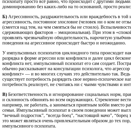
психопату просто всё равно, что происходит с другими людьми
доминированию без каких-либо на то оснований, просто реали
Б)
Агрессивность, раздражительность или враждебность в той 
агрессивность, постоянное злословие (человек ни о ком не от
(смеется над тем, на чем смеяться бы не стоило). Вспыльчивос
сдерживающих факторов – эмоциональная). При этом в «спок
проявлять чрезвычайную обходительность, нарочитую улыбчив
поведения на агрессивное происходит быстро и неожиданно.
У импульсивных психопатов циклоидного типа происходит нак
разрядка в форме агрессии или конфликта и далее цикл бесконе
конфликта нет, импульсивный психопат его сам создает. Пост
обычно рассказывают на консультации психолога, что агрессор
конфликт» — и во многих случаях это действительно так. Вед
существует потребность разрядить свое нервно-психическое на
потребность реализует, не считаясь ни с чьими чувствами и ин
В)
Безответственность и игнорирование социальных норм, прав
и склонность обвинять во всем окружающих. Стремление вест
например, не работать, а заниматься приятным хобби вместо ра
семьи. Импульсивный психопат в своем поведении может выгл
“вечный подросток”, “всегда боец”, “настоящий мачо”, “борец 
это может являться очень привлекательным образом до тех пор
импульсивного психопата.