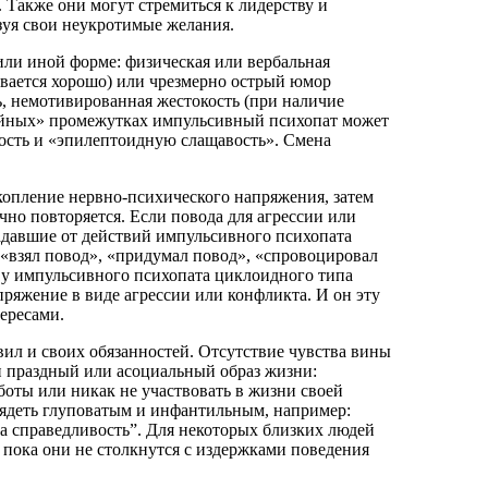
. Также они могут стремиться к лидерству и
зуя свои неукротимые желания.
или иной форме: физическая или вербальная
зывается хорошо) или чрезмерно острый юмор
ть, немотивированная жестокость (при наличие
ойных» промежутках импульсивный психопат может
ость и «эпилептоидную слащавость». Смена
опление нервно-психического напряжения, затем
чно повторяется. Если повода для агрессии или
радавшие от действий импульсивного психопата
 «взял повод», «придумал повод», «спровоцировал
ь у импульсивного психопата циклоидного типа
пряжение в виде агрессии или конфликта. И он эту
тересами.
ил и своих обязанностей. Отсутствие чувства вины
и праздный или асоциальный образ жизни:
боты или никак не участвовать в жизни своей
ядеть глуповатым и инфантильным, например:
за справедливость”. Для некоторых близких людей
, пока они не столкнутся с издержками поведения