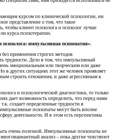
ько специалистами, нам приходится использовать не
бучающим курсом по клинической психологии, ни
ое представление о том, что такое
ь, чтобы клиент психолога и психолог лучше
или курса психотерапии.
я психолога: импульсивная психопатия»
.
 без применения строгих методов
ть трудности. Дело в том, что импульсивный
очень эмоциональным или творческим или даже
Но в других ситуациях этот же человек проявляет
ным строить отношения, и даже агрессивным к
холога и психологической диагностики, то только
иях дает возможность определить, что перед нами
т.к. создает определенные трудности в
то импульсивные психопаты могут быть вполне
сферу деятельности. И в этом есть перспективы
ыть очень полезной. Импульсивные психопаты не
й многовариантный анализ – пока другие чувствуют