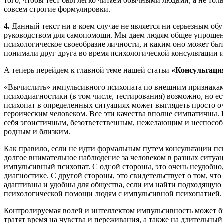
того, чтобы тест был легко читаем обычными людьми, а не тол
совсем строгие формулировки.
4.
Данный текст ни в коем случае не является ни серьезным о
руководством для самопомощи. Мы даем людям общее упрощенн
психологическое своеобразие личности, и каким оно может быт
понимали друг друга во время психологической консультации 
А теперь перейдем к главной теме нашей статьи
«Консультаци
«Вычислить» импульсивного психопата по внешним признакам
психодиагностики (в том числе, тестирования) возможно, но ес
психопат в определенных ситуациях может выглядеть просто 
героическим человеком. Все эти качества вполне симпатичны. 
себя эгоистичным, безответственным, нежелающим и неспособ
родным и близким.
Как правило, если не идти формальным путем консультации пси
долгое внимательное наблюдение за человеком в разных ситуац
импульсивный психопат. С одной стороны, это очень неудобно, 
диагностике. С другой стороны, это свидетельствует о том, ч
адаптивны и удобны для общества, если им найти подходящую 
психологической помощи людям с импульсивной психопатией.
Контролируемая волей и интеллектом импульсивность может б
тратят время на чувства и переживания, а также на длительны