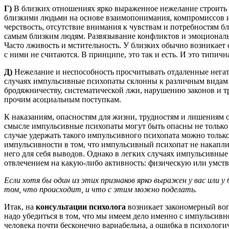
Г)
В близких отношениях ярко выраженное нежелание строить
близкими людьми на основе взаимопонимания, компромиссов и
черствость, отсутствие внимания к чувствам и потребностям б
самым близким людям. Развязывание конфликтов и эмоционал
Часто лживость и мстительность. У близких обычно возникает
с ними не считаются. В принципе, это так и есть. И это типичн
Д)
Нежелание и неспособность просчитывать отдаленные негат
случаях импульсивные психопаты склонны к различным видам 
бродяжничеству, систематической лжи, нарушению законов и тр
прочим асоциальным поступкам.
К наказаниям, опасностям для жизни, трудностям и лишениям о
смысле импульсивные психопаты могут быть опасны не только 
случае удержать такого импульсивного психопата можно тольк
импульсивности в том, что импульсивный психопат не накаплив
него для себя выводов. Однако в легких случаях импульсивны
отвлечением на какую-либо активность: физическую или умст
Если хотя бы один из этих признаков ярко выражен у вас или у 
том, что происходит, и что с этим можно поделать.
Итак, на
консультации психолога
возникает закономерный вопр
надо убедиться в том, что мы имеем дело именно с импульсивн
человека почти бесконечно вариабельна, а ошибка в психологи