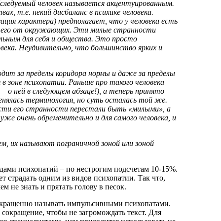
обследуемый человек называется акцентуированным.
х, т.е. некий дисбаланс в психике человека.
ация характера) предполагает, что у человека есть
т его от окружающих. Эти милые странности
льным для себя и общества. Это просто
овека. Неудивительно, что большинство ярких и
одит за пределы коридора нормы и даже за пределы
в зоне психопатии. Раньше про такого человека
 – о ней в следующем абзаце!), а теперь принято
енялась терминология, но суть осталась той же.
ости его странности перестали быть «милыми», а
уже очень обременительно и для самого человека, и
м, их называют пограничной зоной или зоной
дами психопатий – по нестрогим подсчетам 10-15%.
т страдать одним из видов психопатии. Так что,
м не знать и прятать голову в песок.
кращенно называть импульсивными психопатами.
 сокращение, чтобы не загромождать текст. Для