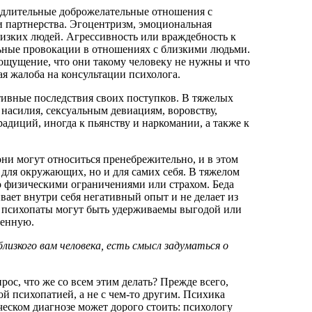
 длительные доброжелательные отношения с
 партнерства. Эгоцентризм, эмоциональная
лизких людей. Агрессивность или враждебность к
ьные провокации в отношениях с близкими людьми.
 ощущение, что они такому человеку не нужны и что
ая жалоба на консультации психолога.
ивные последствия своих поступков. В тяжелых
насилия, сексуальным девиациям, воровству,
адиций, иногда к пьянству и наркомании, а также к
ни могут относиться пренебрежительно, и в этом
для окружающих, но и для самих себя. В тяжелом
о физическими ограничениями или страхом. Беда
ает внутри себя негативный опыт и не делает из
е психопаты могут быть удерживаемы выгодой или
венную.
близкого вам человека, есть смысл задуматься о
ос, что же со всем этим делать? Прежде всего,
ой психопатией, а не с чем-то другим. Психика
ческом диагнозе может дорого стоить: психологу