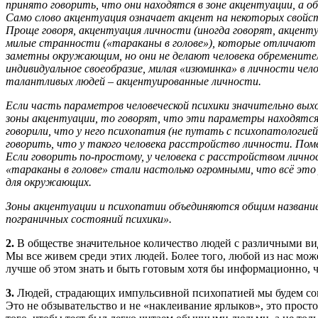
принято говорить, что они находятся в зоне акцентуации, а 
Само слово акцентуация означает акцент на некоторых свойства
Проще говоря, акцентуация личности (иногда говорят, акценту
милые странности («тараканы в голове»), которые отличаю
заметны окружающим, но они не делают человека обремените
индивидуальное своеобразие, милая «изюминка» в личности чел
талантливых людей – акцентуированные личности.
Если часть параметров человеческой психики значительно вых
зоны акцентуации, то говорят, что эти параметры находятся 
говорили, что у него психопатия (не путать с психопатологией
говорить, что у такого человека расстройство личности. Пом
Если говорить по-простому, у человека с расстройством личн
«тараканы в голове» стали настолько огромными, что всё это 
для окружающих.
Зоны акцентуации и психопатии объединяются общим название
пограничных состояний психики».
2.
В обществе значительное количество людей с различными ви
Мы все живем среди этих людей. Более того, любой из нас може
лучше об этом знать и быть готовым хотя бы информационно, че
3.
Людей, страдающих импульсивной психопатией мы будем со
Это не обзывательство и не «наклеивание ярлыков», это просто