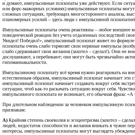
и думают, импульсивные психопаты уже действуют. Если ситуа
или форс-мажорных условиях) импульсивные психопаты могут 
сложных ситуациях, требующих многостороннего анализа, выс
планомерных усилий – здесь люди с импульсивной психопатией
Импульсивные психопаты очень реактивны – любое внешнее во
поведенческой реакции без учета отдаленных последствий сво
Увидел! Победил!», импульсивный психопат живет по формуле
психопаты очень слабо тормозят свои нервные импульсы (возб
слабо сдерживают свои желания (захотел – сделал!). Они не вн
дослушивают, а перебивают; они могут быть чрезвычайно акти
гипоманиакальности.
Импульсивному психопату всё время нужно реагировать на вн
естественным образом, импульсивный психопат начинает эти с
импульсивный психопат начинает создавать вокруг себя экст
ситуации, чтоб как-то раскачать ситуацию вокруг себя. Чувств
импульсивного психопата не возникает, его обычная фраза: «А
При длительном наблюдении за человеком импульсивную пси
признакам:
А)
Крайняя степень своеволия и эгоцентризма (захотел – сдела
людей, недостаток способности и желания вникать в чужие пе
интересы, импульсивные психопаты могут выглядеть убежденн