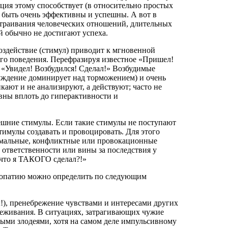
ция этому способствует (в относительно простых
быть очень эффективны и успешны. А вот в
траивания человеческих отношений, длительных
 обычно не достигают успеха.
здействие (стимул) приводит к мгновенной
его поведения. Перефразируя известное «Пришел!
 «Увидел! Возбудился! Сделал!» Возбудимые
уждение доминирует над торможением) и очень
икают и не анализируют, а действуют; часто не
вны вплоть до гиперактивности и
ешние стимулы. Если такие стимулы не поступают
тимулы создавать и провоцировать. Для этого
ремальные, конфликтные или провокационные
о ответственности или вины за последствия у
 что я ТАКОГО сделал?!»
хопатию можно определить по следующим
л!), пренебрежение чувствами и интересами других
реживания. В ситуациях, затрагивающих чужие
ыми злодеями, хотя на самом деле импульсивному