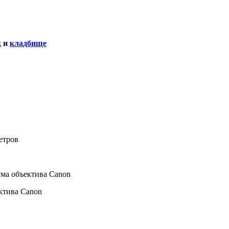
к
и
кладбище
ктива Canon