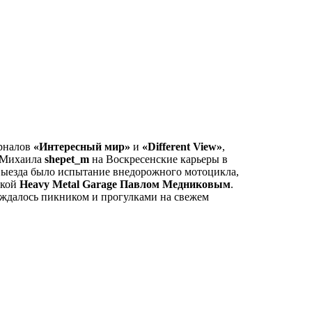
урналов
«Интересный мир»
и
«Different View»
,
Михаила
shepet_m
на Воскресенские карьеры в
 выезда было испытание внедорожного мотоцикла,
ской
Heavy Metal Garage Павлом Медниковым
.
ждалось пикником и прогулками на свежем