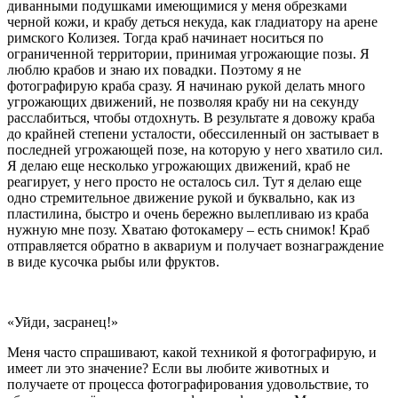
диванными подушками имеющимися у меня обрезками
черной кожи, и крабу деться некуда, как гладиатору на арене
римского Колизея. Тогда краб начинает носиться по
ограниченной территории, принимая угрожающие позы. Я
люблю крабов и знаю их повадки. Поэтому я не
фотографирую краба сразу. Я начинаю рукой делать много
угрожающих движений, не позволяя крабу ни на секунду
расслабиться, чтобы отдохнуть. В результате я довожу краба
до крайней степени усталости, обессиленный он застывает в
последней угрожающей позе, на которую у него хватило сил.
Я делаю еще несколько угрожающих движений, краб не
реагирует, у него просто не осталось сил. Тут я делаю еще
одно стремительное движение рукой и буквально, как из
пластилина, быстро и очень бережно вылепливаю из краба
нужную мне позу. Хватаю фотокамеру – есть снимок! Краб
отправляется обратно в аквариум и получает вознаграждение
в виде кусочка рыбы или фруктов.
«Уйди, засранец!»
Меня часто спрашивают, какой техникой я фотографирую, и
имеет ли это значение? Если вы любите животных и
получаете от процесса фотографирования удовольствие, то