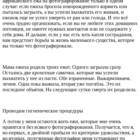
африканского ежа на фотографирование только в одном
случае: если ежиха бросила новорожденного кормить или
пыталась загрызть, а вы успели выхватить его живым, и
ежонок еще не успел умереть от ран или голода. И это всё
очень трудно организовать, если вы не любите этих домашних
питомцев, не имеете нужных контактов или не содержите у
себя дома. И дальше, если у вас есть хоть капля сострадания,
вам предстоит борьба за жизнь маленького существа, которое
вы только что фотографировали.
Мама ежиха родила троих ежат. Одного загрызла сразу.
Остались две крохотные самочки, которые мы успели
выхватить у нее из пасти. Обе израненные. Выкармливаем,
лечим. Одна пока выжила, вторая уже погибла. Это их
последние объятия. На следующие сутки смерть их разделила.
Проводим гигиенические процедуры
А потом у меня остаются жить ежи, которые мне очень
нравятся и без всякого фотографирования. Получается, что я,
во-первых, в двойной прибыли по критерию удовольствия, а
во-вторых, полученные фотографии меня устраивают по