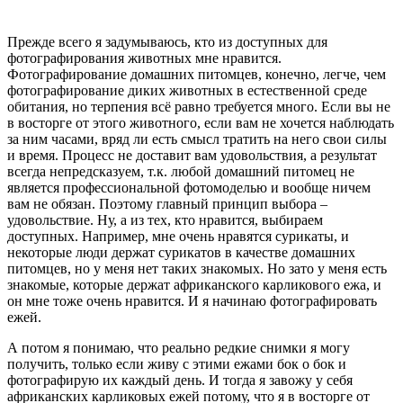
Прежде всего я задумываюсь, кто из доступных для
фотографирования животных мне нравится.
Фотографирование домашних питомцев, конечно, легче, чем
фотографирование диких животных в естественной среде
обитания, но терпения всё равно требуется много. Если вы не
в восторге от этого животного, если вам не хочется наблюдать
за ним часами, вряд ли есть смысл тратить на него свои силы
и время. Процесс не доставит вам удовольствия, а результат
всегда непредсказуем, т.к. любой домашний питомец не
является профессиональной фотомоделью и вообще ничем
вам не обязан. Поэтому главный принцип выбора –
удовольствие. Ну, а из тех, кто нравится, выбираем
доступных. Например, мне очень нравятся сурикаты, и
некоторые люди держат сурикатов в качестве домашних
питомцев, но у меня нет таких знакомых. Но зато у меня есть
знакомые, которые держат африканского карликового ежа, и
он мне тоже очень нравится. И я начинаю фотографировать
ежей.
А потом я понимаю, что реально редкие снимки я могу
получить, только если живу с этими ежами бок о бок и
фотографирую их каждый день. И тогда я завожу у себя
африканских карликовых ежей потому, что я в восторге от