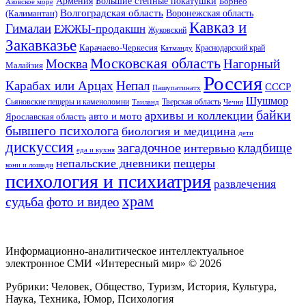
Большие степные покатушки
Армения
Борнео
Азовское море
Волгоградская область
Воронежская область
(Калимантан)
Кавказ и
Гималаи
ЕЖЖЫ-продакшн
Жуковский
Закавказье
Карачаево-Черкесия
Катманду
Краснодарский край
Московская область
Москва
Нагорный
Малайзия
Россия
Карабах или Арцах
Непал
СССР
Пашупатинатх
Шушмор
Сьяновские пещеры и каменоломни
Тверская область
Таиланд
Чечня
байки
архивы и коллекции
авто и мото
Ярославская область
бывшего психолога
биология и медицина
дети
дискуссия
загадочное
кладбище
интервью
еда и кухня
непальские дневники
пещеры
кони и лошади
психология и психиатрия
развлечения
храм
судьба
фото и видео
Информационно-аналитическое интеллектуальное
электронное СМИ «Интересный мир» ©
2026
Рубрики: Человек, Общество, Туризм, История, Культура,
Наука, Техника, Юмор, Психология