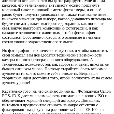
абсолютно всё равно, чем вы фотографируете. Мне иногда
кажется, что увлеченному энтузиасту можно подсунуть
молочный пакет с кнопкой вместо фотокамеры, и он всё
равно будет получать удовольствие. Также техника не имеет
никакого значения при выборе, какого домашнего питомца вы
будете снимать, какие выстроите декорации, как поставите
свет, какую выстроите композицию фотографии, и как
наладите отношения с животным, чтобы фотография
состоялась. Собственно говоря, это основные и главные
составляющие художественного замысла.
Но фотография – техническое искусство, и чтобы воплотить
свой замысел вам понадобятся технические возможности
камеры и иного фотографического оборудования. А
технических возможностей, как здоровья и денег, никогда не
бывает слишком много. Поэтому старайтесь брать всё самое
лучшее из того, что можете себе позволить. Ведь ваши
творческие идеи достойны того, чтобы воплотить их на самом
лучшем уровне!
Касательно того, на что снимаю лично я… Фотокамера Canon
EOS-1D X дает мне возможность снимать на высоких ISO и
обеспечивает хороший следящий автофокус. Домашних
питомцев я предпочитаю снимать на макро объектив с
фиксированным фокусным расстоянием Canon EF 100mm