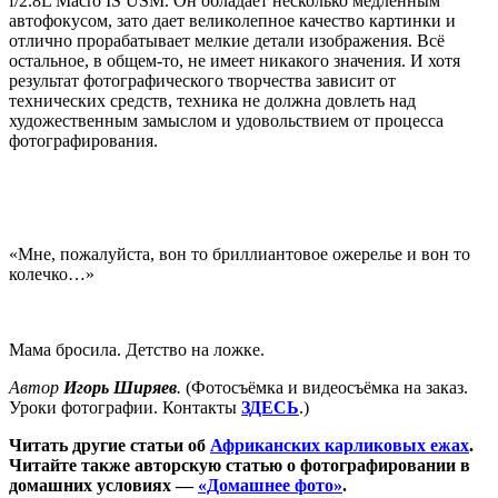
f/2.8L Macro IS USM. Он обладает несколько медленным
автофокусом, зато дает великолепное качество картинки и
отлично прорабатывает мелкие детали изображения. Всё
остальное, в общем-то, не имеет никакого значения. И хотя
результат фотографического творчества зависит от
технических средств, техника не должна довлеть над
художественным замыслом и удовольствием от процесса
фотографирования.
«Мне, пожалуйста, вон то бриллиантовое ожерелье и вон то
колечко…»
Мама бросила. Детство на ложке.
Автор
Игорь Ширяев
.
(Фотосъёмка и видеосъёмка на заказ.
Уроки фотографии. Контакты
ЗДЕСЬ
.)
Читать другие статьи об
Африканских карликовых ежах
.
Читайте также авторскую статью о фотографировании в
домашних условиях —
«Домашнее фото»
.