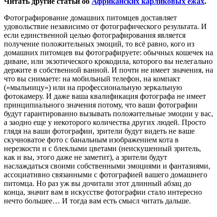
Читать другие статьи об
Африканских карликовых ежах
.
Фотографирование домашних питомцев доставляет
удовольствие независимо от фотографического результата. И
если единственной целью фотографирования является
получение положительных эмоций, то всё равно, кого из
домашних питомцев вы фотографируете: обычных кошечек на
диване, или экзотического крокодила, которого вы нелегально
держите в собственной ванной. И почти не имеет значения, на
что вы снимаете: на мобильный телефон, на компакт
(«мыльницу») или на профессиональную зеркальную
фотокамеру. И даже ваша квалификация фотографа не имеет
принципиального значения потому, что ваши фотографии
будут гарантированно вызывать положительные эмоции у вас,
а заодно еще у некоторого количества других людей. Просто
глядя на ваши фотографии, зрители будут видеть не ваше
скучноватое фото с банальным изображением кота в
нерезкости и с блеклыми цветами (неискушенный зритель,
как и вы, этого даже не заметит), а зрители будут
наслаждаться своими собственными эмоциями и фантазиями,
ассоциативно связанными с фотографией вашего домашнего
питомца. Но раз уж вы дочитали этот длинный абзац до
конца, значит вам в искусстве фотографии стало интересно
нечто большее… И тогда вам есть смысл читать дальше.