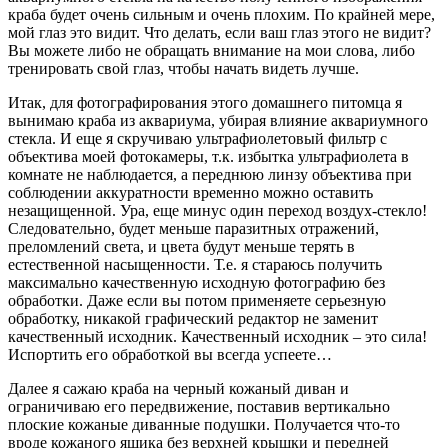
краба будет очень сильным и очень плохим. По крайней мере,
мой глаз это видит. Что делать, если ваш глаз этого не видит?
Вы можете либо не обращать внимание на мои слова, либо
тренировать свой глаз, чтобы начать видеть лучше.
Итак, для фотографирования этого домашнего питомца я
вынимаю краба из аквариума, убирая влияние аквариумного
стекла. И еще я скручиваю ультрафиолетовый фильтр с
объектива моей фотокамеры, т.к. избытка ультрафиолета в
комнате не наблюдается, а переднюю линзу объектива при
соблюдении аккуратности временно можно оставить
незащищенной. Ура, еще минус один переход воздух-стекло!
Следовательно, будет меньше паразитных отражений,
преломлений света, и цвета будут меньше терять в
естественной насыщенности. Т.е. я стараюсь получить
максимально качественную исходную фотографию без
обработки. Даже если вы потом применяете серьезную
обработку, никакой графический редактор не заменит
качественный исходник. Качественный исходник – это сила!
Испортить его обработкой вы всегда успеете…
Далее я сажаю краба на черный кожаный диван и
ограничиваю его передвижение, поставив вертикально
плоские кожаные диванные подушки. Получается что-то
вроде кожаного ящика без верхней крышки и передней