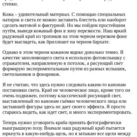
стенки.
Кожа – удивительный материал. С помощью специальных
натирок и света ее можно заставить блестеть или наоборот
сделать матовой и фактурной. Но мы пойдем простейшим
путём, выведя кожаный фон в зону нерезкости. Наш яркий
радужный краб из тропиков на этом черном нерезком фоне
будет выглядеть, как бриллиант на черном бархате.
Однако в этом черном кожаном ящике довольно темно. В
качестве заполняющего света я использую фотовспышку с
отражателем, направленную в потолок, а рисующий свет
формирую экспериментальным путем из разных вспышек,
светильников и фонариков.
Я не считаю, что здесь нужно следовать каким-то канонам
постановки света. Краб не человеческое лицо, кроме того он
очень подвижен, поэтому классический рисующий свет,
выставленный по канонам съёмки человеческого лица или
застывшей фигуры здесь не дает своего эффекта. Я просто
стараюсь видеть, как идет свет, и много экспериментировать.
Теперь нужно уговорить краба принять фотографически
выигрышную позу. Вначале наш радужный краб пытается
юркнуть в какую-нибудь щель, но я затыкаю все щели между