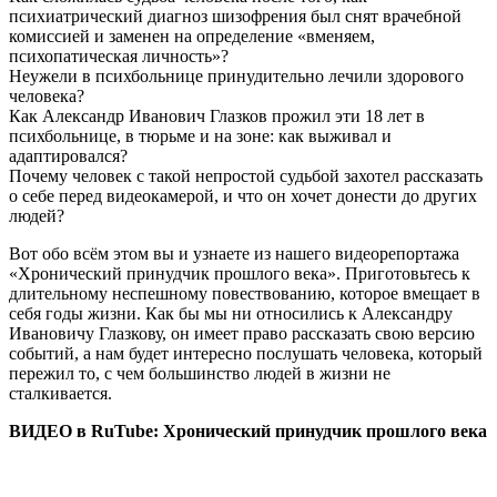
психиатрический диагноз шизофрения был снят врачебной
комиссией и заменен на определение «вменяем,
психопатическая личность»?
Неужели в психбольнице принудительно лечили здорового
человека?
Как Александр Иванович Глазков прожил эти 18 лет в
психбольнице, в тюрьме и на зоне: как выживал и
адаптировался?
Почему человек с такой непростой судьбой захотел рассказать
о себе перед видеокамерой, и что он хочет донести до других
людей?
Вот обо всём этом вы и узнаете из нашего видеорепортажа
«Хронический принудчик прошлого века». Приготовьтесь к
длительному неспешному повествованию, которое вмещает в
себя годы жизни. Как бы мы ни относились к Александру
Ивановичу Глазкову, он имеет право рассказать свою версию
событий, а нам будет интересно послушать человека, который
пережил то, с чем большинство людей в жизни не
сталкивается.
ВИДЕО в RuTube: Хронический принудчик прошлого века