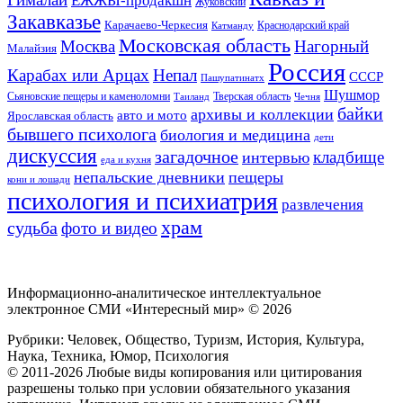
Жуковский
Закавказье
Карачаево-Черкесия
Катманду
Краснодарский край
Московская область
Москва
Нагорный
Малайзия
Россия
Карабах или Арцах
Непал
СССР
Пашупатинатх
Шушмор
Сьяновские пещеры и каменоломни
Тверская область
Таиланд
Чечня
байки
архивы и коллекции
авто и мото
Ярославская область
бывшего психолога
биология и медицина
дети
дискуссия
загадочное
кладбище
интервью
еда и кухня
непальские дневники
пещеры
кони и лошади
психология и психиатрия
развлечения
храм
судьба
фото и видео
Информационно-аналитическое интеллектуальное
электронное СМИ «Интересный мир» ©
2026
Рубрики: Человек, Общество, Туризм, История, Культура,
Наука, Техника, Юмор, Психология
© 2011-2026 Любые виды копирования или цитирования
разрешены только при условии обязательного указания