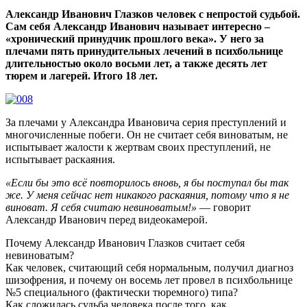
Александр Иванович Глазков человек с непростой судьбой.
Сам себя Александр Иванович называет интересно –
«хронический принудчик прошлого века». У него за
плечами пять принудительных лечений в психбольнице
длительностью около восьми лет, а также десять лет
тюрем и лагерей. Итого 18 лет.
За плечами у Александра Ивановича серия преступлений и
многочисленные побеги. Он не считает себя виноватым, не
испытывает жалости к жертвам своих преступлений, не
испытывает раскаяния.
«Если бы это всё повторилось вновь, я бы поступал бы так
же. У меня сейчас нет никакого раскаяния, потому что я не
виноват. Я себя считаю невиноватым!»
— говорит
Александр Иванович перед видеокамерой.
Почему Александр Иванович Глазков считает себя
невиноватым?
Как человек, считающий себя нормальным, получил диагноз
шизофрения, и почему он восемь лет провел в психбольнице
№5 специального (фактически тюремного) типа?
Как сложилась судьба человека после того, как