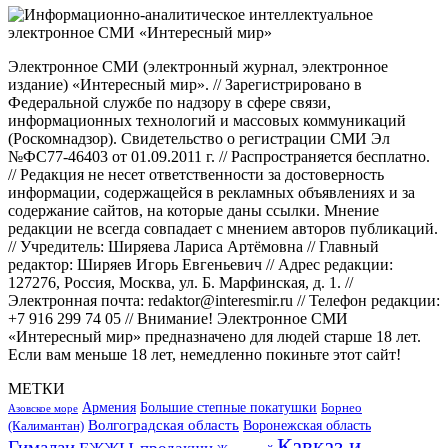
Электронное СМИ (электронный журнал, электронное
издание) «Интересный мир». // Зарегистрировано в
Федеральной службе по надзору в сфере связи,
информационных технологий и массовых коммуникаций
(Роскомнадзор). Свидетельство о регистрации СМИ Эл
№ФС77-46403 от 01.09.2011 г. // Распространяется бесплатно.
// Редакция не несет ответственности за достоверность
информации, содержащейся в рекламных объявлениях и за
содержание сайтов, на которые даны ссылки. Мнение
редакции не всегда совпадает с мнением авторов публикаций.
// Учредитель: Ширяева Лариса Артёмовна // Главный
редактор: Ширяев Игорь Евгеньевич // Адрес редакции:
127276, Россия, Москва, ул. Б. Марфинская, д. 1. //
Электронная почта: redaktor@interesmir.ru // Телефон редакции:
+7 916 299 74 05 // Внимание! Электронное СМИ
«Интересный мир» предназначено для людей старше 18 лет.
Если вам меньше 18 лет, немедленно покиньте этот сайт!
МЕТКИ
Большие степные покатушки
Армения
Борнео
Азовское море
Волгоградская область
Воронежская область
(Калимантан)
Кавказ и
Гималаи
ЕЖЖЫ-продакшн