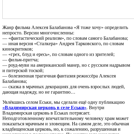
Жанр фильма Алексея Балабанова «Я тоже хочу» определить
непросто. Версии многочисленны:
— «фантастический реализм», по словам самого Балабанова;
— иная версия «Сталкера» Андрея Тарковского, по словам
кинокритиков;
— «грех, блуд и ересь», по словам одного из зрителей;
— фильм-притча;
— роуд-муви на американский манер, но с русским надрывом
и питерской тоской;
— болезненная трагичная фантазия режиссёра Алексея
Балабанова;
— сказка в мрачных декорациях для очень взрослых людей,
дающая надежду, но не гарантию…
Увлёкшись селом Еськи, мы сделали ещё одну публикацию
«Владимирская церковь в селе Еськи»
. Внутри
Владимирская церковь в Еськах потрясает.
Неподготовленному впечатлительному человеку храм может
показаться мрачным и зловещим. На самом деле, это обычная
кладбищенская церковь, но, к сожалению, разрушенная и