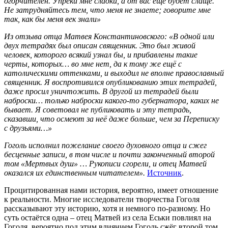
огорчителен. Упрёки мне сладки, а от вас ещё будет слаще.
Не затрудняйтесь тем, что меня не знаете; говорите мне
так, как бы меня век знали»
Из отзыва отца Матвея Константиновского: «В одной или
двух тетрадях был описан священник. Это был живой
человек, которого всякий узнал бы, и прибавлены такие
черты, которых… во мне нет, да к тому же ещё с
католическими оттенками, и выходил не вполне православный
священник. Я воспротивился опубликованию этих тетрадей,
даже просил уничтожить. В другой из тетрадей были
наброски… только наброски какого-то губернатора, каких не
бывает. Я советовал не публиковать и эту тетрадь,
сказавши, что осмеют за неё даже больше, чем за Переписку
с друзьями…»
Гоголь исполнил пожелание своего духовного отца и сжег
бесценные записи, в том числе и почти законченный второй
том «Мертвых душ» … Рукописи сгорели, и отец Матвей
оказался их единственным читателем».
Источник
.
Процитированная нами история, вероятно, имеет отношение
к реальности. Многие исследователи творчества Гоголя
рассказывают эту историю, хотя и немного по-разному. Но
суть остаётся одна – отец Матвей из села Еськи повлиял на
Гоголя, вероятно под этим влиянием Гоголь сжёг второй том