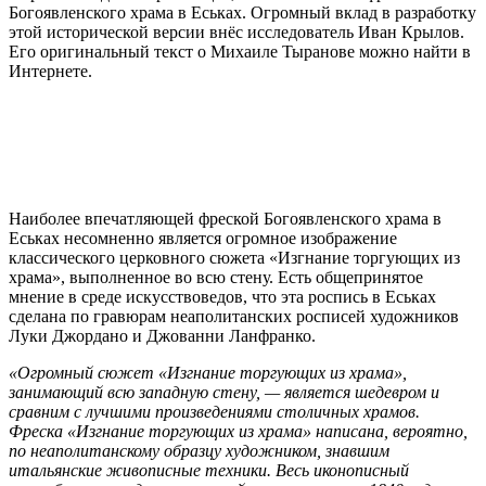
Богоявленского храма в Еськах. Огромный вклад в разработку
этой исторической версии внёс исследователь Иван Крылов.
Его оригинальный текст о Михаиле Тыранове можно найти в
Интернете.
Наиболее впечатляющей фреской Богоявленского храма в
Еськах несомненно является огромное изображение
классического церковного сюжета «Изгнание торгующих из
храма», выполненное во всю стену. Есть общепринятое
мнение в среде искусствоведов, что эта роспись в Еськах
сделана по гравюрам неаполитанских росписей художников
Луки Джордано и Джованни Ланфранко.
«Огромный сюжет «Изгнание торгующих из храма»,
занимающий всю западную стену, — является шедевром и
сравним с лучшими произведениями столичных храмов.
Фреска «Изгнание торгующих из храма» написана, вероятно,
по неаполитанскому образцу художником, знавшим
итальянские живописные техники. Весь иконописный