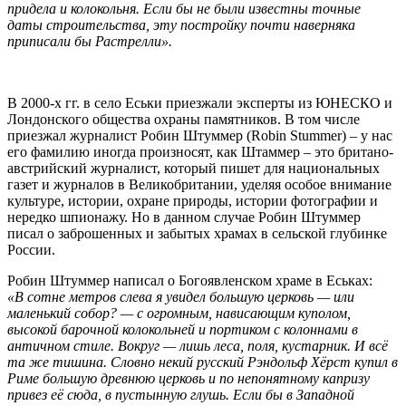
придела и колокольня. Если бы не были известны точные
даты строительства, эту постройку почти наверняка
приписали бы Растрелли».
В 2000-х гг. в село Еськи приезжали эксперты из ЮНЕСКО и
Лондонского общества охраны памятников. В том числе
приезжал журналист Робин Штуммер (Robin Stummer) – у нас
его фамилию иногда произносят, как Штаммер – это британо-
австрийский журналист, который пишет для национальных
газет и журналов в Великобритании, уделяя особое внимание
культуре, истории, охране природы, истории фотографии и
нередко шпионажу. Но в данном случае Робин Штуммер
писал о заброшенных и забытых храмах в сельской глубинке
России.
Робин Штуммер написал о Богоявленском храме в Еськах:
«В сотне метров слева я увидел большую церковь — или
маленький собор? — с огромным, нависающим куполом,
высокой барочной колокольней и портиком с колоннами в
античном стиле. Вокруг — лишь леса, поля, кустарник. И всё
та же тишина. Словно некий русский Рэндольф Хёрст купил в
Риме большую древнюю церковь и по непонятному капризу
привез её сюда, в пустынную глушь. Если бы в Западной