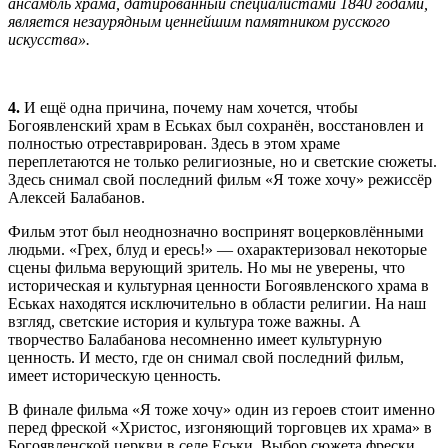
ансамбль храма, датированный специалистами 1840 годами,
является незаурядным ценнейшим памятником русского
искусства».
4.
И ещё одна причина, почему нам хочется, чтобы
Богоявленский храм в Еськах был сохранён, восстановлен и
полностью отреставрирован. Здесь в этом храме
переплетаются не только религиозные, но и светские сюжеты.
Здесь снимал свой последний фильм «Я тоже хочу» режиссёр
Алексей Балабанов.
Фильм этот был неоднозначно воспринят воцерковлёнными
людьми. «Грех, блуд и ересь!» — охарактеризовал некоторые
сцены фильма верующий зритель. Но мы не уверены, что
историческая и культурная ценности Богоявленского храма в
Еськах находятся исключительно в области религии. На наш
взгляд, светские история и культура тоже важны. А
творчество Балабанова несомненно имеет культурную
ценность. И место, где он снимал свой последний фильм,
имеет историческую ценность.
В финале фильма «Я тоже хочу» один из героев стоит именно
перед фреской «Христос, изгоняющий торговцев их храма» в
Богоявленской церкви в селе Еськи. Выбор сюжета фрески