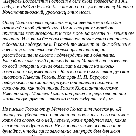
«Церковь Богоявления Господня в селе была возведена в 1801
году, а в 1833 году сюда был послан на служение отец Матвей
Константиновский, уроженец этих мест.
Отец Матвей был страстным проповедником и обладал
огромной силой убеждения. После вечерних служб он
приглашал всех желающих к себе в дом на беседы о Священном
писании. И к этим беседам церковное начальство относилось
с большим подозрением. В какой-то момент он был обвинен в
ереси и укрывательстве беглых преступников, но
расследование не смогло подтвердить эти обвинения.
Благодаря силе своей проповеди отец Матвей стал известен
во всей империи и начал оказывать влияние на многих
известных современников. Одним из них был великий русский
писатель Николай Гоголь. Историк Н. П. Барсуков
недвусмысленно характеризует отношения писателя и
священника как подчинение Гоголя Константиновскому.
Именно отцу Матвею Гоголь отправил на рецензию почти
законченную рукопись второго тома «Мёртвых душ».
Из письма Гоголя отцу Матвею Константиновскому: «Я
прошу вас убедительно прочитать мою книгу и сказать мне
хотя два словечка о ней, первые, какие придутся вам, какие
скажет вам душа ваша. Не скройте от меня ничего и не
думайте, чтобы ваше замечание или упрёк был для меня