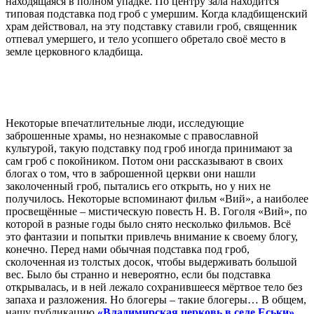
находящаяся в полном упадке. По центру зала находится
типовая подставка под гроб с умершим. Когда кладбищенский
храм действовал, на эту подставку ставили гроб, священник
отпевал умершего, и тело усопшего обретало своё место в
земле церковного кладбища.
Некоторые впечатлительные люди, исследующие
заброшенные храмы, но незнакомые с православной
культурой, такую подставку под гроб иногда принимают за
сам гроб с покойником. Потом они рассказывают в своих
блогах о том, что в заброшенной церкви они нашли
заколоченный гроб, пытались его открыть, но у них не
получилось. Некоторые вспоминают фильм «Вий», а наиболее
просвещённые – мистическую повесть Н. В. Гоголя «Вий», по
которой в разные годы было снято несколько фильмов. Всё
это фантазии и попытки привлечь внимание к своему блогу,
конечно. Перед нами обычная подставка под гроб,
сколоченная из толстых досок, чтобы выдерживать большой
вес. Было бы странно и невероятно, если бы подставка
открывалась, и в ней лежало сохранившееся мёртвое тело без
запаха и разложения. Но блогеры – такие блогеры… В общем,
нашу публикацию
«Владимирская церковь в селе Еськи»