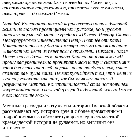
тверского архиепископа был переведен во Ржев, но, по
воспоминаниям современников, провожали его всем селом,
некоторые — до самого Ржева.
Матфей Константиновский играл важную роль в духовной
жизни не только провинциальных приходов, но и русской
интеллектуальной элиты середины XIX века. Ректор Санкт-
Петербургского университета Петр Плетнёв отправил
Константиновскому два экземпляра только что вышедших
«Выбранных мест из переписки с друзьями» Николая Гоголя.
После этого Гоголь сам написал Константиновскому: «Я
прошу вас убедительно прочитать мою книгу и сказать мне
хотя два словечка о ней, первые, какие придутся вам, какие
скажет вам душа ваша. Не затрудняйтесь тем, что меня не
знаете; говорите мне так, как бы меня век знали». В
результате Матфей Константиновский стал постоянным
корреспондентом и важной фигурой в духовной жизни Гоголя
в его последние годы».
Местные краеведы и энтузиасты истории Тверской области
рассказывают эту историю ярче и с более драматичными
подробностями. За абсолютную достоверность местной
краеведческой истории не ручаемся, но выглядит она
интересно: