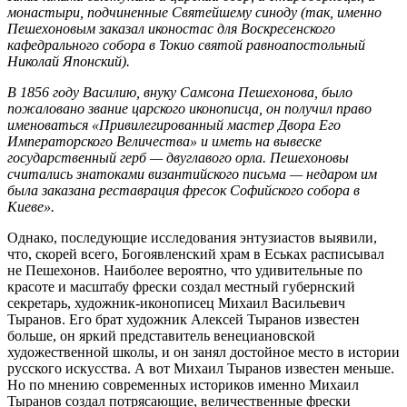
монастыри, подчиненные Святейшему синоду (так, именно
Пешехоновым заказал иконостас для Воскресенского
кафедрального собора в Токио святой равноапостольный
Николай Японский).
В 1856 году Василию, внуку Самсона Пешехонова, было
пожаловано звание царского иконописца, он получил право
именоваться «Привилегированный мастер Двора Его
Императорского Величества» и иметь на вывеске
государственный герб — двуглавого орла. Пешехоновы
считались знатоками византийского письма — недаром им
была заказана реставрация фресок Софийского собора в
Киеве».
Однако, последующие исследования энтузиастов выявили,
что, скорей всего, Богоявленский храм в Еськах расписывал
не Пешехонов. Наиболее вероятно, что удивительные по
красоте и масштабу фрески создал местный губернский
секретарь, художник-иконописец Михаил Васильевич
Тыранов. Его брат художник Алексей Тыранов известен
больше, он яркий представитель венециановской
художественной школы, и он занял достойное место в истории
русского искусства. А вот Михаил Тыранов известен меньше.
Но по мнению современных историков именно Михаил
Тыранов создал потрясающие, величественные фрески