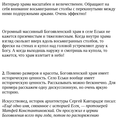
Интерьер храма масштабен и величественен. Обращают на
себя внимание восьмигранные столбы с перекинутыми между
ними подпружными арками. Очень эффектно!
Огромный массивный Богоявленский храм в селе Еськи не
кажется приземистым и тяжеловесным. Когда внутри храма
взгляд скользит вверх вдоль восьмигранных столбов, то
фрески на стенах и купол над головой устремляют душу к
Богу. А когда выходишь наружу и смотришь на купола, то
кажется, что храм взлетает в небо!
2.
Помимо размеров и красоты, Богоявленский храм имеет
историческую ценность. Село Еськи вообще имеет
историческую ценность. Рассказывать можно бесконечно. Для
примера расскажем одну дискуссионную, но очень яркую
историю.
Искусствовед, историк архитектуры Сергей Кавтарадзе писал:
«Ещё одно имя, связанное с историей Есек, — протоиерей
Матфей Константиновский. Он прослужил в церкви
Богоявления всего три года, потом по распоряжению