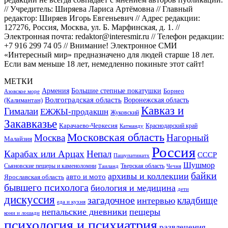
// Учредитель: Ширяева Лариса Артёмовна // Главный
редактор: Ширяев Игорь Евгеньевич // Адрес редакции:
127276, Россия, Москва, ул. Б. Марфинская, д. 1. //
Электронная почта: redaktor@interesmir.ru // Телефон редакции:
+7 916 299 74 05 // Внимание! Электронное СМИ
«Интересный мир» предназначено для людей старше 18 лет.
Если вам меньше 18 лет, немедленно покиньте этот сайт!
МЕТКИ
Большие степные покатушки
Армения
Борнео
Азовское море
Волгоградская область
Воронежская область
(Калимантан)
Кавказ и
Гималаи
ЕЖЖЫ-продакшн
Жуковский
Закавказье
Карачаево-Черкесия
Катманду
Краснодарский край
Московская область
Москва
Нагорный
Малайзия
Россия
Карабах или Арцах
Непал
СССР
Пашупатинатх
Шушмор
Сьяновские пещеры и каменоломни
Тверская область
Таиланд
Чечня
байки
архивы и коллекции
авто и мото
Ярославская область
бывшего психолога
биология и медицина
дети
дискуссия
загадочное
кладбище
интервью
еда и кухня
непальские дневники
пещеры
кони и лошади
психология и психиатрия
развлечения