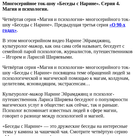
Многосерийное ток-шоу «Беседы с Нарине». Серия 4.
Магия и психология.
Четвёртая серия «Магия и психология» многосерийного ток-
шоу «Беседы с Нарине». Предыдущая третья серия
«О 90-х
годах»
.
В этом многосерийном видео Нарине Эйрамджянц,
культуролог-мажор, как она сама себя называет, беседует с
семейной парой психологов, журналистов, путешественников
– Игорем и Ларисой Ширяевыми.
Четвёртая серия «Магия и психология» многосерийного ток-
шоу «Беседы с Нарине» посвящена теме обращений людей за
психологической и магической помощью к магам, колдунам,
целителям, ясновидящим, экстрасенсам…
Культуролог-мажор Нарине Эйрамджянц и психолог-
путешественник Лариса Ширяева беседуют о популярности
магических услуг в обществе: как сейчас, так и раньше.
Психолог вспоминает известных людей в сфере магии,
говорит о разнице между психологией и магией.
«Беседы с Нарине» — это дружеские беседы на интересные
темы у камина за чашечкой чая. Смотрите четвёртую серию