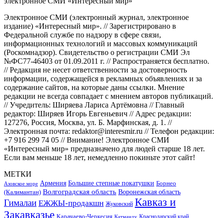
Электронное СМИ (электронный журнал, электронное
издание) «Интересный мир». // Зарегистрировано в
Федеральной службе по надзору в сфере связи,
информационных технологий и массовых коммуникаций
(Роскомнадзор). Свидетельство о регистрации СМИ Эл
№ФС77-46403 от 01.09.2011 г. // Распространяется бесплатно.
// Редакция не несет ответственности за достоверность
информации, содержащейся в рекламных объявлениях и за
содержание сайтов, на которые даны ссылки. Мнение
редакции не всегда совпадает с мнением авторов публикаций.
// Учредитель: Ширяева Лариса Артёмовна // Главный
редактор: Ширяев Игорь Евгеньевич // Адрес редакции:
127276, Россия, Москва, ул. Б. Марфинская, д. 1. //
Электронная почта: redaktor@interesmir.ru // Телефон редакции:
+7 916 299 74 05 // Внимание! Электронное СМИ
«Интересный мир» предназначено для людей старше 18 лет.
Если вам меньше 18 лет, немедленно покиньте этот сайт!
МЕТКИ
Большие степные покатушки
Армения
Борнео
Азовское море
Волгоградская область
Воронежская область
(Калимантан)
Кавказ и
Гималаи
ЕЖЖЫ-продакшн
Жуковский
Закавказье
Карачаево-Черкесия
Катманду
Краснодарский край