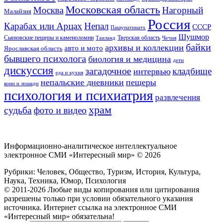
Московская область
Москва
Нагорный
Малайзия
Россия
Карабах или Арцах
Непал
СССР
Пашупатинатх
Шушмор
Сьяновские пещеры и каменоломни
Тверская область
Таиланд
Чечня
байки
архивы и коллекции
авто и мото
Ярославская область
бывшего психолога
биология и медицина
дети
дискуссия
загадочное
кладбище
интервью
еда и кухня
непальские дневники
пещеры
кони и лошади
психология и психиатрия
развлечения
храм
судьба
фото и видео
Информационно-аналитическое интеллектуальное
электронное СМИ «Интересный мир» ©
2026
Рубрики: Человек, Общество, Туризм, История, Культура,
Наука, Техника, Юмор, Психология
© 2011-2026 Любые виды копирования или цитирования
разрешены только при условии обязательного указания
источника. Интернет ссылка на электронное СМИ
«Интересный мир» обязательна!