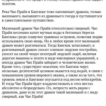
золотом.
Река Чао Прайя в Бангкоке тоже напоминает дракона, только
маленького, выпавшего из драконьего гнезда и пустившегося
в самостоятельное путешествие.
Маленький дракон Чао Прайя относительно смирный. Чао
Прайя неспешно катит мутные воды в бетонных берегах
Бангкока среди плавучих травяных островов, позволяя людям
использовать свою мощь. Но в любое время этот маленький
дракон может разгневаться. Тогда Бангкок затапливает, и
разгневанный дракон сносит хлипкие людские постройки,
уносит на своей чешуе нехитрый людской скарб, включая
дорогие машины и золото в виде ювелирных украшений, а
иногда дракон Чао Прайя забирает и человеческие жизни.
Кроме того, существуют опасения, что Бангкок через
несколько десятилетий целиком окажется под водой, в связи с
повышением уровня мирового океана, а также из-за того, что
уровень земли в Бангкоке опускается под весом небоскребов.
И тогда Чао Прайя будет владычествовать в этих местах
абсолютно и безраздельно. Ох, непросто жить рядом с
драконом, даже если этот дракон такой маленький и с виду
смирный, как Чао Прайя!