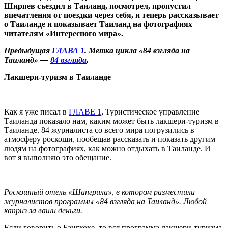
Ширяев съездил в Таиланд, посмотрел, пропустил
впечатления от поездки через себя, и теперь рассказывает
о Таиланде и показывает Таиланд на фотографиях
читателям «Интересного мира».
Предыдущая
ГЛАВА 1
. Метка цикла «84 взгляда на
Таиланд» —
84 взгляда
.
Лакшери-туризм в Таиланде
Как я уже писал в
ГЛАВЕ 1
, Туристическое управление
Таиланда показало нам, каким может быть лакшери-туризм в
Таиланде. 84 журналиста со всего мира погрузились в
атмосферу роскоши, пообещав рассказать и показать другим
людям на фотографиях, как можно отдыхать в Таиланде. И
вот я выполняю это обещание.
Роскошный отель «Шангрила», в котором разместили
журналистов программы «84 взгляда на Таиланд». Любой
каприз за ваши деньги.
Если говорить о Бангкоке, то вся программа лакшери-туризма,