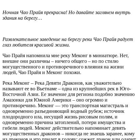
Ночная Чао Прайя прекрасна! Но давайте заглянем внутрь
здания на берегу…
Развлекательное заведение на берегу реки Чао Прайя радует
глаз любителя красивой жизни.
Чао Прайя напомнила мне реку Меконг в миниатюре. Нет,
внешне они различны – ничего общего – но по стилю
могущественного и противоречивого влияния на жизни
людей, Чао Прайя и Меконг похожи.
Река Меконг – Река Девяти Драконов, как уважительно
называют ее во Вьетнаме – одна из крупнейших рек в Юго-
Восточной Азии. Ее значение для региона подобно значению
Амазонки для Южной Америки – оно огромно и
противоречиво. Меконг — это транспортная магистраль и
одновременно разъединяющий водный рубеж; источник
плодородного ила, несущий жизнь рисовым полям, и
одновременно причина затоплений, потери имущества и
гибели людей. Меконг действительно напоминает девять
могущественных драконов – никогда не знаешь заранее, кому
из драконов и что придет в голову: сожжет дракон или одарит