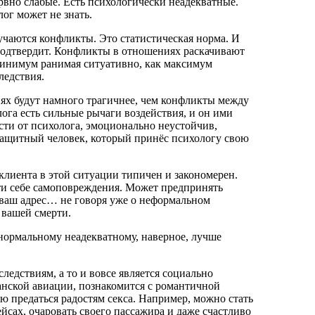
рвно слабые. Есть психологически неадекватные.
ог может не знать.
чаются конфликты. Это статистическая норма. И
подтвердит. Конфликты в отношениях раскачивают
 минимум ранимая ситуативно, как максимум
ледствия.
х будут намного трагичнее, чем конфликты между
га есть сильные рычаги воздействия, и он ими
ости от психолога, эмоционально неустойчив,
ззащитный человек, который принёс психологу свою
клиента в этой ситуации типичен и закономерен.
ти себе самоповреждения. Может предпринять
в ваш адрес… не говоря уже о неформальном
 вашей смерти.
енормальному неадекватному, наверное, лучше
следствиям, а то и вовсе является социально
нской авиации, познакомится с романтичной
ю предаться радостям секса. Например, можно стать
йсах, очаровать своего пассажира и даже счастливо