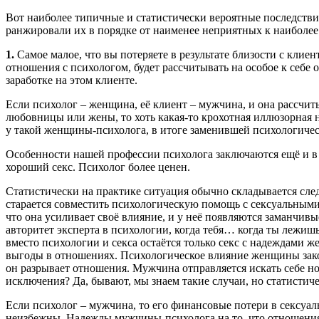
Вот наиболее типичные и статистически вероятные последств
ранжировали их в порядке от наименее неприятных к наиболе
1.
Самое малое, что вы потеряете в результате близости с клие
отношения с психологом, будет рассчитывать на особое к себе 
заработке на этом клиенте.
Если психолог – женщина, её клиент – мужчина, и она рассчит
любовницы или жены, то хоть какая-то крохотная иллюзорная 
у такой женщины-психолога, в итоге заменившей психологичес
Особенности нашей профессии психолога заключаются ещё и в 
хороший секс. Психолог более ценен.
Статистически на практике ситуация обычно складывается сл
старается совместить психологическую помощь с сексуальным
что она усиливает своё влияние, и у неё появляются заманчив
авторитет эксперта в психологии, когда тебя… когда ты лежи
вместо психологии и секса остаётся только секс с надеждами 
выгоды в отношениях. Психологическое влияние женщины зако
он разрывает отношения. Мужчина отправляется искать себе н
исключения? Да, бывают, мы знаем такие случаи, но статистиче
Если психолог – мужчина, то его финансовые потери в сексуа
неизбежны. Надежды мужчины-психолога на то, что отношения