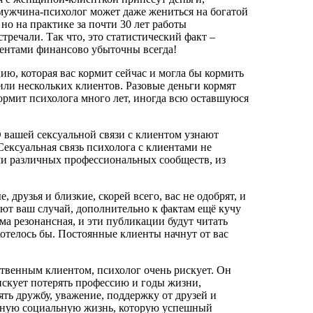
 мужчина-психолог может даже жениться на богатой
о на практике за почти 30 лет работы
речали. Так что, это статистический факт –
ентами финансово убыточны всегда!
ю, которая вас кормит сейчас и могла бы кормить
 или нескольких клиентов. Разовые деньги кормят
ормит психолога много лет, иногда всю оставшуюся
О вашей сексуальной связи с клиентом узнают
ексуальная связь психолога с клиентами не
ми различных профессиональных сообществ, из
 друзья и близкие, скорей всего, вас не одобрят, и
ют ваш случай, дополнительно к фактам ещё кучу
а резонансная, и эти публикации будут читать
хотелось бы. Постоянные клиенты начнут от вас
твенным клиентом, психолог очень рискует. Он
Рискует потерять профессию и годы жизни,
ять дружбу, уважение, поддержку от друзей и
ртную социальную жизнь, которую успешный