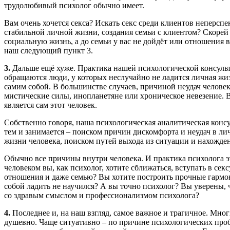
трудолюбивый психолог обычно имеет.
Вам очень хочется секса? Искать секс среди клиентов неперспе
стабильной личной жизни, создания семьи с клиентом? Скорей
социальную жизнь, а до семьи у вас не дойдёт или отношения в
наш следующий пункт 3.
3.
Дальше ещё хуже. Практика нашей психологической консульта
обращаются люди, у которых неслучайно не ладится личная жи
самим собой. В большинстве случаев, причиной неудач человек
мистические силы, инопланетяне или хроническое невезение. 
является сам этот человек.
Собственно говоря, наша психологическая аналитическая конс
тем и занимается – поиском причин дискомфорта и неудач в л
жизни человека, поиском путей выхода из ситуации и нахожде
Обычно все причины внутри человека. И практика психолога э
человеком вы, как психолог, хотите сближаться, вступать в се
отношения и даже семью? Вы хотите построить прочные гармо
собой ладить не научился? А вы точно психолог? Вы уверены, ч
со здравым смыслом и профессионализмом психолога?
4.
Последнее и, на наш взгляд, самое важное и трагичное. Мн
душевно. Чаще ситуативно – по причине психологических проб