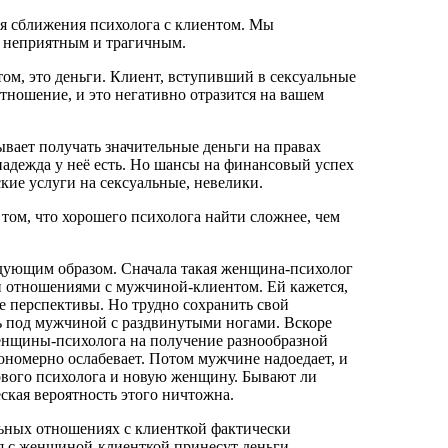
ия сближения психолога с клиентом. Мы
е неприятным и трагичным.
нтом, это деньги. Клиент, вступивший в сексуальные
отношение, и это негативно отразится на вашем
ывает получать значительные деньги на правах
надежда у неё есть. Но шансы на финансовый успех
кие услуги на сексуальные, невелики.
том, что хорошего психолога найти сложнее, чем
едующим образом. Сначала такая женщина-психолог
и отношениями с мужчиной-клиентом. Ей кажется,
ые перспективы. Но трудно сохранить свой
шь под мужчиной с раздвинутыми ногами. Вскоре
женщины-психолога на получение разнообразной
номерно ослабевает. Потом мужчине надоедает, и
ового психолога и новую женщину. Бывают ли
ская вероятность этого ничтожна.
льных отношениях с клиенткой фактически
 с женщиной-клиенткой принесут деньги,