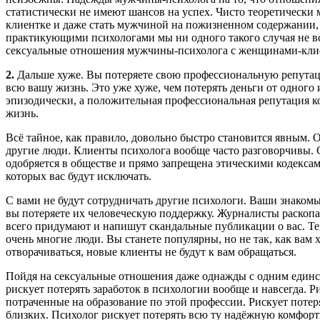
статистически не имеют шансов на успех. Чисто теоретически
клиентке и даже стать мужчиной на пожизненном содержании, н
практикующими психологами мы ни одного такого случая не вст
сексуальные отношения мужчины-психолога с женщинами-кли
2.
Дальше хуже. Вы потеряете свою профессиональную репутаци
всю вашу жизнь. Это уже хуже, чем потерять деньги от одного
эпизодически, а положительная профессиональная репутация к
жизнь.
Всё тайное, как правило, довольно быстро становится явным. 
другие люди. Клиенты психолога вообще часто разговорчивы. С
одобряется в обществе и прямо запрещена этическими кодекса
которых вас будут исключать.
С вами не будут сотрудничать другие психологи. Ваши знакомые,
вы потеряете их человеческую поддержку. Журналисты раскопа
всего придумают и напишут скандальные публикации о вас. Тем
очень многие люди. Вы станете популярны, но не так, как вам 
отворачиваться, новые клиенты не будут к вам обращаться.
Пойдя на сексуальные отношения даже однажды с одним единс
рискует потерять заработок в психологии вообще и навсегда. 
потраченные на образование по этой профессии. Рискует потер
близких. Психолог рискует потерять всю ту надёжную комфо