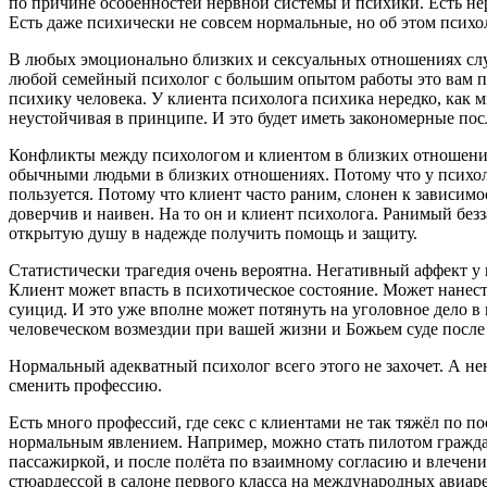
по причине особенностей нервной системы и психики. Есть не
Есть даже психически не совсем нормальные, но об этом психол
В любых эмоционально близких и сексуальных отношениях слу
любой семейный психолог с большим опытом работы это вам 
психику человека. У клиента психолога психика нередко, как
неустойчивая в принципе. И это будет иметь закономерные пос
Конфликты между психологом и клиентом в близких отношения
обычными людьми в близких отношениях. Потому что у психоло
пользуется. Потому что клиент часто раним, слонен к зависим
доверчив и наивен. На то он и клиент психолога. Ранимый бе
открытую душу в надежде получить помощь и защиту.
Статистически трагедия очень вероятна. Негативный аффект у 
Клиент может впасть в психотическое состояние. Может нанес
суицид. И это уже вполне может потянуть на уголовное дело 
человеческом возмездии при вашей жизни и Божьем суде после
Нормальный адекватный психолог всего этого не захочет. А н
сменить профессию.
Есть много профессий, где секс с клиентами не так тяжёл по по
нормальным явлением. Например, можно стать пилотом гражда
пассажиркой, и после полёта по взаимному согласию и влечени
стюардессой в салоне первого класса на международных авиаре