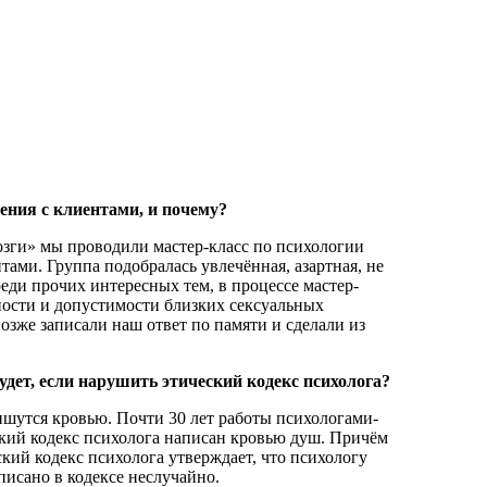
ения с клиентами, и почему?
зги» мы проводили мастер-класс по психологии
ами. Группа подобралась увлечённая, азартная, не
реди прочих интересных тем, в процессе мастер-
ности и допустимости близких сексуальных
озже записали наш ответ по памяти и сделали из
удет, если нарушить этический кодекс психолога?
ишутся кровью. Почти 30 лет работы психологами-
ский кодекс психолога написан кровью душ. Причём
ский кодекс психолога утверждает, что психологу
писано в кодексе неслучайно.