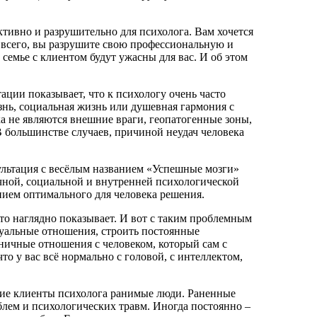
ктивно и разрушительно для психолога. Вам хочется
 всего, вы разрушите свою профессиональную и
 семье с клиентом будут ужасны для вас. И об этом
ции показывает, что к психологу очень часто
знь, социальная жизнь или душевная гармония с
а не являются внешние враги, геопатогенные зоны,
В большинстве случаев, причиной неудач человека
ультация с весёлым названием «Успешные мозги»
ичной, социальной и внутренней психологической
нием оптимального для человека решения.
то наглядно показывает. И вот с таким проблемным
ксуальные отношения, строить постоянные
ничные отношения с человеком, который сам с
то у вас всё нормально с головой, с интеллектом,
огие клиенты психолога ранимые люди. Раненные
лем и психологических травм. Иногда постоянно –