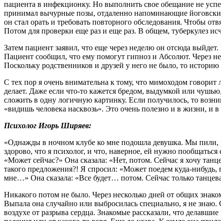
пациента в инфекционку. Но выполнить свое обещание не успе
принимал вычурные позы, отдаленно напоминающие йоговские
он стал орать и требовать повторного обследования. Чтобы отвя
Потом для проверки еще раз и еще раз. В общем, туберкулез исч
Затем пациент заявил, что еще через неделю он отсюда выйдет.
Пациент сообщил, что ему помогут гипноз и Абсолют. Через н
Поскольку родственников и друзей у него не было, то историю
С тех пор я очень внимательна к тому, что мимоходом говорит
делает. Даже если что-то кажется бредом, выдумкой или чушью,
сложить в одну логичную картинку. Если получилось, то возни
«видишь человека насквозь». Это очень полезно и в жизни, и в
Психолог Игорь Ширяев:
«Однажды в ночном клубе ко мне подошла девушка. Мы пили, ра
здорово, что я психолог, и что, наверное, ей нужно пообщатьс
«Может сейчас?» Она сказала: «Нет, потом. Сейчас я хочу танц
такого предложения?! Я спросил: «Может поедем куда-нибудь, 
мне…» Она сказала: «Все будет… потом. Сейчас только танцева
Никакого потом не было. Через несколько дней от общих знаком
Выпала она случайно или выбросилась специально, я не знаю. 
воздухе от разрыва сердца. Знакомые рассказали, что делавшие