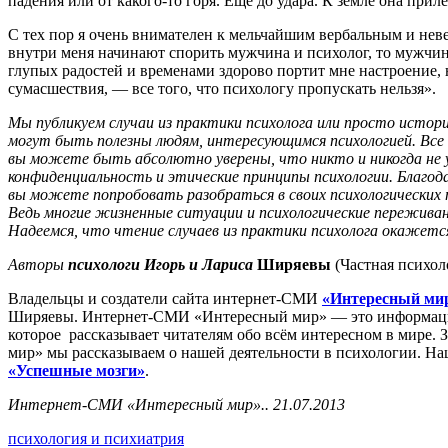
падения или от какого-то горя. Еще до удара. К земле она прил
С тех пор я очень внимателен к мельчайшим вербальным и нев
внутри меня начинают спорить мужчина и психолог, то мужчин
глупых радостей и временами здорово портит мне настроение, н
сумасшествия, — все того, что психологу пропускать нельзя».
Мы публикуем случаи из практики психолога или просто истори
могут быть полезны людям, интересующимся психологией. Все
вы можете быть абсолютно уверены, что никто и никогда не у
конфиденциальность и этические принципы психологии. Благода
вы можете попробовать разобраться в своих психологических 
Ведь многие жизненные ситуации и психологические переживан
Надеемся, что чтение случаев из практики психолога окажется
Авторы
психологи Игорь и Лариса
Ширяевы
(Частная психол
Владельцы и создатели сайта интернет-СМИ
«Интересный ми
Ширяевы. Интернет-СМИ «Интересный мир» — это информацио
которое рассказывает читателям обо всём интересном в мире. 
мир» мы рассказываем о нашей деятельности в психологии. Н
«Успешные мозги»
.
Интернет-СМИ «Интересный мир».. 21.07.2013
психология и психиатрия