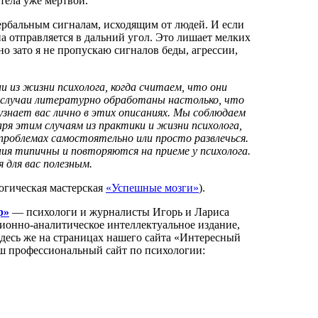
етела уже мертвой.
ербальным сигналам, исходящим от людей. И если
а отправляется в дальний угол. Это лишает мелких
о зато я не пропускаю сигналов беды, агрессии,
и из жизни психолога, когда считаем, что они
 случаи литературно обработаны настолько, что
знает вас лично в этих описаниях. Мы соблюдаем
ря этим случаям из практики и жизни психолога,
проблемах самостоятельно или просто развлечься.
ия типичны и повторяются на приеме у психолога.
 для вас полезным.
огическая мастерская
«Успешные мозги»
).
р»
— психологи и журналисты Игорь и Лариса
нно-аналитическое интеллектуальное издание,
Здесь же на страницах нашего сайта «Интересный
аш профессиональный сайт по психологии: