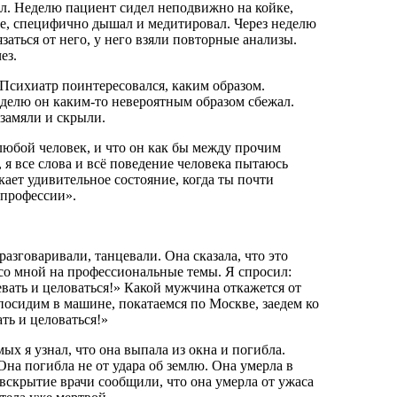
л. Неделю пациент сидел неподвижно на койке,
, специфично дышал и медитировал. Через неделю
заться от него, у него взяли повторные анализы.
ез.
 Психиатр поинтересовался, каким образом.
еделю он каким-то невероятным образом сбежал.
 замяли и скрыли.
 любой человек, и что он как бы между прочим
 я все слова и всё поведение человека пытаюсь
кает удивительное состояние, когда ты почти
 профессии».
зговаривали, танцевали. Она сказала, что это
я со мной на профессиональные темы. Я спросил:
евать и целоваться!» Какой мужчина откажется от
посидим в машине, покатаемся по Москве, заедем ко
ть и целоваться!»
ых я узнал, что она выпала из окна и погибла.
Она погибла не от удара об землю. Она умерла в
 вскрытие врачи сообщили, что она умерла от ужаса