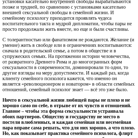
установки касательно внутренней свободы вырабатываются
позже и трудней, по сравнению с установками касательно
внешней сексуальной свободы в семейной жизни. И
семейному психологу приходится проявлять чудеса
воспитательного такта и мудрой дипломатии, чтобы пары не
просто продолжали жить вместе, но еще и были счастливы.
С толерантностью или фанатизмом не рождаются. Желание (и
умение) жить в свободе или в ограничениях воспитываются:
сначала в родительской семье, а потом в обществе и в
супружеских семьях. На протяжении истории человечества,
от развратного Древнего Рима и до многогранных форм
сексуальности в современности, доминировали то одни, то
другие взгляды на меру допустимости. И каждый раз, когда
клиенту семейного психолога кажется, что именно он
является «революционером и новатором» в области семейных
отношений, семейный психолог знает — всё это уже было.
Ничто в сексуальной жизни любящей пары не плохо и не
хорошо само по себе, в отрыве от их чувств и отношений.
Главное – чтобы эта форма сексуальности устраивала
обоих партнеров. Обществу и государству не место в
постели влюбленных, и каждая семейная или несемейная
пара вправе сама решать, что для них хорошо, а что плохо.
Но, как показывает практика семейного психолога, флирт