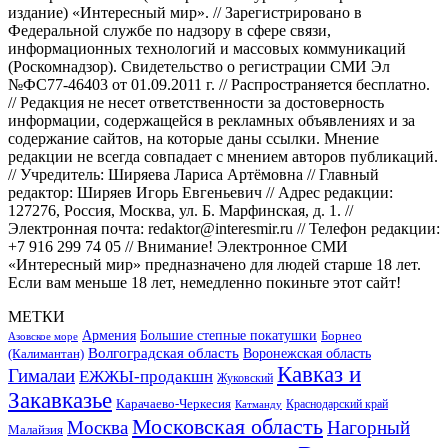
издание) «Интересный мир». // Зарегистрировано в
Федеральной службе по надзору в сфере связи,
информационных технологий и массовых коммуникаций
(Роскомнадзор). Свидетельство о регистрации СМИ Эл
№ФС77-46403 от 01.09.2011 г. // Распространяется бесплатно.
// Редакция не несет ответственности за достоверность
информации, содержащейся в рекламных объявлениях и за
содержание сайтов, на которые даны ссылки. Мнение
редакции не всегда совпадает с мнением авторов публикаций.
// Учредитель: Ширяева Лариса Артёмовна // Главный
редактор: Ширяев Игорь Евгеньевич // Адрес редакции:
127276, Россия, Москва, ул. Б. Марфинская, д. 1. //
Электронная почта: redaktor@interesmir.ru // Телефон редакции:
+7 916 299 74 05 // Внимание! Электронное СМИ
«Интересный мир» предназначено для людей старше 18 лет.
Если вам меньше 18 лет, немедленно покиньте этот сайт!
МЕТКИ
Большие степные покатушки
Армения
Борнео
Азовское море
Волгоградская область
Воронежская область
(Калимантан)
Кавказ и
Гималаи
ЕЖЖЫ-продакшн
Жуковский
Закавказье
Карачаево-Черкесия
Катманду
Краснодарский край
Московская область
Москва
Нагорный
Малайзия