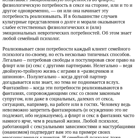
физиологическую потребность в сексе на стороне, или и то и
другое одновременно, — он или она начинает эту
потребность реализовывать. И в большинстве случаев
культурные представления о долге и морали оказываются
слабее естественных физиологических и (или)
эмоциональных невротических потребностей. Об этом знает
любой семейный психолог.
Реализовывает свои потребности каждый клиент семейного
психолога по-своему, но есть несколько типичных способов.
Легально – потребовав свободы и постулировав свое право на
флирт или (и) секс с другими партнерами. Нелегально – ведя
двойную-тройную жизнь с играми в «разведчиков и
шпионов». Полулегально – когда другой партнер
догадывается или знает, но тема не поднимается вслух.
Фантазийно – когда эти потребности реализовываются в
фантазиях, сопровождающими секс со своим законным
супругом, или даже в социальных, далеких от секса,
ситуациях, например, на работе или в гостях. Человеку ведь
невозможно запретить фантазировать (и осуждению это не
подлежит, ибо недоказуемо), а флирт и секс в фантазиях часто
намного ярче, чем в реальной жизни. Любой психолог,
работающий с сексуальными зависимостями и мастурбациями
(онанизмом) подтвердит вам это на примере своих
многочисленных клиентов. И семейный психолог тоже.