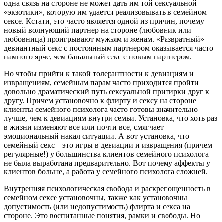
одна связь на стороне не может дать им той сексуальной
«экзотики», которую им удается реализовывать в семейном
сексе. Кстати, это часто является одной из причин, почему
новый волнующий партнер на стороне (любовник или
любовница) проигрывают мужьям и женам. «Развратный»
девиантный секс с постоянным партнером оказывается часто
намного ярче, чем банальный секс с новым партнером.
Но чтобы прийти к такой толерантности к девиациям и
извращениям, семейным парам часто приходится пройти
довольно драматический путь сексуальной притирки друг к
другу. Причем установочно к флирту и сексу на стороне
клиенты семейного психолога часто готовы значительно
лучше, чем к девиациям внутри семьи. Установка, что хоть раз
в жизни изменяют все или почти все, смягчает
эмоциональный накал ситуации. А вот установка, что
семейный секс – это игры в девиации и извращения (причем
регулярные!) у большинства клиентов семейного психолога
не была выработана предварительно. Вот почему аффекты у
клиентов больше, а работа у семейного психолога сложней.
Внутренняя психологическая свобода и раскрепощенность в
семейном сексе установочны, также как установочны
допустимость (или недопустимость) флирта и секса на
стороне. Это воспитанные понятия, рамки и свободы. Но