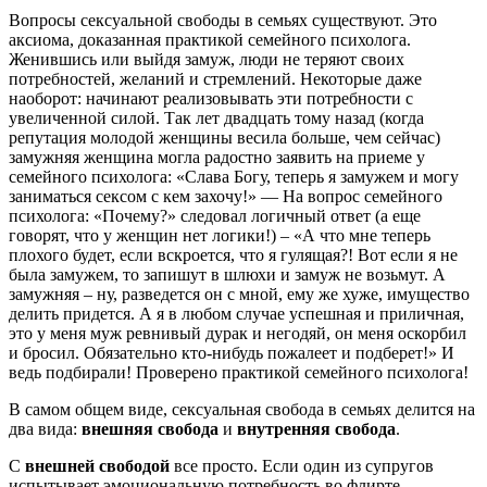
Вопросы сексуальной свободы в семьях существуют. Это
аксиома, доказанная практикой семейного психолога.
Женившись или выйдя замуж, люди не теряют своих
потребностей, желаний и стремлений. Некоторые даже
наоборот: начинают реализовывать эти потребности с
увеличенной силой. Так лет двадцать тому назад (когда
репутация молодой женщины весила больше, чем сейчас)
замужняя женщина могла радостно заявить на приеме у
семейного психолога: «Слава Богу, теперь я замужем и могу
заниматься сексом с кем захочу!» — На вопрос семейного
психолога: «Почему?» следовал логичный ответ (а еще
говорят, что у женщин нет логики!) – «А что мне теперь
плохого будет, если вскроется, что я гулящая?! Вот если я не
была замужем, то запишут в шлюхи и замуж не возьмут. А
замужняя – ну, разведется он с мной, ему же хуже, имущество
делить придется. А я в любом случае успешная и приличная,
это у меня муж ревнивый дурак и негодяй, он меня оскорбил
и бросил. Обязательно кто-нибудь пожалеет и подберет!» И
ведь подбирали! Проверено практикой семейного психолога!
В самом общем виде, сексуальная свобода в семьях делится на
два вида:
внешняя свобода
и
внутренняя свобода
.
С
внешней свободой
все просто. Если один из супругов
испытывает эмоциональную потребность во флирте,