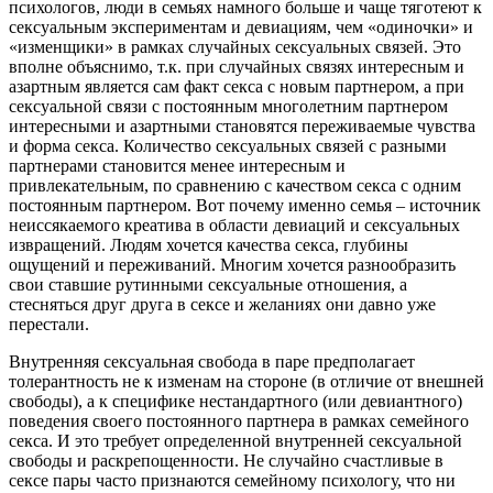
психологов, люди в семьях намного больше и чаще тяготеют к
сексуальным экспериментам и девиациям, чем «одиночки» и
«изменщики» в рамках случайных сексуальных связей. Это
вполне объяснимо, т.к. при случайных связях интересным и
азартным является сам факт секса с новым партнером, а при
сексуальной связи с постоянным многолетним партнером
интересными и азартными становятся переживаемые чувства
и форма секса. Количество сексуальных связей с разными
партнерами становится менее интересным и
привлекательным, по сравнению с качеством секса с одним
постоянным партнером. Вот почему именно семья – источник
неиссякаемого креатива в области девиаций и сексуальных
извращений. Людям хочется качества секса, глубины
ощущений и переживаний. Многим хочется разнообразить
свои ставшие рутинными сексуальные отношения, а
стесняться друг друга в сексе и желаниях они давно уже
перестали.
Внутренняя сексуальная свобода в паре предполагает
толерантность не к изменам на стороне (в отличие от внешней
свободы), а к специфике нестандартного (или девиантного)
поведения своего постоянного партнера в рамках семейного
секса. И это требует определенной внутренней сексуальной
свободы и раскрепощенности. Не случайно счастливые в
сексе пары часто признаются семейному психологу, что ни