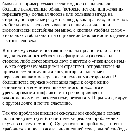
бывают, например сумасшествие одного из партнеров,
большие накопленные обиды (которые нет сил или желания
перешагнуть), большая любовь или большая выгода на
стороне, но взрослые разумные люди, как правило, понимают:
стабильность – это очень важно в нашем социально и
экономически нестабильном мире, а крепкая удобная семья –
это основа стабильности и социальной безопасности отдельно
взятого человека.
Вот почему семьи и постоянные пары предпочитают либо
подавить свои потребности во флирте или (и) сексе на
стороне, либо договориться друг с другом о «правилах игры».
Те, кто обуреваем эмоциями и страстями, отправляются на
прием к семейному психологу, который выступает
переговорщиком между конфликтующими сторонами. В
большинстве случаев мотивация пары к сохранению
отношений и компетенция семейного психолога в
урегулировании конфликта интересов приводят к
закономерному положительному результату. Пары живут друг
с другом долго и почти счастливо.
Так что проблемы внешней сексуальной свободы в семьях
почти не существует (статистически реально проблемных
случаев совсем немного). Существует не проблема, а почти
«рабочие» вопросы касательно внешней сексуальной свободы