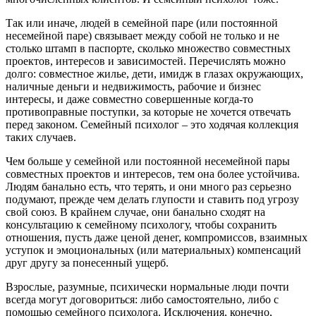
Так или иначе, людей в семейной паре (или постоянной
несемейной паре) связывает между собой не только и не
столько штамп в паспорте, сколько множество совместных
проектов, интересов и зависимостей. Перечислять можно
долго: совместное жилье, дети, имидж в глазах окружающих,
наличные деньги и недвижимость, рабочие и бизнес
интересы, и даже совместно совершенные когда-то
противоправные поступки, за которые не хочется отвечать
перед законом. Семейный психолог – это ходячая коллекция
таких случаев.
Чем больше у семейной или постоянной несемейной пары
совместных проектов и интересов, тем она более устойчива.
Людям банально есть, что терять, и они много раз серьезно
подумают, прежде чем делать глупости и ставить под угрозу
свой союз. В крайнем случае, они банально сходят на
консультацию к семейному психологу, чтобы сохранить
отношения, пусть даже ценой денег, компромиссов, взаимных
уступок и эмоциональных (или материальных) компенсаций
друг другу за понесенный ущерб.
Взрослые, разумные, психически нормальные люди почти
всегда могут договориться: либо самостоятельно, либо с
помощью семейного психолога. Исключения, конечно,