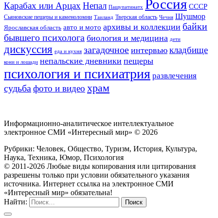
Россия
Карабах или Арцах
Непал
СССР
Пашупатинатх
Шушмор
Сьяновские пещеры и каменоломни
Тверская область
Таиланд
Чечня
байки
архивы и коллекции
авто и мото
Ярославская область
бывшего психолога
биология и медицина
дети
дискуссия
загадочное
кладбище
интервью
еда и кухня
непальские дневники
пещеры
кони и лошади
психология и психиатрия
развлечения
храм
судьба
фото и видео
Информационно-аналитическое интеллектуальное
электронное СМИ «Интересный мир» ©
2026
Рубрики: Человек, Общество, Туризм, История, Культура,
Наука, Техника, Юмор, Психология
© 2011-2026 Любые виды копирования или цитирования
разрешены только при условии обязательного указания
источника. Интернет ссылка на электронное СМИ
«Интересный мир» обязательна!
Найти: