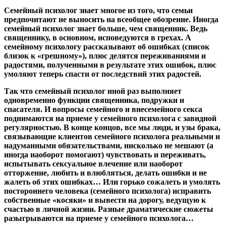
Семейный психолог знает многое из того, что семьи
предпочитают не выносить на всеобщее обозрение. Иногда
семейный психолог знает больше, чем священник. Ведь
священнику, в основном, исповедуются в грехах. А
семейному психологу рассказывают об ошибках (список
близок к «грешному»), плюс делятся переживаниями и
радостями, полученными в результате этих ошибок, плюс
умоляют теперь спасти от последствий этих радостей.
Так что семейный психолог иной раз выполняет
одновременно функции священника, подружки и
спасателя. И вопросы семейного и внесемейного секса
поднимаются на приеме у семейного психолога с завидной
регулярностью. В конце концов, все мы люди, и узы брака,
связывающие клиентов семейного психолога реальными и
надуманными обязательствами, нисколько не мешают (а
иногда наоборот помогают) чувствовать и переживать,
испытывать сексуальное влечение или наоборот
отторжение, любить и влюбляться, делать ошибки и не
жалеть об этих ошибках… Или горько сожалеть и умолять
постороннего человека (семейного психолога) исправить
собственные «косяки» и вывести на дорогу, ведущую к
счастью в личной жизни. Разные драматические сюжеты
разыгрываются на приеме у семейного психолога…