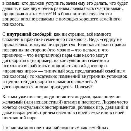
в семьях: кто должен уступить, зачем ему это делать, что будет
дальше, и как двум очень разным людям быть счастливыми,
продолжая жить вместе? И в большинстве случаев эти
вопросы вполне решаемы с помощью хорошего семейного
психолога.
С
внутренней свободой
, как ни странно, всё намного
сложней в практике семейного психолога. Ведь «сердцу не
прикажешь», и «душа не продается». Если касательно правил
поведения на стороне (что можно – что нельзя, и что
прилично – что неприлично) пары еще как-то могут
договориться (например, на консультации семейного
психолога выработать и подписать некий договор о
«правилах игры» — типичный ход, предлагаемый семейным
психологом), то касательно изменений внутренних установок
и ценностей договориться намного сложней. А
договариваться иногда приходится. Почему?
Как мы уже писали, люди остаются людьми, даже получив
желаемый (или ненавистный) штамп в паспорте. Людям часто
хочется сексуальных экспериментов, ролевых игр, девиаций и
даже извращений, причем именно в своей семье или в своей
постоянной паре.
По нашим многолетним наблюдениям как семейных