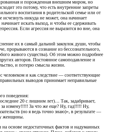
ированная и порожденная внешним миром, но
сходит это потому, что есть внутренние запреты
ильного воспитания в родительской семье или от
е исчезнуть никуда не может, она начинает
, начинает искать выход, и чтобы ее сдерживать
рессия. Если агрессия не выразится во вне, она
нение их в самый дальний закоулок души, чтобы
че, прорываются в сознание из бессознательного,
любого живого существа). Об этом можно подробнее
и других авторов. Постоянное самоподавление и
ьство, и потерю смысла жизни.
с человеком и как следствие — соответствующие
неправильных выводов принимает неправильные
го поведения:
последние 20 с лишним лет)… Так, задабривает,
а измену!!!!! За что же еще? Ну, гад!!!!! Ну,
ательств (но я ведь точно знаю)», в результате —
 у женщины.
 на основе недостаточных фактов и надуманных