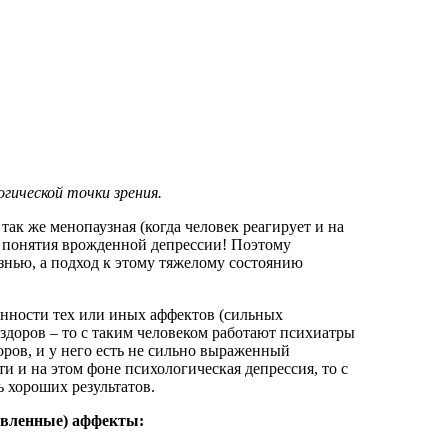
огической точки зрения.
ак же менопаузная (когда человек реагирует и на
т понятия врожденной депрессии! Поэтому
лезнью, а подход к этому тяжелому состоянию
енности тех или иных аффектов (сильных
здоров – то с таким человеком работают психиатры
ров, и у него есть не сильно выраженный
и и на этом фоне психологическая депрессия, то с
ь хороших результатов.
авленные) аффекты: