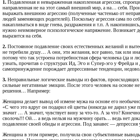
1.
Подавленная и невыраженная накопленная агрессия, спроец
направленная не на этот самый внешний мир, а на… себя. Прои
выражать внешнюю агрессию (полученные частенько от неправ
людей заменяющих родителей). Поскольку агрессия сама по себ
накапливаться в виде гнева, раздражения и т.п. А накопившись
нужно неимоверное психологическое напряжение. Возникает деп
выразится на себя.
2.
Постоянное подавление своих естественных желаний и вытес
не теребили душу… А они, эти желания, все равно, так или ина
потому что так устроена потребностная сфера человека (да и 
узнать, прочитав о структурах Ид, Эго и Супер-эго у Фрейда 
самопринуждение порождает депрессивные тенденции, недовол
3.
Неправильные логические выводы из фактов, происходящих 
сильные негативные эмоции. После этого человек на основе 
решения… Например:
Женщина делает вывод об измене мужа на основе его необычно
«С чего это вдруг он подарил ей цветы (никогда не дарил уже 
значит … А значит, чувствует вину за что-то. А за что? Конечно з
сволочь!!! Ой… а ведь нельзя на мужчину орать… ведь нет доказ
подавление своей обиды и агрессии. Под занавес — депрессия
Женщина в этом примере, получила свои субъективные выводы