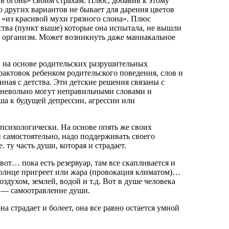
 в огонь» своим страхам. Плюс, добавив к этому
о других вариантов не бывает для дарения цветов
в «из красивой мухи грязного слона». Плюс
ва (пункт выше) которые она испытала, не вышли
ее организм. Может возникнуть даже маниакальное
 на основе родительских разрушительных
рактовок ребенком родительского поведения, слов и
ная с детства. Эти детские решения связаны с
о невольно могут неправильными словами и
а к будущей депрессии, агрессии или
 психологически. На основе опять же своих
 самостоятельно, надо поддерживать своего
 ту часть души, которая и страдает.
-вот… пока есть резервуар, там все скапливается и
 солнце пригреет или жара (провокация климатом)…
воздухом, землей, водой и т.д. Вот в душе человека
 — самоотравление души.
а страдает и болеет, она все равно остается умной