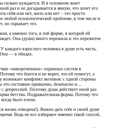
на сильно нуждается. И в основном знает
иной раз и не догадывается в явную, что хочет его
ть себя или нет, жить или нет – это просто
При любой психологической проблеме, в том числе и
т, но скрывает это.
ия, а именно того, в той форме, в которой ей
аждет. Она (душа) много пережила и это пережитое
У каждого взрослого человека в душе есть часть,
 Она — в обидах.
чше «навороченных» охранных систем в
отому что боится и не верит, что ей помогут, а
ому возникает конфликт мотивов: с одной стороны
ны это состояние привычно, безопасно и…
 с депрессией. Поэтому душа действует иной раз
орма бегства. Подражательная форма. Потому что
 когда было плохо.
вся жизнь отведена!). Важно дать себе и своей душе
время. Ведь не все избирают именно такой способ,