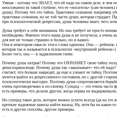
Умная – потому что ЗНАЕТ, что ей надо на самом деле, в чем о
неосознанно (в такой глубине, что ее «носитель» (сам человек) 
душа). Потому что это тайна. Трактовки сознания: например уби
трактовки сознания, но не той части души, которая страдает. 
при психологической депрессии, душа человека знает, чего хоче
Душа требует к себе внимания. Но она требует не просто вниман
необходимо. Именно этого ваша душа и не получила, а очень ж
для нее не только страшно и больно, но и важно.
Она в некотором смысле этого слова одинока. Она — ребенок. (
которая так и называется в психологии «внутренний ребенок»)
Более того, она — в задавленном гневе.
Почему душа хитрая? Потому что ОХРАНЯЕТ свою тайну полу
деньгохранилище. Почему душа так «закапывает» что ей надо? П
считает, что больше навредят, да еще и узнают ее тайну. Поэт
хочется выйти из депрессивного состояния, но с другой сторо
психологически выгодно. Поэтому душа сопротивляется борьбе
очень противоречиво и по-своему. Суицид — это очень часто ф
есть примеры, что делали другие, когда нервы не выдерживали,
Но суицид такое дело, которое можно успеть всегда (да на это 
крепкие надежные шансы найти выход. Ну, хотя бы на какое-то 
есть и другие способы, другие примеры.