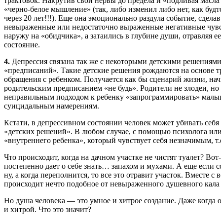
трактовок. Накрутив свои нервы до предела и «подливая масла
«черно-белое мышление» (так, либо изменил либо нет, как будт
через 20 лет!!!). Еще она эмоционально раздула событие, сдела
невыраженные или недостаточно выраженные негативные чувст
наружу на «обидчика», а затаились в глубине души, отравляя 
состояние.
4.
Депрессия связана так же с некоторыми детскими решениями
«предписаний». Такие детские решения рождаются на основе т
обращения с ребенком. Получается как бы сценарий жизни, начи
родительским предписанием «не будь». Родители не злодеи, н
неправильным подходом к ребенку «запрограммировать» малыш
суицидальным намерениям.
Кстати, в депрессивном состоянии человек может убивать себя
«детских решений». В любом случае, с помощью психолога или
«внутреннего ребенка», который чувствует себя незначимым, т.е.
Что происходит, когда на дачном участке не чистят туалет? Вот
постепенно дает о себе знать… запахом и мухами. А еще если
ну, а когда переполнится, то все это отравит участок. Вместе с 
происходит нечто подобное от невыраженного душевного кала
Но душа человека — это умное и хитрое создание. Даже когда он
и хитрой. Что это значит?