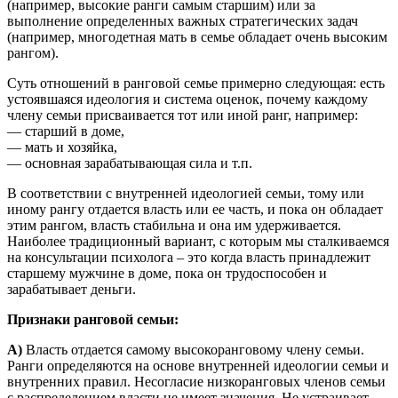
(например, высокие ранги самым старшим) или за
выполнение определенных важных стратегических задач
(например, многодетная мать в семье обладает очень высоким
рангом).
Суть отношений в ранговой семье примерно следующая: есть
устоявшаяся идеология и система оценок, почему каждому
члену семьи присваивается тот или иной ранг, например:
— старший в доме,
— мать и хозяйка,
— основная зарабатывающая сила и т.п.
В соответствии с внутренней идеологией семьи, тому или
иному рангу отдается власть или ее часть, и пока он обладает
этим рангом, власть стабильна и она им удерживается.
Наиболее традиционный вариант, с которым мы сталкиваемся
на консультации психолога – это когда власть принадлежит
старшему мужчине в доме, пока он трудоспособен и
зарабатывает деньги.
Признаки ранговой семьи:
А)
Власть отдается самому высокоранговому члену семьи.
Ранги определяются на основе внутренней идеологии семьи и
внутренних правил. Несогласие низкоранговых членов семьи
с распределением власти не имеет значения. Не устраивает –