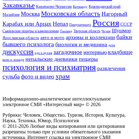
Закавказье
Карачаево-Черкесия
Катманду
Краснодарский край
Московская область
Москва
Нагорный
Малайзия
Россия
Карабах или Арцах
Непал
СССР
Пашупатинатх
Шушмор
Сьяновские пещеры и каменоломни
Тверская область
Таиланд
Чечня
байки
архивы и коллекции
авто и мото
Ярославская область
бывшего психолога
биология и медицина
дети
дискуссия
загадочное
кладбище
интервью
еда и кухня
непальские дневники
пещеры
кони и лошади
психология и психиатрия
развлечения
храм
судьба
фото и видео
Информационно-аналитическое интеллектуальное
электронное СМИ «Интересный мир» ©
2026
Рубрики: Человек, Общество, Туризм, История, Культура,
Наука, Техника, Юмор, Психология
© 2011-2026 Любые виды копирования или цитирования
разрешены только при условии обязательного указания
источника. Интернет ссылка на электронное СМИ