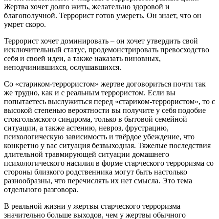
Жертва хочет долго жить, желательно здоровой и
благополучной. Террорист готов умереть. Он знает, что он
умрет скоро.
Террорист хочет доминировать – он хочет утвердить свой
исключительный статус, продемонстрировать превосходство
себя и своей идеи, а также наказать виновных,
неподчинившихся, ослушавшихся.
Со «стариком-террористом» жертве договориться почти так
же трудно, как и с реальным террористом. Если вы
попытаетесь выслужиться перед «стариком-террористом», то с
высокой степенью вероятности вы получите у себя подобие
стокгольмского синдрома, только в бытовой семейной
ситуации, а также астению, невроз, фрустрацию,
психологическую зависимость и твёрдое убеждение, что
конкретно у вас ситуация безвыходная. Тяжелые последствия
длительной травмирующей ситуации домашнего
психологического насилия в форме старческого терроризма со
стороны близкого родственника могут быть настолько
разнообразны, что перечислять их нет смысла. Это тема
отдельного разговора.
В реальной жизни у жертвы старческого терроризма
значительно больше выходов, чем у жертвы обычного