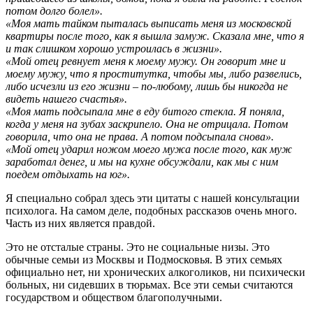
потом долго болел».
«Моя мать тайком пыталась выписать меня из московской
квартиры после того, как я вышла замуж. Сказала мне, что я
и так слишком хорошо устроилась в жизни».
«Мой отец ревнует меня к моему мужу. Он говорит мне и
моему мужу, что я проститутка, чтобы мы, либо развелись,
либо исчезли из его жизни – по-любому, лишь бы никогда не
видеть нашего счастья».
«Моя мать подсыпала мне в еду битого стекла. Я поняла,
когда у меня на зубах заскрипело. Она не отрицала. Потом
говорила, что она не права. А потом подсыпала снова».
«Мой отец ударил ножом моего мужа после того, как муж
заработал денег, и мы на кухне обсуждали, как мы с ним
поедем отдыхать на юг».
Я специально собрал здесь эти цитаты с нашей консультации
психолога. На самом деле, подобных рассказов очень много.
Часть из них является правдой.
Это не отсталые страны. Это не социальные низы. Это
обычные семьи из Москвы и Подмосковья. В этих семьях
официально нет, ни хронических алкоголиков, ни психически
больных, ни сидевших в тюрьмах. Все эти семьи считаются
государством и обществом благополучными.