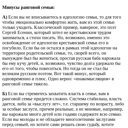
Минусы ранговой семьи:
А)
Если вы не вписываетесь в идеологию семьи, то для того
чтобы эмоционально комфортно жить, вам из этой семьи
только уходить. Классический пример, наверное, это поэт
Сергей Есенин, который хотел не крестьянским трудом
заниматься, а стихи писать. Но, возможно, именно это
освобождение от идеологии крестьянской семьи его и
погубило. Если бы он остался в рамках этой идеологии на
территории родительской семьи, то, скорей всего, он
вынужден был бы жениться, простая русская баба нарожала
бы ему кучу детей, и, возможно, чувство долга удержало бы
его от того, чтобы повеситься. Но тогда он не стал бы
великим русским поэтом. Вот такой минус, который
одновременно и плюс. Одно верно: «инакомыслящим» в
ранговой семье тяжело.
Б)
Если вы стремитесь захватить власть в семье, вам в
ранговой семье придется сложно. Система стабильна, власть
дается, либо за «выслугу лет», т.е. старшему по возрасту, либо
за особые заслуги, причем реальные, а не мнимые, например,
вы нарожали много детей или годами содержите всю семью.
Если вы молоды и не обладаете многолетними заслугами
перед семьей, но хотите сами решать свою судьбу, хотите