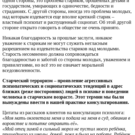
одной стороны, это проблема стариков, брошенных детьми и
государством, умирающих в одиночестве, бедности и
страданиях. С другой стороны, иногда это проблема молодых,
над которым издевается еще вполне крепкий старик –
властный психопат и распущенный социопат. Об этой другой
стороне открыто говорить в обществе не очень принято.
Никакая благодарность за прошлые заслуги, никакое
уважение к старикам не могут служить негласным
разрешением на издевательства стариков над молодыми.
Старость несомненно должна сопровождаться
благодарностью и заботой со стороны молодых, уважением и
привилегиями, но всё это не означает моральной
вседозволенности.
Старческий терроризм – проявление агрессивных
психопатических и социопатических тенденций в адрес
близких (реже посторонних) людей в психике и поведении
человека в старческом возрасте. Этот термин мы были
вынуждены ввести в нашей практике консультирования.
Цитаты из рассказов клиентов на консультации психолога:
«Моя мать оклеветала меня и подала на меня в суд, обвинив в
воровстве и попытке отравить её».
«Мой отец зимой в сильный мороз не пустил моего ребёнка,
пришедшего из школы, домой, пока я была на работе. Ребёнок