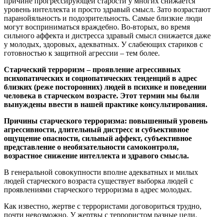
причине прогрессирующей старости у многих снижается
уровень интеллекта и просто здравый смысл. Зато возрастают
паранойяльность и подозрительность. Самые близкие люди
могут восприниматься враждебно. Во-вторых, во время
сильного аффекта и дистресса здравый смысл снижается даже
у молодых, здоровых, адекватных. У слабеющих стариков с
готовностью к защитной агрессии – тем более.
Старческий терроризм – проявление агрессивных
психопатических и социопатических тенденций в адрес
близких (реже посторонних) людей в психике и поведении
человека в старческом возрасте. Этот термин мы были
вынуждены ввести в нашей практике консультирования.
Причины старческого терроризма: повышенный уровень
агрессивности, длительный дистресс и субъективное
ощущение опасности, сильный аффект, субъективное
представление о необязательности самоконтроля,
возрастное снижение интеллекта и здравого смысла.
В генеральной совокупности вполне адекватных и милых
людей старческого возраста существует выборка людей с
проявлениями старческого терроризма в адрес молодых.
Как известно, жертве с террористами договориться трудно,
почти невозможно. У жертвы с террористом разные цели.