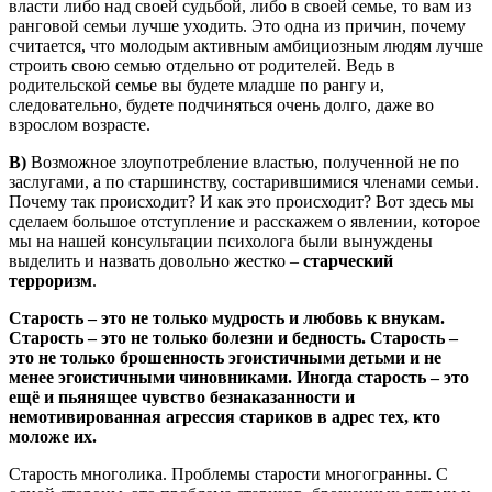
власти либо над своей судьбой, либо в своей семье, то вам из
ранговой семьи лучше уходить. Это одна из причин, почему
считается, что молодым активным амбициозным людям лучше
строить свою семью отдельно от родителей. Ведь в
родительской семье вы будете младше по рангу и,
следовательно, будете подчиняться очень долго, даже во
взрослом возрасте.
В)
Возможное злоупотребление властью, полученной не по
заслугами, а по старшинству, состарившимися членами семьи.
Почему так происходит? И как это происходит? Вот здесь мы
сделаем большое отступление и расскажем о явлении, которое
мы на нашей консультации психолога были вынуждены
выделить и назвать довольно жестко –
старческий
терроризм
.
Старость – это не только мудрость и любовь к внукам.
Старость – это не только болезни и бедность. Старость –
это не только брошенность эгоистичными детьми и не
менее эгоистичными чиновниками. Иногда старость – это
ещё и пьянящее чувство безнаказанности и
немотивированная агрессия стариков в адрес тех, кто
моложе их.
Старость многолика. Проблемы старости многогранны. С