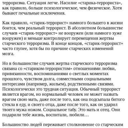
терроризма. Ситуация легче. Насилие «старика-террориста»,
как правило, больше психологическое, чем физическое. Хотя
бывают печальные исключения.
Как правило, «старик-террорист» намного большего в жизни
боится, чем реальный террорист. В абсолютном большинстве
случаев «старик-террорист» не вооружен (или намного хуже
вооружен) и меньше контролирует перемещения жертвы
старческого терроризма. В конце концов, «старик-террорист»
часто глупее, хотя бы по причине старческих изменений
мозга.
Но в большинстве случаев жертва старческого терроризма
связана со «стариком-террористом» отношениями любви,
привязанности, воспоминаниями о светлых моментах
прошлого, чувством долга, совместными социальными
интересами (например, жильем), родственными связями.
Психологически это трудная ситуация. Обычный террорист
является врагом, но нормальный человек не может назвать
врагом свою мать, даже после того, как она подсыпала битого
стекла в еду, и своего отца, даже после того, как он ударил
твоего мужа ножом. Социальное табу. Это мать и отец. Они
подарили тебе жизнь, воспитали, любили…
Большинство людей переживает столкновение со старческим