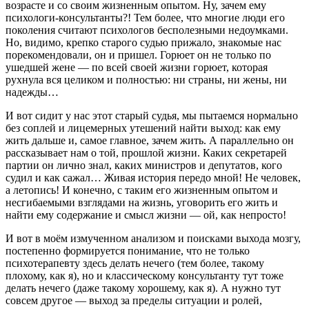
возрасте и со своим жизненным опытом. Ну, зачем ему
психологи-консультанты?! Тем более, что многие люди его
поколения считают психологов бесполезными недоумками.
Но, видимо, крепко старого судью прижало, знакомые нас
порекомендовали, он и пришел. Горюет он не только по
ушедшей жене — по всей своей жизни горюет, которая
рухнула вся целиком и полностью: ни страны, ни жены, ни
надежды…
И вот сидит у нас этот старый судья, мы пытаемся нормально
без соплей и лицемерных утешений найти выход: как ему
жить дальше и, самое главное, зачем жить. А параллельно он
рассказывает нам о той, прошлой жизни. Каких секретарей
партии он лично знал, каких министров и депутатов, кого
судил и как сажал… Живая история передо мной! Не человек,
а летопись! И конечно, с таким его жизненным опытом и
несгибаемыми взглядами на жизнь, уговорить его жить и
найти ему содержание и смысл жизни — ой, как непросто!
И вот в моём измученном анализом и поисками выхода мозгу,
постепенно формируется понимание, что не только
психотерапевту здесь делать нечего (тем более, такому
плохому, как я), но и классическому консультанту тут тоже
делать нечего (даже такому хорошему, как я). А нужно тут
совсем другое — выход за пределы ситуации и ролей,