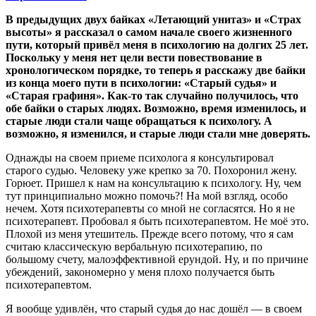
В предыдущих двух байках «Летающий унитаз» и «Страх
высоты» я рассказал о самом начале своего жизненного
пути, который привёл меня в психологию на долгих 25 лет.
Поскольку у меня нет цели вести повествование в
хронологическом порядке, то теперь я расскажу две байки
из конца моего пути в психологии: «Старый судья» и
«Старая графиня». Как-то так случайно получилось, что
обе байки о старых людях. Возможно, время изменилось, и
старые люди стали чаще обращаться к психологу. А
возможно, я изменился, и старые люди стали мне доверять.
Однажды на своем приеме психолога я консультировал
старого судью. Человеку уже крепко за 70. Похоронил жену.
Горюет. Пришел к нам на консультацию к психологу. Ну, чем
тут принципиально можно помочь?! На мой взгляд, особо
нечем. Хотя психотерапевты со мной не согласятся. Но я не
психотерапевт. Пробовал я быть психотерапевтом. Не моё это.
Плохой из меня утешитель. Прежде всего потому, что я сам
считаю классическую вербальную психотерапию, по
большому счету, малоэффективной ерундой. Ну, и по причине
убеждений, закономерно у меня плохо получается быть
психотерапевтом.
Я вообще удивлён, что старый судья до нас дошёл — в своем