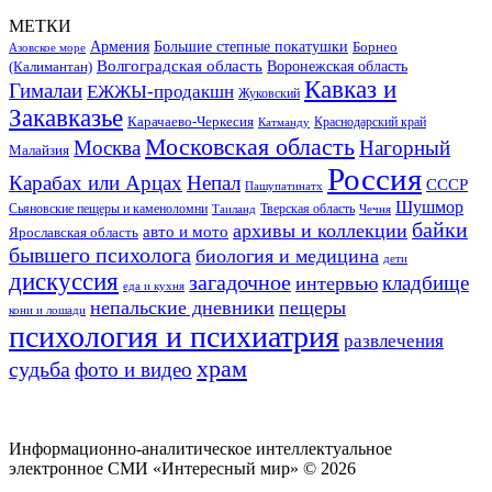
МЕТКИ
Большие степные покатушки
Армения
Борнео
Азовское море
Волгоградская область
Воронежская область
(Калимантан)
Кавказ и
Гималаи
ЕЖЖЫ-продакшн
Жуковский
Закавказье
Карачаево-Черкесия
Катманду
Краснодарский край
Московская область
Москва
Нагорный
Малайзия
Россия
Карабах или Арцах
Непал
СССР
Пашупатинатх
Шушмор
Сьяновские пещеры и каменоломни
Тверская область
Таиланд
Чечня
байки
архивы и коллекции
авто и мото
Ярославская область
бывшего психолога
биология и медицина
дети
дискуссия
загадочное
кладбище
интервью
еда и кухня
непальские дневники
пещеры
кони и лошади
психология и психиатрия
развлечения
храм
судьба
фото и видео
Информационно-аналитическое интеллектуальное
электронное СМИ «Интересный мир» ©
2026