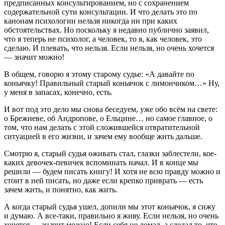
предписанных консультированием, но с сохранением
содержательной сути консультации. И что делать это по
канонам психологии нельзя никогда ни при каких
обстоятельствах. Но поскольку я недавно публично заявил,
что я теперь не психолог, а человек, то я, как человек, это
сделаю. И плевать, что нельзя. Если нельзя, но очень хочется
— значит можно!
В общем, говорю я этому старому судье: «А давайте по
коньячку! Правильный старый коньячок с лимончиком…» Ну,
у меня в запасах, конечно, есть.
И вот под это дело мы снова беседуем, уже обо всём на свете:
о Брежневе, об Андропове, о Ельцине… но самое главное, о
том, что нам делать с этой сложившейся отвратительной
ситуацией в его жизни, и зачем ему вообще жить дальше.
Смотрю я, старый судья оживать стал, глазки заблестели, кое-
каких девочек-певичек вспоминать начал. И в конце мы
решили — будем писать книгу! И хотя не всю правду можно и
стоит в ней писать, но даже если крепко приврать — есть
зачем жить, и понятно, как жить.
А когда старый судья ушел, допили мы этот коньячок, я сижу
и думаю. А все-таки, правильно я живу. Если нельзя, но очень
хочется — значит можно! Если себя не ломал, а сделал то, что