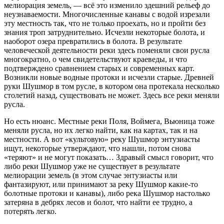
мелиорация земель, — всё это изменило здешний рельеф до
неузнаваемости. Многочисленные канавы с водой изрезали
эту местность так, что не только проехать, но и пройти без
знания троп затруднительно. Исчезли некоторые болота, и
наоборот озера превратились в болота. В результате
человеческой деятельности реки здесь поменяли свои русла
многократно, о чем свидетельствуют краеведы, и что
подтверждено сравнением старых и современных карт.
Возникли новые водные протоки и исчезли старые. Древней
руки Шушмор в том русле, в котором она протекала несколько
столетий назад, существовать не может. Здесь все реки меняли
русла.
Но есть нюанс. Местные реки Поля, Воймега, Вьюница тоже
меняли русла, но их легко найти, как на картах, так и на
местности. А вот «культовую» реку Шушмор энтузиасты
ищут, некоторые утверждают, что нашли, потом снова
«теряют» и не могут показать… Здравый смысл говорит, что
либо реки Шушмор уже не существует в результате
мелиорации земель (в этом случае энтузиасты или
фантазируют, или принимают за реку Шушмор какие-то
болотные протоки и канавы), либо река Шушмор настолько
затеряна в дебрях лесов и болот, что найти ее трудно, а
потерять легко.