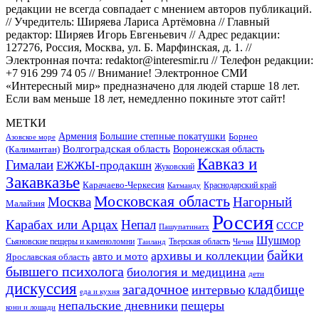
редакции не всегда совпадает с мнением авторов публикаций.
// Учредитель: Ширяева Лариса Артёмовна // Главный
редактор: Ширяев Игорь Евгеньевич // Адрес редакции:
127276, Россия, Москва, ул. Б. Марфинская, д. 1. //
Электронная почта: redaktor@interesmir.ru // Телефон редакции:
+7 916 299 74 05 // Внимание! Электронное СМИ
«Интересный мир» предназначено для людей старше 18 лет.
Если вам меньше 18 лет, немедленно покиньте этот сайт!
МЕТКИ
Большие степные покатушки
Армения
Борнео
Азовское море
Волгоградская область
Воронежская область
(Калимантан)
Кавказ и
Гималаи
ЕЖЖЫ-продакшн
Жуковский
Закавказье
Карачаево-Черкесия
Катманду
Краснодарский край
Московская область
Москва
Нагорный
Малайзия
Россия
Карабах или Арцах
Непал
СССР
Пашупатинатх
Шушмор
Сьяновские пещеры и каменоломни
Тверская область
Таиланд
Чечня
байки
архивы и коллекции
авто и мото
Ярославская область
бывшего психолога
биология и медицина
дети
дискуссия
загадочное
кладбище
интервью
еда и кухня
непальские дневники
пещеры
кони и лошади