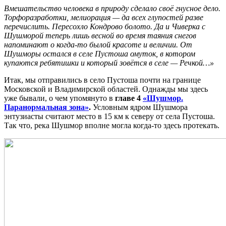
Вмешательство человека в природу сделало своё гнусное дело.
Торфоразработки, мелиорация — да всех глупостей разве
перечислить. Пересохло Кондрово болото. Да и Чиверка с
Шушморой теперь лишь весной во время таяния снегов
напоминают о когда-то былой красоте и величии. От
Шушморы остался в селе Пустоша омуток, в котором
купаются ребятишки и который зовётся в селе — Речкой…»
Итак, мы отправились в село Пустоша почти на границе
Московской и Владимирской областей. Однажды мы здесь
уже бывали, о чем упомянуто в
главе 4
«Шушмор.
Паранормальная зона»
.
Условным ядром Шушмора
энтузиасты считают место в 15 км к северу от села Пустоша.
Так что, река Шушмор вполне могла когда-то здесь протекать.