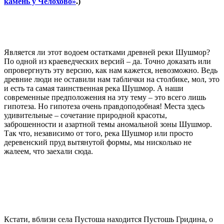
камень у Челохово»
.)
Является ли этот водоем остатками древней реки Шушмор?
По одной из краеведческих версий – да. Точно доказать или
опровергнуть эту версию, как нам кажется, невозможно. Ведь
древние люди не оставили нам таблички на столбике, мол, это
и есть та самая таинственная река Шушмор. А наши
современные предположения на эту тему – это всего лишь
гипотеза. Но гипотеза очень правдоподобная! Места здесь
удивительные – сочетание природной красоты,
заброшенности и азартной темы аномальной зоны Шушмор.
Так что, независимо от того, река Шушмор или просто
деревенский пруд вытянутой формы, мы нисколько не
жалеем, что заехали сюда.
Кстати, вблизи села Пустоша находится Пустошь Гридина, о