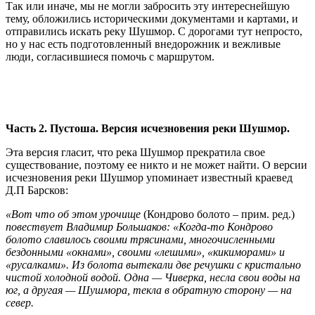
Так или иначе, мы не могли забросить эту интереснейшую
тему, обложились историческими документами и картами, и
отправились искать реку Шушмор. С дорогами тут непросто,
но у нас есть подготовленный внедорожник и вежливые
люди, согласившиеся помочь с маршрутом.
Часть 2. Пустоша. Версия исчезновения реки Шушмор.
Эта версия гласит, что река Шушмор прекратила свое
существование, поэтому ее никто и не может найти. О версии
исчезновения реки Шушмор упоминает известный краевед
Д.П Барсков:
«Вот что об этом урочище
(Кондрово болото – прим. ред.)
повествует Владимир Большаков: «Когда-то Кондрово
болото славилось своими трясинами, многочисленными
бездонными «окнами», своими «лешими», «кикиморами» и
«русалками». Из болота вытекали две речушки с кристально
чистой холодной водой. Одна — Чиверка, несла свои воды на
юг, а другая — Шушмора, текла в обратную сторону — на
север.