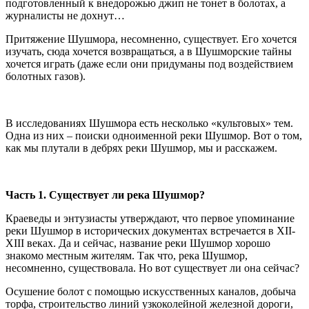
подготовленный к внедорожью джип не тонет в болотах, а
журналисты не дохнут…
Притяжение Шушмора, несомненно, существует. Его хочется
изучать, сюда хочется возвращаться, а в Шушморские тайны
хочется играть (даже если они придуманы под воздействием
болотных газов).
В исследованиях Шушмора есть несколько «культовых» тем.
Одна из них – поиски одноименной реки Шушмор. Вот о том,
как мы плутали в дебрях реки Шушмор, мы и расскажем.
Часть 1. Существует ли река Шушмор?
Краеведы и энтузиасты утверждают, что первое упоминание
реки Шушмор в исторических документах встречается в XII-
XIII веках. Да и сейчас, название реки Шушмор хорошо
знакомо местным жителям. Так что, река Шушмор,
несомненно, существовала. Но вот существует ли она сейчас?
Осушение болот с помощью искусственных каналов, добыча
торфа, строительство линий узкоколейной железной дороги,