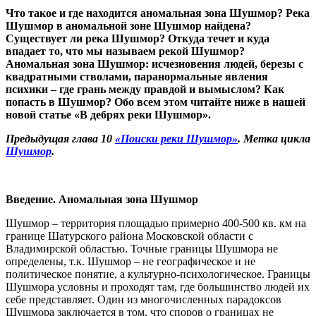
Что такое и где находится аномальная зона Шушмор? Река
Шушмор в аномальной зоне Шушмор найдена?
Существует ли река Шушмор? Откуда течет и куда
впадает то, что мы называем рекой Шушмор?
Аномальная зона Шушмор: исчезновения людей, березы с
квадратными стволами, паранормальные явления
психики – где грань между правдой и вымыслом? Как
попасть в Шушмор? Обо всем этом читайте ниже в нашей
новой статье «В дебрях реки Шушмор».
Предыдущая глава 10
«Поиски реки Шушмор»
. Метка цикла
Шушмор
.
Введение. Аномальная зона Шушмор
Шушмор – территория площадью примерно 400-500 кв. км на
границе Шатурского района Московской области с
Владимирской областью. Точные границы Шушмора не
определены, т.к. Шушмор – не географическое и не
политическое понятие, а культурно-психологическое. Границы
Шушмора условны и проходят там, где большинство людей их
себе представляет. Один из многочисленных парадоксов
Шушмора заключается в том, что споров о границах не