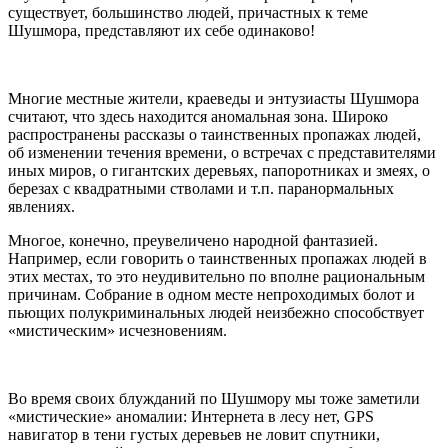
существует, большинство людей, причастных к теме
Шушмора, представляют их себе одинаково!
Многие местные жители, краеведы и энтузиасты Шушмора
считают, что здесь находится аномальная зона. Широко
распространены рассказы о таинственных пропажах людей,
об изменении течения времени, о встречах с представителями
иных миров, о гигантских деревьях, папоротниках и змеях, о
березах с квадратными стволами и т.п. паранормальных
явлениях.
Многое, конечно, преувеличено народной фантазией.
Например, если говорить о таинственных пропажах людей в
этих местах, то это неудивительно по вполне рациональным
причинам. Собрание в одном месте непроходимых болот и
пьющих полукриминальных людей неизбежно способствует
«мистическим» исчезновениям.
Во время своих блужданий по Шушмору мы тоже заметили
«мистические» аномалии: Интернета в лесу нет, GPS
навигатор в тени густых деревьев не ловит спутники,