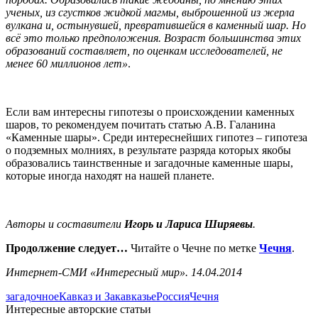
ученых, из сгустков жидкой магмы, выброшенной из жерла
вулкана и, остынувшей, превратившейся в каменный шар. Но
всё это только предположения. Возраст большинства этих
образований составляет, по оценкам исследователей, не
менее 60 миллионов лет»
.
Если вам интересны гипотезы о происхождении каменных
шаров, то рекомендуем почитать статью А.В. Галанина
«Каменные шары». Среди интереснейших гипотез – гипотеза
о подземных молниях, в результате разряда которых якобы
образовались таинственные и загадочные каменные шары,
которые иногда находят на нашей планете.
Авторы и составители
Игорь и Лариса Ширяевы
.
Продолжение следует…
Читайте о Чечне по метке
Чечня
.
Интернет-СМИ «Интересный мир». 14.04.2014
загадочное
Кавказ и Закавказье
Россия
Чечня
Интересные авторские статьи