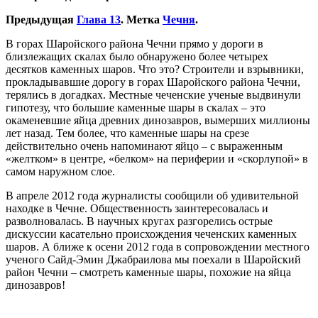
Предыдущая
Глава 13
. Метка
Чечня
.
В горах Шаройского района Чечни прямо у дороги в
близлежащих скалах было обнаружено более четырех
десятков каменных шаров. Что это? Строители и взрывники,
прокладывавшие дорогу в горах Шаройского района Чечни,
терялись в догадках. Местные чеченские ученые выдвинули
гипотезу, что большие каменные шары в скалах – это
окаменевшие яйца древних динозавров, вымерших миллионы
лет назад. Тем более, что каменные шары на срезе
действительно очень напоминают яйцо – с выраженным
«желтком» в центре, «белком» на периферии и «скорлупой» в
самом наружном слое.
В апреле 2012 года журналисты сообщили об удивительной
находке в Чечне. Общественность заинтересовалась и
разволновалась. В научных кругах разгорелись острые
дискуссии касательно происхождения чеченских каменных
шаров. А ближе к осени 2012 года в сопровождении местного
ученого Сайд-Эмин Джабраилова мы поехали в Шаройский
район Чечни – смотреть каменные шары, похожие на яйца
динозавров!