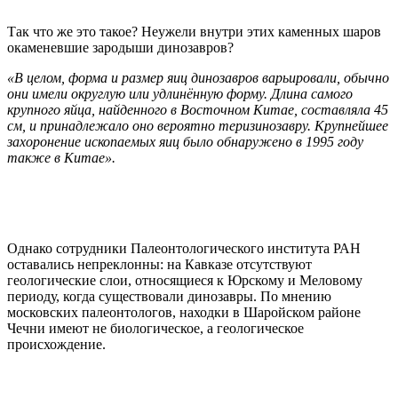
Так что же это такое? Неужели внутри этих каменных шаров
окаменевшие зародыши динозавров?
«В целом, форма и размер яиц динозавров варьировали, обычно
они имели округлую или удлинённую форму. Длина самого
крупного яйца, найденного в Восточном Китае, составляла 45
см, и принадлежало оно вероятно теризинозавру. Крупнейшее
захоронение ископаемых яиц было обнаружено в 1995 году
также в Китае».
Однако сотрудники Палеонтологического института РАН
оставались непреклонны: на Кавказе отсутствуют
геологические слои, относящиеся к Юрскому и Меловому
периоду, когда существовали динозавры. По мнению
московских палеонтологов, находки в Шаройском районе
Чечни имеют не биологическое, а геологическое
происхождение.