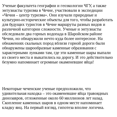
Ученые факультета географии и геоэкологии ЧГУ, а также
энтузиасты туризма в Чечне, участвовали в экспедиции
«Чечня – центр туризма». Они изучали природные и
культурно-исторические объекты для того, чтобы разработать
для будущих туристов в Чечне маршруты разных видов и
различной категории сложности. Ученые и энтузиасты
обследовали два горных водопада в Шаройском районе
Чечни, но обнаружили нечто куда более интересное. На
обнажениях скальных пород вблизи горной дороги были
обнаружены шарообразные каменные образования с
характерными лунками там, где эти каменные шары выпали
из своего места и выкатились на дорогу. И это действительно
безумно напоминает огромные окаменевшие яйца!
Некоторые чеченские ученые предположили, что
удивительная находка – это окаменевшие яйца травоядных
динозавров, отложенные около 60 миллионов лет назад.
Скопление каменных шаров в одном месте напоминает
кладку яиц. На первый взгляд, гипотеза вполне логична.