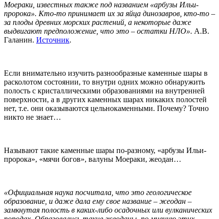
Моераки, известных также под названием «арбузы Ильи-
пророка». Кто-то принимает их за яйца динозавров, кто-то –
за плоды древних морских растений, а некоторые даже
выдвигают предположение, что это – остатки НЛО»
. А.В.
Галанин.
Источник
.
Если внимательно изучить разнообразные каменные шары в
расколотом состоянии, то внутри одних можно обнаружить
полость с кристаллическими образованиями на внутренней
поверхности, а в других каменных шарах никаких полостей
нет, т.е. они оказываются цельнокаменными. Почему? Точно
никто не знает…
Называют такие каменные шары по-разному, «арбузы Ильи-
пророка», «мячи богов», валуны Моераки, жеодан…
«Официальная наука посчитала, что это геологическое
образование, и даже дала ему свое название – жеодан –
замкнутая полость в каких-либо осадочных или вулканических
породах. Образовались такие жеоданы, по мнению этих