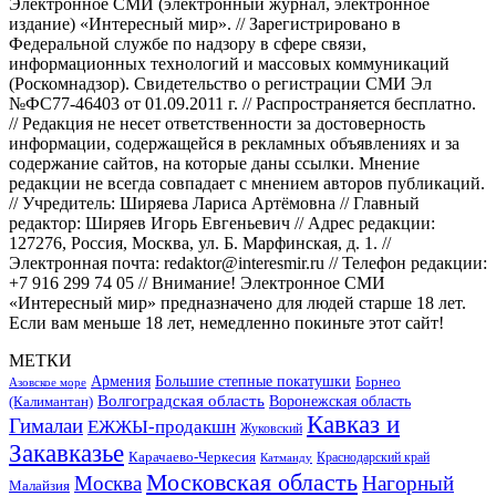
Электронное СМИ (электронный журнал, электронное
издание) «Интересный мир». // Зарегистрировано в
Федеральной службе по надзору в сфере связи,
информационных технологий и массовых коммуникаций
(Роскомнадзор). Свидетельство о регистрации СМИ Эл
№ФС77-46403 от 01.09.2011 г. // Распространяется бесплатно.
// Редакция не несет ответственности за достоверность
информации, содержащейся в рекламных объявлениях и за
содержание сайтов, на которые даны ссылки. Мнение
редакции не всегда совпадает с мнением авторов публикаций.
// Учредитель: Ширяева Лариса Артёмовна // Главный
редактор: Ширяев Игорь Евгеньевич // Адрес редакции:
127276, Россия, Москва, ул. Б. Марфинская, д. 1. //
Электронная почта: redaktor@interesmir.ru // Телефон редакции:
+7 916 299 74 05 // Внимание! Электронное СМИ
«Интересный мир» предназначено для людей старше 18 лет.
Если вам меньше 18 лет, немедленно покиньте этот сайт!
МЕТКИ
Большие степные покатушки
Армения
Борнео
Азовское море
Волгоградская область
Воронежская область
(Калимантан)
Кавказ и
Гималаи
ЕЖЖЫ-продакшн
Жуковский
Закавказье
Карачаево-Черкесия
Катманду
Краснодарский край
Московская область
Москва
Нагорный
Малайзия