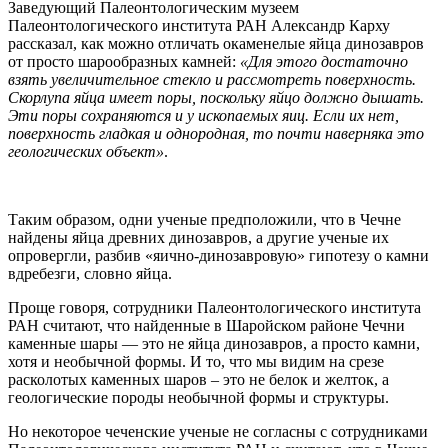
Заведующий Палеонтологическим музеем
Палеонтологического института РАН Александр Карху
рассказал, как можно отличать окаменелые яйца динозавров
от просто шарообразных камней:
«Для этого достаточно
взять увеличительное стекло и рассмотреть поверхность.
Скорлупа яйца имеет поры, поскольку яйцо должно дышать.
Эти поры сохраняются и у ископаемых яиц. Если их нет,
поверхность гладкая и однородная, то почти наверняка это
геологических объект»
.
Таким образом, одни ученые предположили, что в Чечне
найдены яйца древних динозавров, а другие ученые их
опровергли, разбив «яично-динозавровую» гипотезу о камни
вдребезги, словно яйца.
Проще говоря, сотрудники Палеонтологического института
РАН считают, что найденные в Шаройском районе Чечни
каменные шары — это не яйца динозавров, а просто камни,
хотя и необычной формы. И то, что мы видим на срезе
расколотых каменных шаров – это не белок и желток, а
геологические породы необычной формы и структуры.
Но некоторое чеченские ученые не согласны с сотрудниками