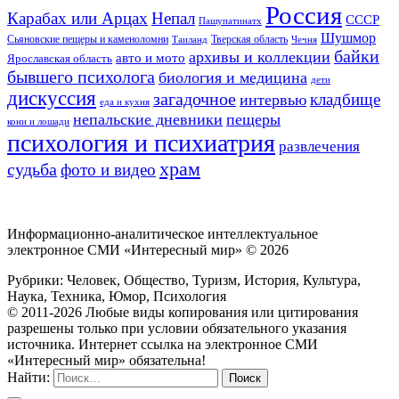
Россия
Карабах или Арцах
Непал
СССР
Пашупатинатх
Шушмор
Сьяновские пещеры и каменоломни
Тверская область
Таиланд
Чечня
байки
архивы и коллекции
авто и мото
Ярославская область
бывшего психолога
биология и медицина
дети
дискуссия
загадочное
кладбище
интервью
еда и кухня
непальские дневники
пещеры
кони и лошади
психология и психиатрия
развлечения
храм
судьба
фото и видео
Информационно-аналитическое интеллектуальное
электронное СМИ «Интересный мир» ©
2026
Рубрики: Человек, Общество, Туризм, История, Культура,
Наука, Техника, Юмор, Психология
© 2011-2026 Любые виды копирования или цитирования
разрешены только при условии обязательного указания
источника. Интернет ссылка на электронное СМИ
«Интересный мир» обязательна!
Найти: