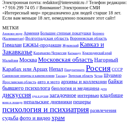
Электронная почта: redaktor@interesmir.ru // Телефон редакции:
+7 916 299 74 05 // Внимание! Электронное СМИ
«Интересный мир» предназначено для людей старше 18 лет.
Если вам меньше 18 лет, немедленно покиньте этот сайт!
МЕТКИ
Большие степные покатушки
Армения
Борнео
Азовское море
Волгоградская область
Воронежская область
(Калимантан)
Кавказ и
Гималаи
ЕЖЖЫ-продакшн
Жуковский
Закавказье
Карачаево-Черкесия
Катманду
Краснодарский край
Московская область
Москва
Нагорный
Малайзия
Россия
Карабах или Арцах
Непал
СССР
Пашупатинатх
Шушмор
Сьяновские пещеры и каменоломни
Тверская область
Таиланд
Чечня
байки
архивы и коллекции
авто и мото
Ярославская область
бывшего психолога
биология и медицина
дети
дискуссия
загадочное
кладбище
интервью
еда и кухня
непальские дневники
пещеры
кони и лошади
психология и психиатрия
развлечения
храм
судьба
фото и видео