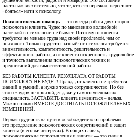
душевной легкости, радости и комфорта. Это состояние
настолько восхитительно, что те, кто его пережил, перестают
«бояться» идти к психологу.
Психологическая помощь
— это всегда работа двух сторон:
психолога и клиента. Чудес по мановению волшебной
палочкой в психологии не бывает. Поэтому от клиента
требуется не меньше труда над своей проблемой, чем от
психолога. Только труд этот разный: от психолога требуется
внимательность, компетентность, решительность и
эффективность работы, а от клиента искренность, трудолюбие
и точность выполнения психологических техник и
предписаний для самостоятельной работы.
БЕЗ РАБОТЫ КЛИЕНТА РЕЗУЛЬТАТА ОТ РАБОТЫ
ПСИХОЛОГА НЕ БУДЕТ! Правда, от клиента не требуется
знаний и умений, а нужно только сотрудничество. Но без
этого «чудо» не произойдет даже у самого «великого»
специалиста. ЗАСТАВИТЬ клиента измениться – нельзя.
Можно только ВМЕСТЕ ДОСТИГАТЬ ПОЛОЖИТЕЛЬНЫХ
ИЗМЕНЕНИЙ.
Первая трудность на пути к освобождению от проблемы —
это преодоление психологических сопротивлений и защит
клиента (в его же интересах). В общих словах,
психологические сопротивления и защиты — это силы в