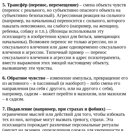
5. Трансфёр (перенос, перемещение)
– смена объекта чувств
(перенос с реального, но субъективно опасного объекта на
субъективно безопасный). Агрессивная реакция на сильного
(например, на начальника) переносится с сильного, которого
наказать невозможно, на слабого (например, на женщину,
ребенка, собаку и т.п.). (Японцы использовали эту
психзащиту в изобретении кукол для биться, замещающих
начальника). Возможен перенос не только агрессии, но и
сексуального влечения или даже одновременно сексуального
влечения и агрессии. Типичный пример — перенос
сексуального влечения и агрессии в адрес психотерапевта,
вместо выражения этих эмоций настоящему объекту,
вызвавшему эти чувства.
6. Обратное чувство
– изменение импульса, превращение его
из активного – в пассивный (и наоборот) – либо смена его
направления (на себя с другого, или на другого с себя),
например, садизм – может перейти в мазохизм, или мазохизм
– в садизм.
7. Подавление (например, при страхах и фобиях)
—
ограничение мыслей или действий для того, чтобы избежать
тех из них, которые могут вызвать тревогу, страхи. Эта
психзащита порождает различные персональные ритуалы
(амулет на экзамен, определенная одежда для уверенности в