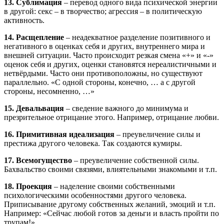
13. Сублимация
– перевод одного вида психической энергии
в другой: секс – в творчество; агрессия – в политическую
активность.
14. Расщепление
– неадекватное разделение позитивного и
негативного в оценках себя и других, внутреннего мира и
внешней ситуации. Часто происходит резкая смена «+» и «-»
оценок себя и других, оценки становятся нереалистичными и
нетвёрдыми. Часто они противоположны, но существуют
параллельно. «С одной стороны, конечно, … а с другой
стороны, несомненно, …»
15. Девальвация
– сведение важного до минимума и
презрительное отрицание этого. Например, отрицание любви.
16. Примитивная идеализация
– преувеличение силы и
престижа другого человека. Так создаются кумиры.
17. Всемогущество
– преувеличение собственной силы.
Бахвальство своими связями, влиятельными знакомыми и т.п.
18. Проекция
– наделение своими собственными
психологическими особенностями другого человека.
Приписывание другому собственных желаний, эмоций и т.п.
Например: «Сейчас любой готов за деньги и власть пройти по
трупам!»