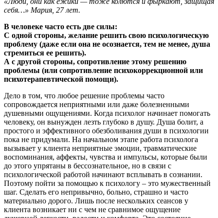
«Люди, они как ёжики — тоже колются и фыркают, защищая
себя…» Мария, 27 лет.
В человеке часто есть две силы:
С одной стороны, желание решить свою психологическую
проблему (даже если она не осознается, тем не менее, душа
стремиться ее решить).
А с другой стороны, сопротивление этому решению
проблемы (или сопротивление психокоррекционной или
психотерапевтической помощи).
Дело в том, что любое решение проблемы часто
сопровождается неприятными или даже болезненными
душевными ощущениями. Когда психолог начинает помогать
человеку, он вынужден лезть глубоко в душу. Душа болит, а
простого и эффективного обезболивания души в психологии
пока не придумали. На начальном этапе работа психолога
вызывает у клиента неприятные эмоции, травматические
воспоминания, аффекты, чувства и импульсы, которые были
до этого упрятаны в бессознательное, но в связи с
психологической работой начинают всплывать в сознании.
Поэтому пойти за помощью к психологу – это мужественный
шаг. Сделать его непривычно, больно, страшно и часто
материально дорого. Лишь после нескольких сеансов у
клиента возникает ни с чем не сравнимое ощущение