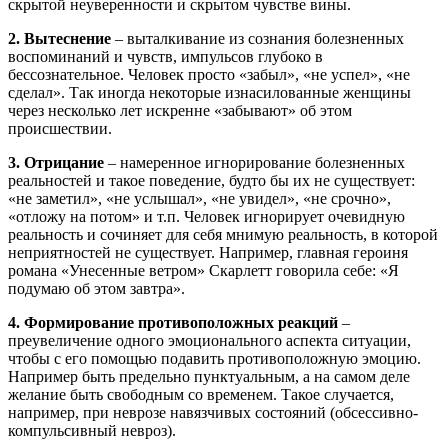
скрытой неуверенности и скрытом чувстве вины.
2. Вытеснение
– выталкивание из сознания болезненных
воспоминаний и чувств, импульсов глубоко в
бессознательное. Человек просто «забыл», «не успел», «не
сделал». Так иногда некоторые изнасилованные женщины
через несколько лет искренне «забывают» об этом
происшествии.
3. Отрицание
– намеренное игнорирование болезненных
реальностей и такое поведение, будто бы их не существует:
«не заметил», «не услышал», «не увидел», «не срочно»,
«отложу на потом» и т.п. Человек игнорирует очевидную
реальность и сочиняет для себя мнимую реальность, в которой
неприятностей не существует. Например, главная героиня
романа «Унесенные ветром» Скарлетт говорила себе: «Я
подумаю об этом завтра».
4. Формирование противоположных реакций
–
преувеличение одного эмоционального аспекта ситуации,
чтобы с его помощью подавить противоположную эмоцию.
Например быть предельно пунктуальным, а на самом деле
желание быть свободным со временем. Такое случается,
например, при неврозе навязчивых состояний (обсессивно-
компульсивный невроз).