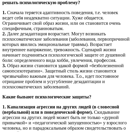
решать психологическую проблему?
1.
Сначала теряется адаптивность поведения, т.е. человек
ведет себя неадекватно ситуации. Хуже общается.
Ограничивает свой образ жизни, или он становится очень
специфичным, странноватым.
2.
Далее дезадаптация возрастает. Могут возникать
психосоматические заболевания (заболевания, первопричиной
которых явились эмоциональные травмы). Возрастает
внутреннее напряжение, тревожность. Сценарий жизни
начинает подчиняться психологической защите от душевной
боли: определенного вида хобби, увлечения, профессия.
3.
Образ жизни становится эдакой формой «безболезненной
самопсихотерапии». Защитный стиль жизни становится
чрезвычайно важным для человека. Т.о., идет постоянное
отрицание проблем и усугубление дезадаптации и
психосоматических заболеваний.
Какие бывают психологические защиты?
1. Канализация агрессии на других людей (в словесной
(вербальной) или в поведенческой форме).
Скидывание
агрессии на других людей может быть не только «дурной
привычкой» и «педагогической запущенностью» у взрослого
человека, но и парадоксальным образом свидетельствовать о