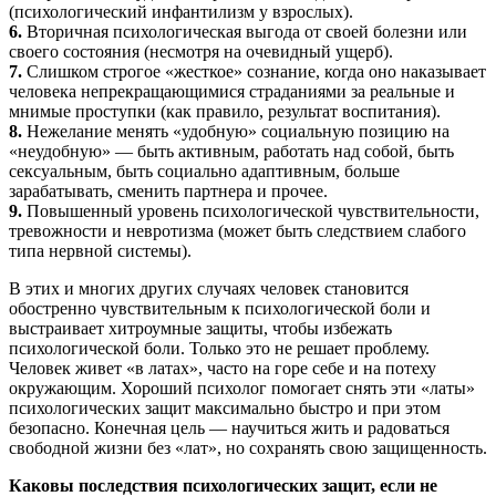
(психологический инфантилизм у взрослых).
6.
Вторичная психологическая выгода от своей болезни или
своего состояния (несмотря на очевидный ущерб).
7.
Слишком строгое «жесткое» сознание, когда оно наказывает
человека непрекращающимися страданиями за реальные и
мнимые проступки (как правило, результат воспитания).
8.
Нежелание менять «удобную» социальную позицию на
«неудобную» — быть активным, работать над собой, быть
сексуальным, быть социально адаптивным, больше
зарабатывать, сменить партнера и прочее.
9.
Повышенный уровень психологической чувствительности,
тревожности и невротизма (может быть следствием слабого
типа нервной системы).
В этих и многих других случаях человек становится
обостренно чувствительным к психологической боли и
выстраивает хитроумные защиты, чтобы избежать
психологической боли. Только это не решает проблему.
Человек живет «в латах», часто на горе себе и на потеху
окружающим. Хороший психолог помогает снять эти «латы»
психологических защит максимально быстро и при этом
безопасно. Конечная цель — научиться жить и радоваться
свободной жизни без «лат», но сохранять свою защищенность.
Каковы последствия психологических защит, если не