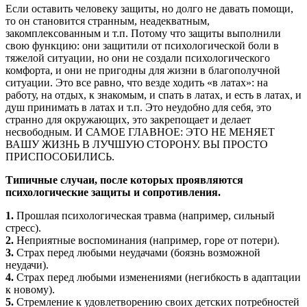
Если оставить человеку защиты, но долго не давать помощи,
то он становится странным, неадекватным,
закомплексованным и т.п. Потому что защиты выполнили
свою функцию: они защитили от психологической боли в
тяжелой ситуации, но они не создали психологического
комфорта, и они не пригодны для жизни в благополучной
ситуации. Это все равно, что везде ходить «в латах»: на
работу, на отдых, к знакомым, и спать в латах, и есть в латах, и
душ принимать в латах и т.п. Это неудобно для себя, это
странно для окружающих, это закрепощает и делает
несвободным. И САМОЕ ГЛАВНОЕ: ЭТО НЕ МЕНЯЕТ
ВАШУ ЖИЗНЬ В ЛУЧШУЮ СТОРОНУ. ВЫ ПРОСТО
ПРИСПОСОБИЛИСЬ.
Типичные случаи, после которых проявляются
психологические защиты и сопротивления.
1.
Прошлая психологическая травма (например, сильный
стресс).
2.
Неприятные воспоминания (например, горе от потери).
3.
Страх перед любыми неудачами (боязнь возможной
неудачи).
4.
Страх перед любыми изменениями (негибкость в адаптации
к новому).
5.
Стремление к удовлетворению своих детских потребностей