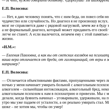
— И что, нужно говорить больному: «Дорогуша! Ты шизофрени
Е.П. Волосова:
— Нет, я даю человеку понять, что с ним беда, он повел себя неа
чудачество или случайность. Но диагноз я не произношу вслух.
мозг не справляется даже с рядовой нагрузкой, зачем же я буд
а не формальный диагноз, который может придавить его своей
легче не станет. А если вылечится, незачем ему с этой памятью
жизни.
«И.М.»:
— Евгения Павловна, а как вы от светских взглядов на психиа
ваша вера отличается от бреда, от галлюцинаций, от веры в з
например?
Е.П. Волосова:
— Отличается объективными фактами, пропущенными через ли
ночью у меня начинает умирать больной с алкогольным психоз
алкоголем – сильнейшая интоксикация, алкогольный бред, неко
алкогольным психозом к нам в психиатрию и привезли. Мы с м
делали, когда буянить начинал – уговаривали, удерживали, на
утро мы уже падаем от усталости, а он реально умирать стал. 
шоке – не хотим мы, чтобы он умер!