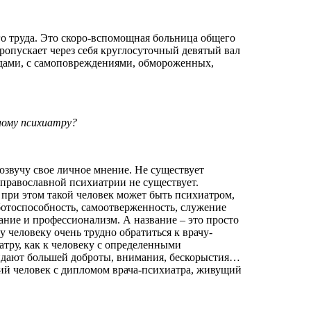
о труда. Это скоро-вспомощная больница общего
ропускает через себя круглосуточный девятый вал
цидами, с самоповреждениями, обмороженных,
ному психиатру?
озвучу свое личное мнение. Не существует
 православной психиатрии не существует.
при этом такой человек может быть психиатром,
ботоспособность, самоотверженность, служение
вание и профессионализм. А название – это просто
у человеку очень трудно обратиться к врачу-
тру, как к человеку с определенными
идают большей доброты, внимания, бескорыстия…
ий человек с дипломом врача-психиатра, живущий