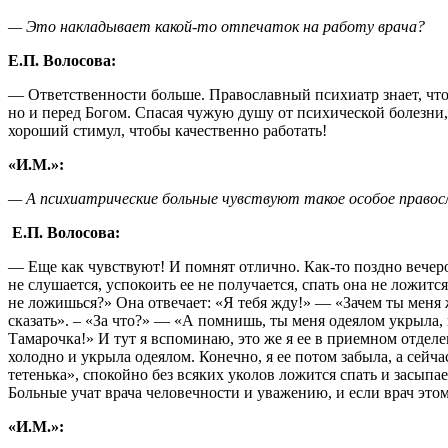
— Это накладывает какой-то отпечаток на работу врача?
Е.П. Волосова:
— Ответственности больше. Православный психиатр знает, что 
но и перед Богом. Спасая чужую душу от психической болезни,
хороший стимул, чтобы качественно работать!
«И.М.»:
— А психиатрические больные чувствуют такое особое правос
Е.П. Волосова:
— Еще как чувствуют! И помнят отлично. Как-то поздно вечер
не слушается, успокоить ее не получается, спать она не ложи
не ложишься?» Она отвечает: «Я тебя жду!» — «Зачем ты меня 
сказать». – «За что?» — «А помнишь, ты меня одеялом укрыла, 
Тамарочка!» И тут я вспоминаю, это же я ее в приемном отдел
холодно и укрыла одеялом. Конечно, я ее потом забыла, а сейча
тетенька», спокойно без всяких уколов ложится спать и засыпае
Больные учат врача человечности и уважению, и если врач этом
«И.М.»: