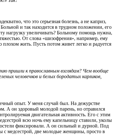
к!» Так?
декватно, что это серьезная болезнь, а не каприз,
 Больной и так находится в трудном положении, его
у эту нагрузку увеличивать? Больному помощь нужна,
 тяжестью. От слова «шизофрения», например, ему
 о плохом жить. Пусть потом живет легко и радуется
трию пришли к православным взглядам? Чем вообще
еленых человечков и белых бородатых карликов,
чный опыт. У меня случай был. На дежурстве
ом. А он здоровый молодой парень, но отравился
нтролируемая двигательная активность. Его с этим
едсестрой всю ночь ему капельницу ставили, уколы
 постели фиксировали. А он сильный и дурной. Под
Мы с медсестрой, две молодые женщины, просто в