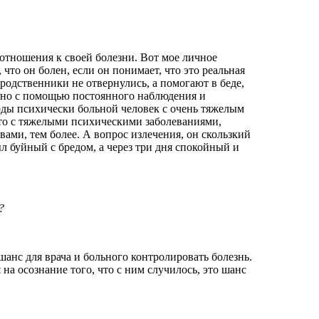
 отношения к своей болезни. Вот мое личное
что он болен, если он понимает, что это реальная
 родственники не отвернулись, а помогают в беде,
ожно с помощью постоянного наблюдения и
оды психически больной человек с очень тяжелым
то с тяжелыми психическими заболеваниями,
ами, тем более. А вопрос излечения, он скользкий
л буйный с бредом, а через три дня спокойный и
?
анс для врача и больного контролировать болезнь.
на осознание того, что с ним случилось, это шанс