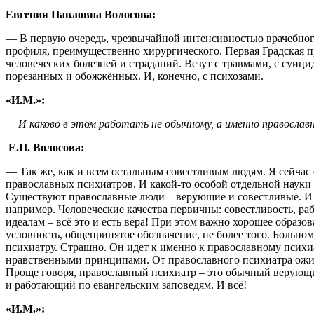
Евгения Павловна Волосова:
— В первую очередь, чрезвычайной интенсивностью врачебног
профиля, преимущественно хирургического. Первая Градская п
человеческих болезней и страданий. Везут с травмами, с суи
порезанных и обожжённых. И, конечно, с психозами.
«И.М.»:
— И каково в этом работать не обычному, а именно православ
Е.П. Волосова:
— Так же, как и всем остальным совестливым людям. Я сейчас 
православных психиатров. И какой-то особой отдельной науки
Существуют православные люди – верующие и совестливые. И 
например. Человеческие качества первичны: совестливость, ра
идеалам – всё это и есть вера! При этом важно хорошее образо
условность, общепринятое обозначение, не более того. Больном
психиатру. Страшно. Он идет к именно к православному психиа
нравственными принципами. От православного психиатра ож
Проще говоря, православный психиатр – это обычный верующ
и работающий по евангельским заповедям. И всё!
«И.М.»: