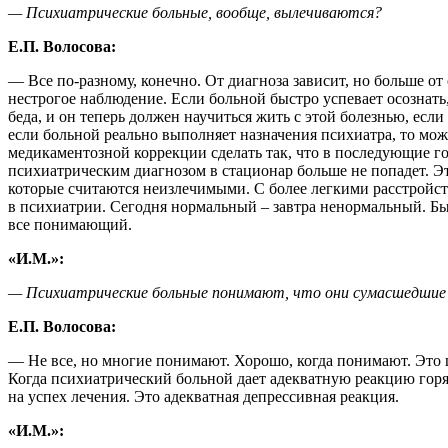
— Психиатрические больные, вообще, вылечиваются?
Е.П. Волосова:
— Все по-разному, конечно. От диагноза зависит, но больше от
нестрогое наблюдение. Если больной быстро успевает осознать, 
беда, и он теперь должен научиться жить с этой болезнью, если
если больной реально выполняет назначения психиатра, то м
медикаментозной коррекции сделать так, что в последующие г
психиатрическим диагнозом в стационар больше не попадет. Э
которые считаются неизлечимыми. С более легкими расстройств
в психиатрии. Сегодня нормальный – завтра ненормальный. Бы
все понимающий.
«И.М.»:
— Психиатрические больные понимают, что они сумасшедшие
Е.П. Волосова:
— Не все, но многие понимают. Хорошо, когда понимают. Это ш
Когда психиатрический больной дает адекватную реакцию горя 
на успех лечения. Это адекватная депрессивная реакция.
«И.М.»: