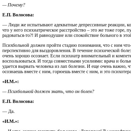
— Почему?
Е.П. Волосова:
— Люди же испытывают адекватные депрессивные реакции, когд
что у него психиатрическое расстройство – это же тоже горе, п
радоваться-то?! И равнодушие или спокойствие больного в это
Психбольной должен пройти стадию понимания, что с ним что-т
перспективно для выздоровления. В течение психической боле
очень хорошо осознает. Если психиатр внимательный и компет
воспользоваться. И тогда совместными усилиями: врача и бол
удается вырвать человека из лап болезни. И еще очень важно, 
осознаешь вместе с ним, горюешь вместе с ним, и это психотер
«И.М.»:
— Психбольной должен знать, что он болен?
Е.П. Волосова:
— Да.
«И.М.»: