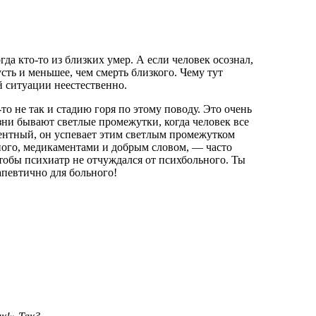
а кто-то из близких умер. А если человек осознал,
усть и меньшее, чем смерть близкого. Чему тут
й ситуации неестественно.
о не так и стадию горя по этому поводу. Это очень
зни бывают светлые промежутки, когда человек все
ентный, он успевает этим светлым промежутком
ьного, медикаментами и добрым словом, — часто
чтобы психиатр не отчуждался от психбольного. Ты
апевтично для больного!