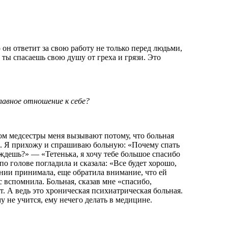
он ответит за свою работу не только перед людьми,
 ты спасаешь свою душу от греха и грязи. Это
лавное отношение к себе?
ом медсестры меня вызывают потому, что больная
тся. Я прихожу и спрашиваю больную: «Почему спать
ждешь?» — «Тетенька, я хочу тебе большое спасибо
по голове погладила и сказала: «Все будет хорошо,
ении принимала, еще обратила внимание, что ей
с вспомнила. Больная, сказав мне «спасибо,
т. А ведь это хроническая психиатрическая больная.
у не учится, ему нечего делать в медицине.