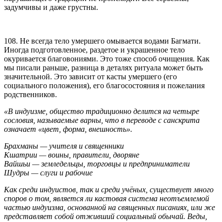
задумчивы и даже грустны.
108. Не всегда тело умершего омывается водами Багмати.
Иногда подготовленное, раздетое и украшенное тело
окуривается благовониями. Это тоже способ очищения. Как
мы писали раньше, разница в деталях ритуала может быть
значительной. Это зависит от касты умершего (его
социального положения), его благосостояния и пожелания
родственников.
«В индуизме, общество традиционно делится на четыре
сословия, называемые варны, что в переводе с санскрита
означает «цвет, форма, внешность».
Брахманы — учителя и священники
Кшатрии — воины, правители, дворяне
Вайшьи — земледельцы, торговцы и предприниматели
Шудры — слуги и рабочие
Как среди индуистов, так и среди учёных, существует много
споров о том, является ли кастовая система неотъемлемой
частью индуизма, основанной на священных писаниях, или же
представляет собой отживший социальный обычай. Веды,