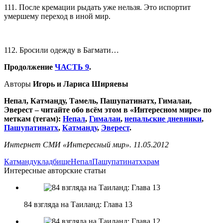
111. После кремации рыдать уже нельзя. Это испортит
умершему переход в иной мир.
112. Бросили одежду в Багмати…
Продолжение
ЧАСТЬ 9
.
Авторы
Игорь и Лариса Ширяевы
Непал, Катманду, Тамель, Пашупатинатх, Гималаи,
Эверест – читайте обо всём этом в «Интересном мире» по
меткам (тегам):
Непал
,
Гималаи
,
непальские дневники
,
Пашупатинатх
,
Катманду
,
Эверест
.
Интернет СМИ «Интересный мир». 11.05.2012
Катманду
кладбище
Непал
Пашупатинатх
храм
Интересные авторские статьи
84 взгляда на Таиланд: Глава 13