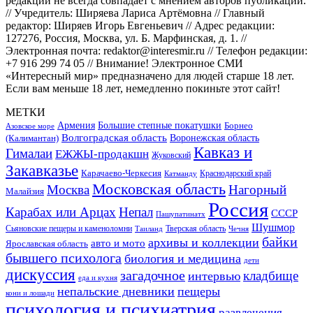
редакции не всегда совпадает с мнением авторов публикаций.
// Учредитель: Ширяева Лариса Артёмовна // Главный
редактор: Ширяев Игорь Евгеньевич // Адрес редакции:
127276, Россия, Москва, ул. Б. Марфинская, д. 1. //
Электронная почта: redaktor@interesmir.ru // Телефон редакции:
+7 916 299 74 05 // Внимание! Электронное СМИ
«Интересный мир» предназначено для людей старше 18 лет.
Если вам меньше 18 лет, немедленно покиньте этот сайт!
МЕТКИ
Большие степные покатушки
Армения
Борнео
Азовское море
Волгоградская область
Воронежская область
(Калимантан)
Кавказ и
Гималаи
ЕЖЖЫ-продакшн
Жуковский
Закавказье
Карачаево-Черкесия
Катманду
Краснодарский край
Московская область
Москва
Нагорный
Малайзия
Россия
Карабах или Арцах
Непал
СССР
Пашупатинатх
Шушмор
Сьяновские пещеры и каменоломни
Тверская область
Таиланд
Чечня
байки
архивы и коллекции
авто и мото
Ярославская область
бывшего психолога
биология и медицина
дети
дискуссия
загадочное
кладбище
интервью
еда и кухня
непальские дневники
пещеры
кони и лошади
психология и психиатрия
развлечения