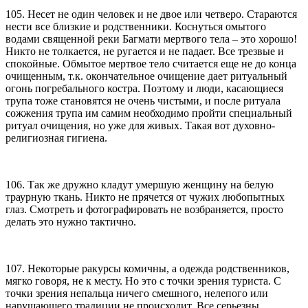
105. Несет не один человек и не двое или четверо. Стараются
нести все близкие и родственники. Коснуться омытого
водами священной реки Багмати мертвого тела – это хорошо!
Никто не толкается, не ругается и не падает. Все трезвые и
спокойные. Обмытое мертвое тело считается еще не до конца
очищенным, т.к. окончательное очищение дает ритуальный
огонь погребального костра. Поэтому и люди, касающиеся
трупа тоже становятся не очень чистыми, и после ритуала
сожжения трупа им самим необходимо пройти специальный
ритуал очищения, но уже для живых. Такая вот духовно-
религиозная гигиена.
106. Так же дружно кладут умершую женщину на белую
траурную ткань. Никто не прячется от чужих любопытных
глаз. Смотреть и фотографировать не возбраняется, просто
делать это нужно тактично.
107. Некоторые ракурсы комичны, а одежда родственников,
мягко говоря, не к месту. Но это с точки зрения туриста. С
точки зрения непальца ничего смешного, нелепого или
нарушающего традиции не происходит. Все серьезны,