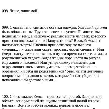
098. Чище, чище мой!
099. Омывая тело, снимают остатки одежды. Умерший должен
быть обнаженным. Труп окоченеть не успел. Помните, мы
поднимали тему, а насколько реально мертв человек, которого
принесли для сожжения в Пашупатинатх? В какой момент
наступает смерть? Спешно приносят сюда только что
умерших, т.к. жара вынуждает простых людей спешить? Или
смерть наступает естественным путем прямо на гхате, и задача
родственников угадать, когда же уже пора нести на ритуал
еще живого человека? Или умирающему незаметно для
окружающих «помогают» умереть вовремя, чтобы он не
обременял ни себя ни родственников? Увы, на эти логичные
вопросы мы не нашли ответов, которые бы нас убедили и
показались нам достоверными…
100. Снять нижнее белье – процесс не простой. Заодно надо
обмыть лоно умершей женщины священной водой из реки
Багмати. Все это требует крепких нервов и любви к