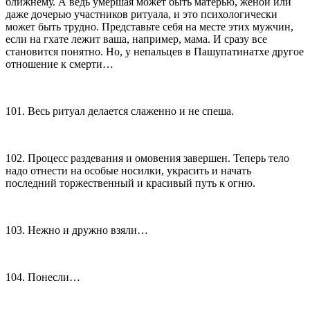
ближнему. А ведь умершая может быть матерью, женой или
даже дочерью участников ритуала, и это психологически
может быть трудно. Представьте себя на месте этих мужчин,
если на гхате лежит ваша, например, мама. И сразу все
становится понятно. Но, у непальцев в Пашупатинатхе другое
отношение к смерти…
101. Весь ритуал делается слаженно и не спеша.
102. Процесс раздевания и омовения завершен. Теперь тело
надо отнести на особые носилки, украсить и начать
последний торжественный и красивый путь к огню.
103. Нежно и дружно взяли…
104. Понесли…