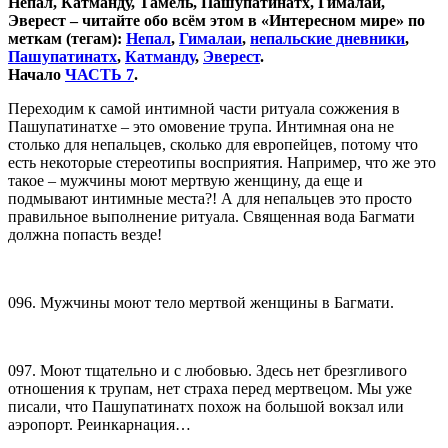
Непал, Катманду, Тамель, Пашупатинатх, Гималаи,
Эверест – читайте обо всём этом в «Интересном мире» по
меткам (тегам):
Непал
,
Гималаи
,
непальские дневники
,
Пашупатинатх
,
Катманду
,
Эверест
.
Начало
ЧАСТЬ 7
.
Переходим к самой интимной части ритуала сожжения в
Пашупатинатхе – это омовение трупа. Интимная она не
столько для непальцев, сколько для европейцев, потому что
есть некоторые стереотипы восприятия. Например, что же это
такое – мужчины моют мертвую женщину, да еще и
подмывают интимные места?! А для непальцев это просто
правильное выполнение ритуала. Священная вода Багмати
должна попасть везде!
096. Мужчины моют тело мертвой женщины в Багмати.
097. Моют тщательно и с любовью. Здесь нет брезгливого
отношения к трупам, нет страха перед мертвецом. Мы уже
писали, что Пашупатинатх похож на большой вокзал или
аэропорт. Реинкарнация…