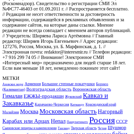
(Роскомнадзор). Свидетельство о регистрации СМИ Эл
№ФС77-46403 от 01.09.2011 г. // Распространяется бесплатно.
// Редакция не несет ответственности за достоверность
информации, содержащейся в рекламных объявлениях и за
содержание сайтов, на которые даны ссылки. Мнение
редакции не всегда совпадает с мнением авторов публикаций.
// Учредитель: Ширяева Лариса Артёмовна // Главный
редактор: Ширяев Игорь Евгеньевич // Адрес редакции:
127276, Россия, Москва, ул. Б. Марфинская, д. 1. //
Электронная почта: redaktor@interesmir.ru // Телефон редакции:
+7 916 299 74 05 // Внимание! Электронное СМИ
«Интересный мир» предназначено для людей старше 18 лет.
Если вам меньше 18 лет, немедленно покиньте этот сайт!
МЕТКИ
Большие степные покатушки
Армения
Борнео
Азовское море
Волгоградская область
Воронежская область
(Калимантан)
Кавказ и
Гималаи
ЕЖЖЫ-продакшн
Жуковский
Закавказье
Карачаево-Черкесия
Катманду
Краснодарский край
Московская область
Москва
Нагорный
Малайзия
Россия
Карабах или Арцах
Непал
СССР
Пашупатинатх
Шушмор
Сьяновские пещеры и каменоломни
Тверская область
Таиланд
Чечня
байки
архивы и коллекции