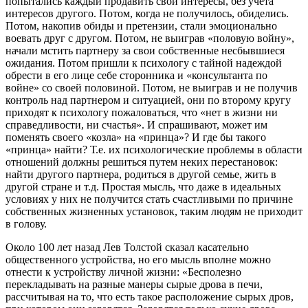
попытались каждый продавить свои интересы, без учета
интересов другого. Потом, когда не получилось, обиделись.
Потом, накопив обиды и претензии, стали эмоционально
воевать друг с другом. Потом, не выиграв «половую войну»,
начали мстить партнеру за свои собственные несбывшиеся
ожидания. Потом пришли к психологу с тайной надеждой
обрести в его лице себе сторонника и «консультанта по
войне» со своей половиной. Потом, не выиграв и не получив
контроль над партнером и ситуацией, они по второму кругу
приходят к психологу пожаловаться, что «нет в жизни ни
справедливости, ни счастья». И спрашивают, может им
поменять своего «козла» на «принца»? И где бы такого
«принца» найти? Т.е. их психологические проблемы в области
отношений должны решиться путем неких перестановок:
найти другого партнера, родиться в другой семье, жить в
другой стране и т.д. Простая мысль, что даже в идеальных
условиях у них не получится стать счастливыми по причине
собственных жизненных установок, таким людям не приходит
в голову.
Около 100 лет назад Лев Толстой сказал касательно
общественного устройства, но его мысль вполне можно
отнести к устройству личной жизни: «Бесполезно
перекладывать на разные манеры сырые дрова в печи,
рассчитывая на то, что есть такое расположение сырых дров,