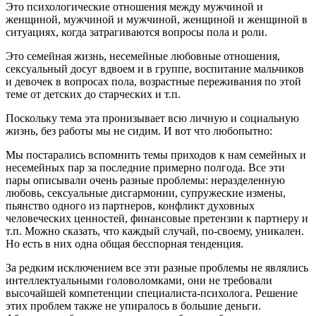
Это психологические отношения между мужчиной и
женщиной, мужчиной и мужчиной, женщиной и женщиной в
ситуациях, когда затрагиваются вопросы пола и роли.
Это семейная жизнь, несемейные любовные отношения,
сексуальный досуг вдвоем и в группе, воспитание мальчиков
и девочек в вопросах пола, возрастные переживания по этой
теме от детских до старческих и т.п.
Поскольку тема эта пронизывает всю личную и социальную
жизнь, без работы мы не сидим. И вот что любопытно:
Мы постарались вспомнить темы приходов к нам семейных и
несемейных пар за последние примерно полгода. Все эти
пары описывали очень разные проблемы: неразделенную
любовь, сексуальные дисгармонии, супружеские измены,
пьянство одного из партнеров, конфликт духовных
человеческих ценностей, финансовые претензии к партнеру и
т.п. Можно сказать, что каждый случай, по-своему, уникален.
Но есть в них одна общая бесспорная тенденция.
За редким исключением все эти разные проблемы не являлись
интеллектуальными головоломками, они не требовали
высочайшей компетенции специалиста-психолога. Решение
этих проблем также не упиралось в большие деньги.