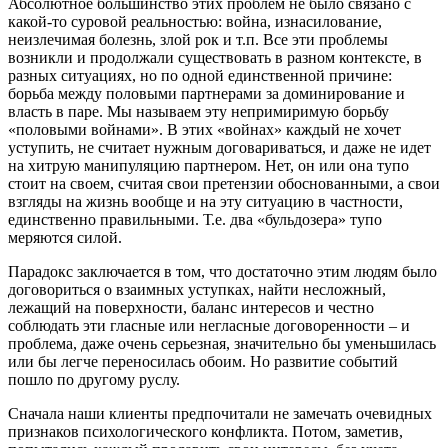
Абсолютное большинство этих проблем не было связано с
какой-то суровой реальностью: война, изнасилование,
неизлечимая болезнь, злой рок и т.п. Все эти проблемы
возникли и продолжали существовать в разном контексте, в
разных ситуациях, но по одной единственной причине:
борьба между половыми партнерами за доминирование и
власть в паре. Мы называем эту непримиримую борьбу
«половыми войнами». В этих «войнах» каждый не хочет
уступить, не считает нужным договариваться, и даже не идет
на хитрую манипуляцию партнером. Нет, он или она тупо
стоит на своем, считая свои претензии обоснованными, а свои
взгляды на жизнь вообще и на эту ситуацию в частности,
единственно правильными. Т.е. два «бульдозера» тупо
меряются силой.
Парадокс заключается в том, что достаточно этим людям было
договориться о взаимных уступках, найти несложный,
лежащий на поверхности, баланс интересов и честно
соблюдать эти гласные или негласные договоренности – и
проблема, даже очень серьезная, значительно бы уменьшилась
или бы легче переносилась обоим. Но развитие событий
пошло по другому руслу.
Сначала наши клиенты предпочитали не замечать очевидных
признаков психологического конфликта. Потом, заметив,