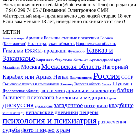
Электронная почта: redaktor@interesmir.ru // Телефон редакции:
+7 916 299 74 05 // Внимание! Электронное СМИ
«Интересный мир» предназначено для людей старше 18 лет.
Если вам меньше 18 лет, немедленно покиньте этот сайт!
МЕТКИ
Большие степные покатушки
Армения
Борнео
Азовское море
Волгоградская область
Воронежская область
(Калимантан)
Кавказ и
Гималаи
ЕЖЖЫ-продакшн
Жуковский
Закавказье
Карачаево-Черкесия
Катманду
Краснодарский край
Московская область
Москва
Нагорный
Малайзия
Россия
Карабах или Арцах
Непал
СССР
Пашупатинатх
Шушмор
Сьяновские пещеры и каменоломни
Тверская область
Таиланд
Чечня
байки
архивы и коллекции
авто и мото
Ярославская область
бывшего психолога
биология и медицина
дети
дискуссия
загадочное
кладбище
интервью
еда и кухня
непальские дневники
пещеры
кони и лошади
психология и психиатрия
развлечения
храм
судьба
фото и видео