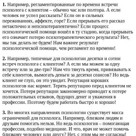
1.
Например, регламентированные по времени встречи
психолога с клиентом – обычно час или полтора. А если
человек не успел рассказать? Если он в сильных
переживаниях, аффекте, горе? Если прерывать его рассказ
нетактично и непсихотерапевтично? Если процесс
психологической помощи вошёл в ту стадию, когда прерывать
его означает потерю психотерапевтического результата? Нет,
мы так делать не будем! Нам важнее результат
психологической помощи, чем регламент по времени!
2.
Например, типичные для психологии десятки и сотни
встреч психолога с клиентом? А если мы можем за одну
встречу или за две-три? Нам что тянуть время, привязывать к
себе клиентов, вымогать деньги за десятки сеансов? Но ведь
клиент не глуп, он это увидит. Репутация хороших
психологов нас кормит. Терять репутацию перед клиентом не
хочется. Потеря репутации закономерно приводит к потере
положительных отзывов, будущих денег и уважения в
профессии. Поэтому будем работать быстро и хорошо!
3.
Во многих направлениях психологии существует масса
ограничений для психолога. Например, близким людям и
друзьям помогать нельзя. Но ведь психология – помогающая
профессия, подобно медицине. И что, врач не может помочь
близкому человеку или другу? Нет, с этим мы не согласны!