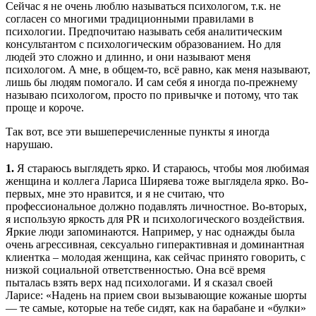
Сейчас я не очень люблю называться психологом, т.к. не
согласен со многими традиционными правилами в
психологии. Предпочитаю называть себя аналитическим
консультантом с психологическим образованием. Но для
людей это сложно и длинно, и они называют меня
психологом. А мне, в общем-то, всё равно, как меня называют,
лишь бы людям помогало. И сам себя я иногда по-прежнему
называю психологом, просто по привычке и потому, что так
проще и короче.
Так вот, все эти вышеперечисленные пункты я иногда
нарушаю.
1.
Я стараюсь выглядеть ярко. И стараюсь, чтобы моя любимая
женщина и коллега Лариса Ширяева тоже выглядела ярко. Во-
первых, мне это нравится, и я не считаю, что
профессиональное должно подавлять личностное. Во-вторых,
я использую яркость для PR и психологического воздействия.
Яркие люди запоминаются. Например, у нас однажды была
очень агрессивная, сексуально гиперактивная и доминантная
клиентка – молодая женщина, как сейчас принято говорить, с
низкой социальной ответственностью. Она всё время
пыталась взять верх над психологами. И я сказал своей
Ларисе: «Надень на прием свои вызывающие кожаные шорты
— те самые, которые на тебе сидят, как на барабане и «булки»