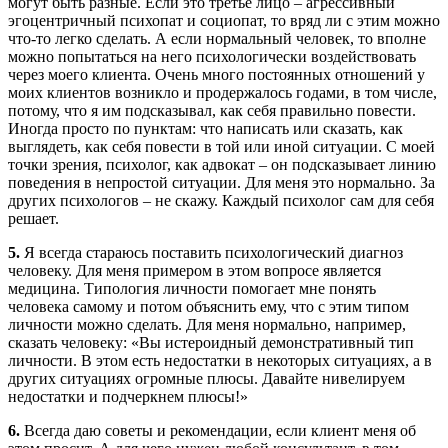
могут быть разные. Если это третье лицо – агрессивный
эгоцентричный психопат и социопат, то вряд ли с этим можно
что-то легко сделать. А если нормальный человек, то вполне
можно попытаться на него психологически воздействовать
через моего клиента. Очень много постоянных отношений у
моих клиентов возникло и продержалось годами, в том числе,
потому, что я им подсказывал, как себя правильно повести.
Иногда просто по пунктам: что написать или сказать, как
выглядеть, как себя повести в той или иной ситуации. С моей
точки зрения, психолог, как адвокат – он подсказывает линию
поведения в непростой ситуации. Для меня это нормально. За
других психологов – не скажу. Каждый психолог сам для себя
решает.
5.
Я всегда стараюсь поставить психологический диагноз
человеку. Для меня примером в этом вопросе является
медицина. Типология личности помогает мне понять
человека самому и потом объяснить ему, что с этим типом
личности можно сделать. Для меня нормально, например,
сказать человеку: «Вы истероидный демонстративный тип
личности. В этом есть недостатки в некоторых ситуациях, а в
других ситуациях огромные плюсы. Давайте нивелируем
недостатки и подчеркнем плюсы!»
6.
Всегда даю советы и рекомендации, если клиент меня об