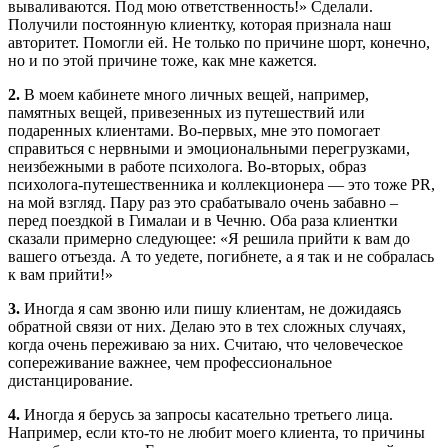
вываливаются. Под мою ответственность!» Сделали.
Получили постоянную клиентку, которая признала наш
авторитет. Помогли ей. Не только по причине шорт, конечно,
но и по этой причине тоже, как мне кажется.
2.
В моем кабинете много личных вещей, например,
памятных вещей, привезенных из путешествий или
подаренных клиентами. Во-первых, мне это помогает
справиться с нервными и эмоциональными перегрузками,
неизбежными в работе психолога. Во-вторых, образ
психолога-путешественника и коллекционера — это тоже PR,
на мой взгляд. Пару раз это срабатывало очень забавно –
перед поездкой в Гималаи и в Чечню. Оба раза клиентки
сказали примерно следующее: «Я решила прийти к вам до
вашего отъезда. А то уедете, погибнете, а я так и не собралась
к вам прийти!»
3.
Иногда я сам звоню или пишу клиентам, не дожидаясь
обратной связи от них. Делаю это в тех сложных случаях,
когда очень переживаю за них. Считаю, что человеческое
сопереживание важнее, чем профессиональное
дистанцирование.
4.
Иногда я берусь за запросы касательно третьего лица.
Например, если кто-то не любит моего клиента, то причины