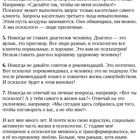
Например: «Сделайте так, чтобы он меня полюбил!»
Психолог может выполнить запрос только касательно самого
клиента. Запросы касательно третьего лица невыполнимы.
Этим пусть колдуны занимаются. Они обманщики, им можно.
А мы психологи — люди приличные.
5.
Никогда не ставьте диагнозов человеку. Диагноз — это
ярлык, это приговор. Все люди разные, в психологии все
клиенты нормальные, и хорошие. Это вам не психиатрия!
Нельзя ставить диагноз хорошему здоровому человеку!
6.
Никогда не давайте советов и рекомендаций. Это неэтично.
Вот психолог порекомендовал, а человеку это не подошло. Он
после рекомендаций пошел и покончил жизнь самоубийством.
И психолог будет в этом виноват!
7.
Никогда не отвечай на личные вопросы, например: «Вот ты
психолог! А у тебя самого в жизни как?» Отвечай на это
уклончиво, например: «Мы сегодня здесь собрались для того,
чтобы поговорить о вас, а не обо мне!»
И вот мне много лет. Я почти всю свою взрослую, социально
активную часть жизни в психологии. С годами моё
отношение к психологии менялось и трансформировалось, но
я её по-прежнему люблю. Больше, чем раньше, хотя иначе.