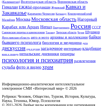
Волгоградская область
Воронежская область
(Калимантан)
Кавказ и
Гималаи
ЕЖЖЫ-продакшн
Жуковский
Закавказье
Карачаево-Черкесия
Катманду
Краснодарский край
Московская область
Москва
Нагорный
Малайзия
Россия
Карабах или Арцах
Непал
СССР
Пашупатинатх
Шушмор
Сьяновские пещеры и каменоломни
Тверская область
Таиланд
Чечня
байки
архивы и коллекции
авто и мото
Ярославская область
бывшего психолога
биология и медицина
дети
дискуссия
загадочное
кладбище
интервью
еда и кухня
непальские дневники
пещеры
кони и лошади
психология и психиатрия
развлечения
храм
судьба
фото и видео
Информационно-аналитическое интеллектуальное
электронное СМИ «Интересный мир» ©
2026
Рубрики: Человек, Общество, Туризм, История, Культура,
Наука, Техника, Юмор, Психология
© 2011-2026 Любые виды копирования или цитирования