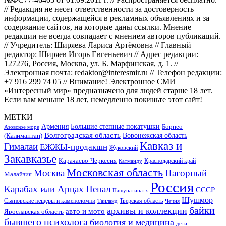
// Редакция не несет ответственности за достоверность
информации, содержащейся в рекламных объявлениях и за
содержание сайтов, на которые даны ссылки. Мнение
редакции не всегда совпадает с мнением авторов публикаций.
// Учредитель: Ширяева Лариса Артёмовна // Главный
редактор: Ширяев Игорь Евгеньевич // Адрес редакции:
127276, Россия, Москва, ул. Б. Марфинская, д. 1. //
Электронная почта: redaktor@interesmir.ru // Телефон редакции:
+7 916 299 74 05 // Внимание! Электронное СМИ
«Интересный мир» предназначено для людей старше 18 лет.
Если вам меньше 18 лет, немедленно покиньте этот сайт!
МЕТКИ
Большие степные покатушки
Армения
Борнео
Азовское море
Волгоградская область
Воронежская область
(Калимантан)
Кавказ и
Гималаи
ЕЖЖЫ-продакшн
Жуковский
Закавказье
Карачаево-Черкесия
Катманду
Краснодарский край
Московская область
Москва
Нагорный
Малайзия
Россия
Карабах или Арцах
Непал
СССР
Пашупатинатх
Шушмор
Сьяновские пещеры и каменоломни
Тверская область
Таиланд
Чечня
байки
архивы и коллекции
авто и мото
Ярославская область
бывшего психолога
биология и медицина
дети