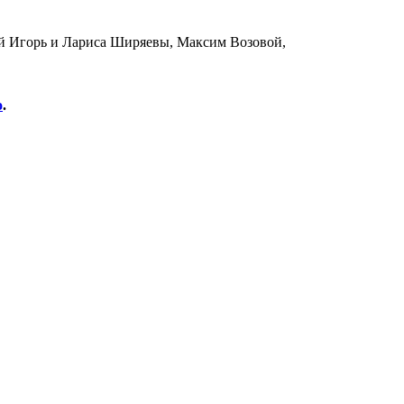
й Игорь и Лариса Ширяевы, Максим Возовой,
о
.