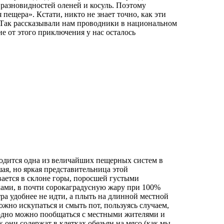
 разновидностей оленей и косуль. Поэтому
пещера». Кстати, никто не знает точно, как эти
Так рассказывали нам проводники в национальном
е от этого приключения у нас осталось
одится одна из величайших пещерных систем в
ая, но яркая представительница этой
ается в склоне горы, поросшей густыми
ами, в почти сорокаградусную жару при 100%
ра удобнее не идти, а плыть на длинной местной
ожно искупаться и смыть пот, пользуясь случаем,
Заодно можно пообщаться с местными жителями и
 они содержат в клетках обезьян на мясо (как мы