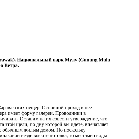
arawak). Национальный парк Мулу (Gunung Mulu
а Ветра.
Саравакских пещер. Основной проход в нее
ера имеет форму галереи. Проводники в
ичивать. Оставим на их совести утверждение, что
та этой щели, по дну которой вы идете, впечатляет
ть с обычным жилым домом. Но поскольку
инаковой везде высоте потолка, то местами своды