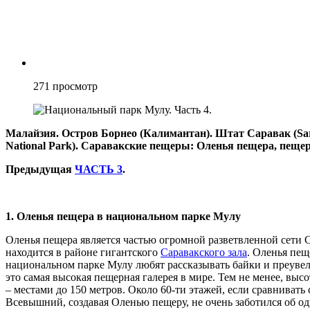
271
просмотр
Малайзия. Остров Борнео (Калимантан). Штат Саравак (S
National Park). Саравакские пещеры: Оленья пещера, пещер
Предыдущая
ЧАСТЬ 3
.
1. Оленья пещера в национальном парке Мулу
Оленья пещера является частью огромной разветвленной сети 
находится в районе гигантского
Саравакского зала
. Оленья пещ
национальном парке Мулу любят рассказывать байки и преувел
это самая высокая пещерная галерея в мире. Тем не менее, высо
– местами до 150 метров. Около 60-ти этажей, если сравнива
Всевышний, создавая Оленью пещеру, не очень заботился об од