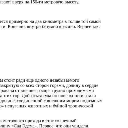
вают вверх на 150-ти метровую высоту.
ется примерно на два километра в толще той самой
ти. Конечно, внутри безумно красиво. Вернее так:
м стоит ради еще одного незабываемого
закрытую со всех сторон горами, долину в сердце
лирована от внешнего мира трудно проходимыми
 этих гор. Добраться туда по поверхности земли
В долине, соединенной с внешним миром подземным
ир» непуганых животных и буйной тропической
лометрового прохода в этот солнечный
лину «Сад Эдема». Первое, что они увидели,