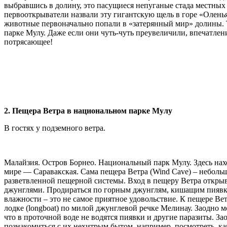
выбравшись в долину, это пасущиеся непуганые стада местных
первооткрыватели назвали эту гигантскую щель в горе «Оленья 
животные первоначально попали в «затерянный мир» долины. 
парке Мулу. Даже если они чуть-чуть преувеличили, впечатлени
потрясающее!
2. Пещера Ветра в национальном парке Мулу
В гостях у подземного ветра.
Малайзия. Остров Борнео. Национальный парк Мулу. Здесь нах
мире — Саравакская. Сама пещера Ветра (Wind Cave) – небольш
разветвленной пещерной системы. Вход в пещеру Ветра открыв
джунглями. Продираться по горным джунглям, кишащим пиявк
влажности – это не самое приятное удовольствие. К пещере Вет
лодке (longboat) по милой джунглевой речке Мелинау. Заодно м
что в проточной воде не водятся пиявки и другие паразиты. 
познакомиться с их нехитрым бытом, например, посмотреть, как