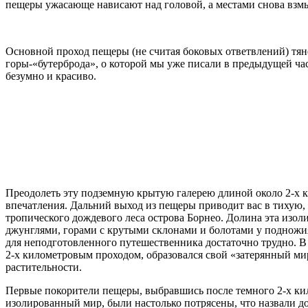
пещеры ужасающе нависают над головой, а местами снова взмы
Основной проход пещеры (не считая боковых ответвлений) тян
горы-«бутерброда», о которой мы уже писали в предыдущей час
безумно и красиво.
Преодолеть эту подземную крытую галерею длиной около 2-х к
впечатления. Дальний выход из пещеры приводит вас в тихую, 
тропического дождевого леса острова Борнео. Долина эта изо
джунглями, горами с крутыми склонами и болотами у подножия
для неподготовленного путешественника достаточно трудно. 
2-х километровым проходом, образовался свой «затерянный м
растительности.
Первые покорители пещеры, выбравшись после темного 2-х ки
изолированный мир, были настолько потрясены, что назвали до