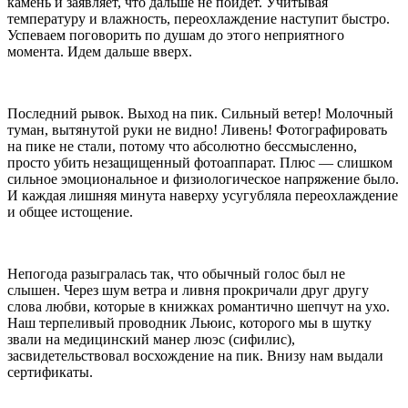
камень и заявляет, что дальше не пойдет. Учитывая
температуру и влажность, переохлаждение наступит быстро.
Успеваем поговорить по душам до этого неприятного
момента. Идем дальше вверх.
Последний рывок. Выход на пик. Сильный ветер! Молочный
туман, вытянутой руки не видно! Ливень! Фотографировать
на пике не стали, потому что абсолютно бессмысленно,
просто убить незащищенный фотоаппарат. Плюс — слишком
сильное эмоциональное и физиологическое напряжение было.
И каждая лишняя минута наверху усугубляла переохлаждение
и общее истощение.
Непогода разыгралась так, что обычный голос был не
слышен. Через шум ветра и ливня прокричали друг другу
слова любви, которые в книжках романтично шепчут на ухо.
Наш терпеливый проводник Льюис, которого мы в шутку
звали на медицинский манер люэс (сифилис),
засвидетельствовал восхождение на пик. Внизу нам выдали
сертификаты.