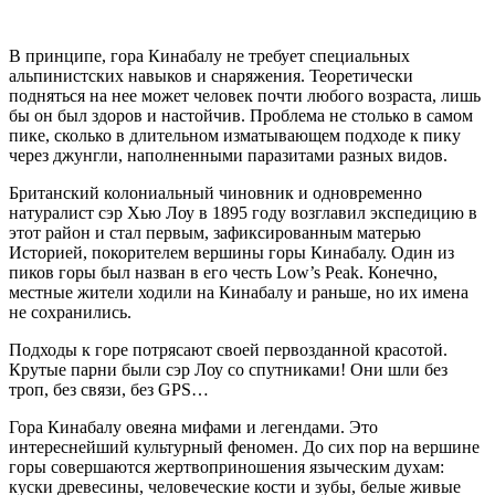
В принципе, гора Кинабалу не требует специальных
альпинистских навыков и снаряжения. Теоретически
подняться на нее может человек почти любого возраста, лишь
бы он был здоров и настойчив. Проблема не столько в самом
пике, сколько в длительном изматывающем подходе к пику
через джунгли, наполненными паразитами разных видов.
Британский колониальный чиновник и одновременно
натуралист сэр Хью Лоу в 1895 году возглавил экспедицию в
этот район и стал первым, зафиксированным матерью
Историей, покорителем вершины горы Кинабалу. Один из
пиков горы был назван в его честь Low’s Peak. Конечно,
местные жители ходили на Кинабалу и раньше, но их имена
не сохранились.
Подходы к горе потрясают своей первозданной красотой.
Крутые парни были сэр Лоу со спутниками! Они шли без
троп, без связи, без GPS…
Гора Кинабалу овеяна мифами и легендами. Это
интереснейший культурный феномен. До сих пор на вершине
горы совершаются жертвоприношения языческим духам:
куски древесины, человеческие кости и зубы, белые живые