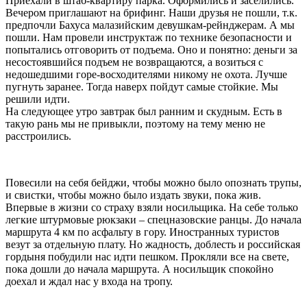
Приехали в штаб-квартиру парка. Оформились и заселились.
Вечером приглашают на брифинг. Наши друзья не пошли, т.к.
предпочли Бахуса малазийским девушкам-рейнджерам. А мы
пошли. Нам провели инструктаж по технике безопасности и
попытались отговорить от подъема. Оно и понятно: деньги за
несостоявшийся подъем не возвращаются, а возиться с
недошедшими горе-восходителями никому не охота. Лучше
пугнуть заранее. Тогда наверх пойдут самые стойкие. Мы
решили идти.
На следующее утро завтрак был ранним и скудным. Есть в
такую рань мы не привыкли, поэтому на тему меню не
расстроились.
Повесили на себя бейджи, чтобы можно было опознать трупы,
и свистки, чтобы можно было издать звуки, пока жив.
Впервые в жизни со страху взяли носильщика. На себе только
легкие штурмовые рюкзаки – спецназовские ранцы. До начала
маршрута 4 км по асфальту в гору. Иностранных туристов
везут за отдельную плату. Но жадность, доблесть и российская
гордыня побудили нас идти пешком. Прокляли все на свете,
пока дошли до начала маршрута. А носильщик спокойно
доехал и ждал нас у входа на тропу.