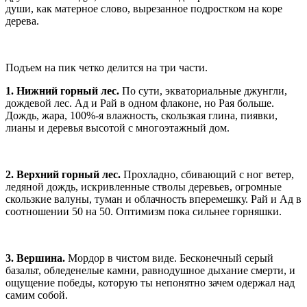
души, как матерное слово, вырезанное подростком на коре
дерева.
Подъем на пик четко делится на три части.
1. Нижний горный лес.
По сути, экваториальные джунгли,
дождевой лес. Ад и Рай в одном флаконе, но Рая больше.
Дождь, жара, 100%-я влажность, скользкая глина, пиявки,
лианы и деревья высотой с многоэтажный дом.
2. Верхний горный лес.
Прохладно, сбивающий с ног ветер,
ледяной дождь, искривленные стволы деревьев, огромные
скользкие валуны, туман и облачность вперемешку. Рай и Ад в
соотношении 50 на 50. Оптимизм пока сильнее горняшки.
3. Вершина.
Мордор в чистом виде. Бесконечный серый
базальт, обледенелые камни, равнодушное дыхание смерти, и
ощущение победы, которую ты непонятно зачем одержал над
самим собой.