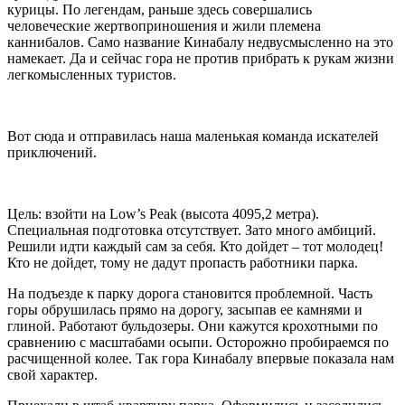
курицы. По легендам, раньше здесь совершались
человеческие жертвоприношения и жили племена
каннибалов. Само название Кинабалу недвусмысленно на это
намекает. Да и сейчас гора не против прибрать к рукам жизни
легкомысленных туристов.
Вот сюда и отправилась наша маленькая команда искателей
приключений.
Цель: взойти на Low’s Peak (высота 4095,2 метра).
Специальная подготовка отсутствует. Зато много амбиций.
Решили идти каждый сам за себя. Кто дойдет – тот молодец!
Кто не дойдет, тому не дадут пропасть работники парка.
На подъезде к парку дорога становится проблемной. Часть
горы обрушилась прямо на дорогу, засыпав ее камнями и
глиной. Работают бульдозеры. Они кажутся крохотными по
сравнению с масштабами осыпи. Осторожно пробираемся по
расчищенной колее. Так гора Кинабалу впервые показала нам
свой характер.