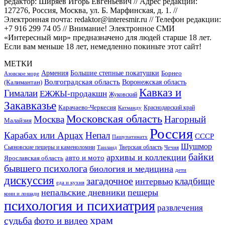
редактор: Ширяев Игорь Евгеньевич // Адрес редакции:
127276, Россия, Москва, ул. Б. Марфинская, д. 1. //
Электронная почта: redaktor@interesmir.ru // Телефон редакции:
+7 916 299 74 05 // Внимание! Электронное СМИ
«Интересный мир» предназначено для людей старше 18 лет.
Если вам меньше 18 лет, немедленно покиньте этот сайт!
МЕТКИ
Большие степные покатушки
Армения
Борнео
Азовское море
Волгоградская область
Воронежская область
(Калимантан)
Кавказ и
Гималаи
ЕЖЖЫ-продакшн
Жуковский
Закавказье
Карачаево-Черкесия
Катманду
Краснодарский край
Московская область
Москва
Нагорный
Малайзия
Россия
Карабах или Арцах
Непал
СССР
Пашупатинатх
Шушмор
Сьяновские пещеры и каменоломни
Тверская область
Таиланд
Чечня
байки
архивы и коллекции
авто и мото
Ярославская область
бывшего психолога
биология и медицина
дети
дискуссия
загадочное
кладбище
интервью
еда и кухня
непальские дневники
пещеры
кони и лошади
психология и психиатрия
развлечения
храм
судьба
фото и видео