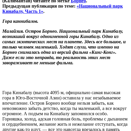
(Калимантан) читайте по метке
Борнео
.
Предыдущая публикация по теме:
«Национальный парк
Кинабалу. Часть 1»
.
Гора каннибалов.
Малайзия. Остров Борнео. Национальный парк Кинабалу,
возникший вокруг одноименной горы Кинабалу. Одно из
самых экзотических мест на планете. Здесь все большое, и
только человек маленький. Ходят слухи, что именно на
Борнео снималась одна из версий фильма «Кинг-Конг».
Даже если это неправда, то реальность этих мест
завораживает не меньше фильма.
Гора Кинабалу (высота 4095 м, официально самая высокая
гора в Юго-Восточной Азии) оставила у нас незабываемое
впечатление. Остров Борнео вообще нельзя забыть, как
невозможно забыть детство, когда ты маленький, а все вокруг
огромное. А подъем на Кинабалу запомнился особо.
Горняшка, холод, адская головная боль, проблемы с дыханием
и сердцебиением, желание жить и нежелание отступать, когда
другие как-то идут, — все это навсегда врезалось в память