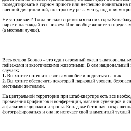
помедитировать в горном приюте или неспешно подняться на пи
военной дисциплиной, по строгому регламенту, под присмотро
Не устраивает? Тогда не надо стремиться на пик горы Кинабалу
парке и наслаждайтесь покоем. Или вообще живите за пределам
(а местами лучше).
Весь остров Борнео – это один огромный океан экваториальн
пейзажами и экзотическими животными. В сам национальный па
случаях:
1.
Вы хотите потешить свое самолюбие и подняться на пик.
2.
Вы хотите обеспечить некоторый парковый уровень безопасн
местными жителями.
На центральной территории при штаб-квартире есть все необход
проведения брифингов и конференций, магазин сувениров и сп
асфальтовые дорожки и тропы. Есть даже бетонная раскрашенн
фотографироваться и она не источает свой знаменитый тухлый 