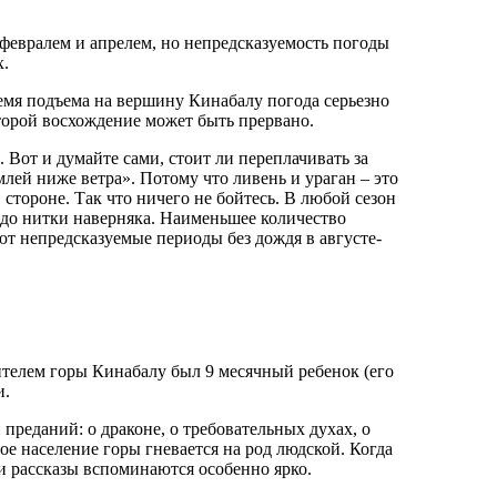
 февралем и апрелем, но непредсказуемость погоды
х.
ремя подъема на вершину Кинабалу погода серьезно
оторой восхождение может быть прервано.
 Вот и думайте сами, стоит ли переплачивать за
лей ниже ветра». Потому что ливень и ураган – это
стороне. Так что ничего не бойтесь. В любой сезон
т до нитки наверняка. Наименьшее количество
ют непредсказуемые периоды без дождя в августе-
телем горы Кинабалу был 9 месячный ребенок (его
и.
преданий: о драконе, о требовательных духах, о
ое население горы гневается на род людской. Когда
ти рассказы вспоминаются особенно ярко.