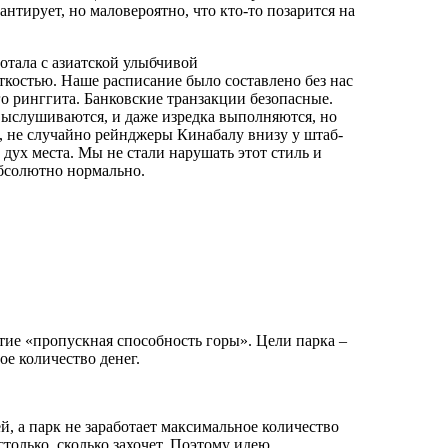
антирует, но маловероятно, что кто-то позарится на
отала с азиатской улыбчивой
костью. Наше расписание было составлено без нас
о ринггита. Банковские транзакции безопасные.
ыслушиваются, и даже изредка выполняются, но
, не случайно рейнджеры Кинабалу внизу у штаб-
дух места. Мы не стали нарушать этот стиль и
абсолютно нормально.
ятие «пропускная способность горы». Цели парка –
е количество денег.
, а парк не заработает максимальное количество
столько, сколько захочет. Поэтому идею