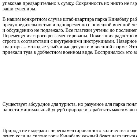
упаковав предварительно в сумку. Сохранность их никто не гар
ваши сувениры.
В нашем конкретном случае штаб-квартира парка Кинабалу раб
предупредительностью и одновременно с немецкой военной чет
и обсуждению не подлежало. Все платежи учтены до последнег
Перемещения строго регламентированы. Пожелания радостно в
строго в соответствии с внутренними инструкциями. Наверное
квартиры – молодые улыбчивые девушки в военной форме. Это 
приехали туда в доблестном военном виде. Воспринялось это 
Существует абсурдное для туриста, но разумное для парка пон
нанести минимальный ущерб природе и заработать максимально
Природа не выдержит нерегламентированного количества людей
денег, если на склоне горы Кинабалу каждый будет находиться 