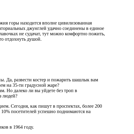
ножия горы находится вполне цивилизованная
ваториальных джунглей удачно соединены в единое
 лавочках не судачат, тут можно комфортно пожить,
то отдохнуть душой.
ы. Да, развести костер и пожарить шашлык вам
ем на 35-ти градусной жаре?
. Но далеко ли вы уйдете без троп в
з людей?
м. Сегодня, как пишут в проспектах, более 200
о 10% посетителей успешно поднимаются на
ов в 1964 году.