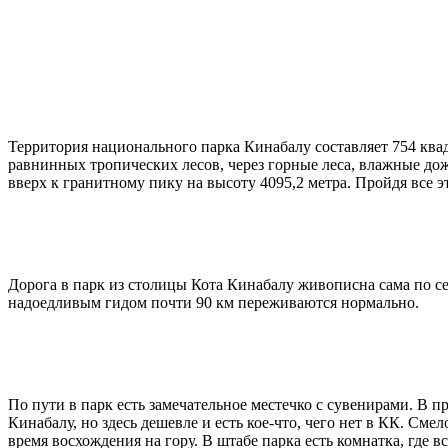
Территория национального парка Кинабалу составляет 754 ква
равнинных тропических лесов, через горные леса, влажные дож
вверх к гранитному пику на высоту 4095,2 метра. Пройдя все 
Дорога в парк из столицы Кота Кинабалу живописна сама по се
надоедливым гидом почти 90 км переживаются нормально.
По пути в парк есть замечательное местечко с сувенирами. В п
Кинабалу, но здесь дешевле и есть кое-что, чего нет в КК. Смел
время восхождения на гору. В штабе парка есть комнатка, где 