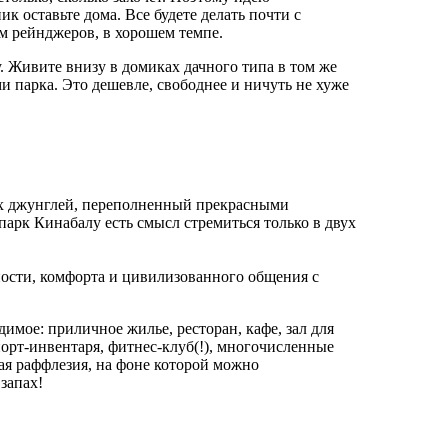
к оставьте дома. Все будете делать почти с
м рейнджеров, в хорошем темпе.
. Живите внизу в домиках дачного типа в том же
и парка. Это дешевле, свободнее и ничуть не хуже
ых джунглей, переполненный прекрасными
рк Кинабалу есть смысл стремиться только в двух
ости, комфорта и цивилизованного общения с
имое: приличное жилье, ресторан, кафе, зал для
орт-инвентаря, фитнес-клуб(!), многочисленные
ая раффлезия, на фоне которой можно
запах!