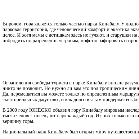
Впрочем, гора является только частью парка Кинабалу. У под
парковая территория, где человеческий комфорт и экзотика эк
целое. И хотя мамы с детишкам здесь не гуляют, и старушки на
побродить по разрешенным тропам, пофотографировать и прос
Ограничения свободы туриста в парке Кинабалу вполне разумн
никто не позволит. Но нужно ли вам это под тропическим ливн
Да, перемещаться вы можете только по определенным маршрутам
экваториальных джунглях, и как долго вы там продержитесь бе
В 2000 году ЮНЕСКО объявил гору Кинабалу мировым наследие
тысяч человек посещают парк каждый год. Из них только окол
вершину горы.
Национальный парк Кинабалу был открыт миру путешественник