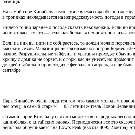
разница.
На самой горе Кинабалу самое сухое время года обычно между
в тропиках накладывается на непредсказуемость погоды в гора
Ничего точно заранее о погоде сказать невозможно. Если во в
испортилась, то это — реальная большая неприятность из-за к
Если на пик вы идти не собираетесь, то дожди можно пережить.
высокий сезон. Малазийцы не зря называют остров Борнео «Зем
разное. Разрушительные тайфуны и ураганы проходят обычно в 
крышу с домика не сорвет, и с горы вас не унесет, но промочи
дождей стабильно происходит с февраля по апрель, и еще быва
сентябре.
Парк Кинабалу очень гордится тем, что самым молодым покори
нес отец), а самый старым — 83-летний житель Новой Зеланди
С самой горой Кинабалу связано множество народных легенд и 
каннибалах, о китайских вдовах. Периодически все это сказочн
непогода обрушивается на Low’s Peak (высота 4095,2 метра), э