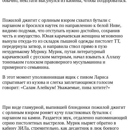
обычно, некстати высунулся из кабины, чтобы поздороваться.
Пожилой джигит с орлиным взором схватил бутыли с
нарзаном и бросился наутек по направлению к белой Ниве,
видимо подумав, что отступать нужно достойно, сохранив
честь и имущество. Юная карачаевская женщина мгновенно
вынула откуда-то из складок пышной одежды пистолет ТТ,
передернула затвор, и направила ствол прямо в пузо
нехуденькому Мурику. Мурик, путая литературный
карачаевский с русским матерным, начал взывать к Аллаху
тоненьким голоском правоверного мусульманина и
примерного семьянина.
В этот момент уполовинившая ящик с пивом Лариса
спрыгивает из кузова и слегка заплетающимся голосом
говорит: «Салам Алейкум! Уважаемые, пива хотите?»
При виде гламурной, выпившей блондинки пожилой джигит
с орлиным взором роняет кучу пластиковых бутылок с
нарзаном на камни. Раздается звук, отдаленно напоминающий
серию пистолетных выстрелов. Мурик ныряет обратно в
кабину ЗИЛа, стремительно, как десантник в люк боевого