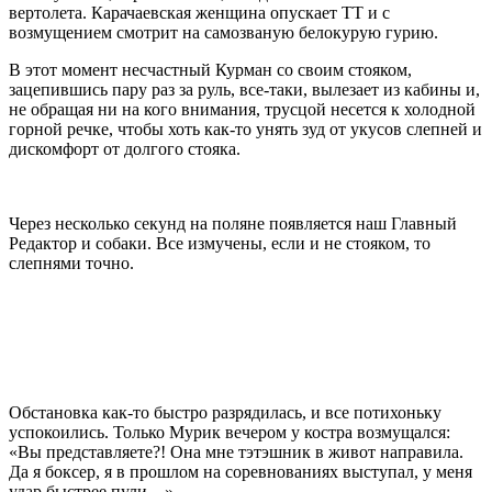
вертолета. Карачаевская женщина опускает ТТ и с
возмущением смотрит на самозваную белокурую гурию.
В этот момент несчастный Курман со своим стояком,
зацепившись пару раз за руль, все-таки, вылезает из кабины и,
не обращая ни на кого внимания, трусцой несется к холодной
горной речке, чтобы хоть как-то унять зуд от укусов слепней и
дискомфорт от долгого стояка.
Через несколько секунд на поляне появляется наш Главный
Редактор и собаки. Все измучены, если и не стояком, то
слепнями точно.
Обстановка как-то быстро разрядилась, и все потихоньку
успокоились. Только Мурик вечером у костра возмущался:
«Вы представляете?! Она мне тэтэшник в живот направила.
Да я боксер, я в прошлом на соревнованиях выступал, у меня
удар быстрее пули…»