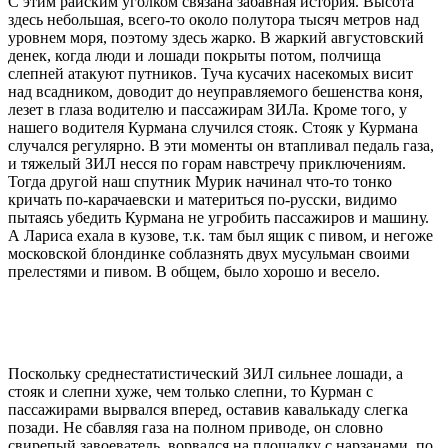
С этим райским уголком связана забавная история. Высота
здесь небольшая, всего-то около полутора тысяч метров над
уровнем моря, поэтому здесь жарко. В жаркий августовский
денек, когда люди и лошади покрыты потом, полчища
слепней атакуют путников. Туча кусачих насекомых висит
над всадником, доводит до неуправляемого бешенства коня,
лезет в глаза водителю и пассажирам ЗИЛа. Кроме того, у
нашего водителя Курмана случился стояк. Стояк у Курмана
случался регулярно. В эти моменты он втапливал педаль газа,
и тяжелый ЗИЛ несся по горам навстречу приключениям.
Тогда другой наш спутник Мурик начинал что-то тонко
кричать по-карачаевски и материться по-русски, видимо
пытаясь убедить Курмана не угробить пассажиров и машину.
А Лариса ехала в кузове, т.к. там был ящик с пивом, и негоже
московской блондинке соблазнять двух мусульман своими
прелестями и пивом. В общем, было хорошо и весело.
Поскольку среднестатистический ЗИЛ сильнее лошади, а
стояк и слепни хуже, чем только слепни, то Курман с
пассажирами вырвался вперед, оставив кавалькаду слегка
позади. Не сбавляя газа на полном приводе, он словно
свирепый завоеватель, ворвался на площадку с нарзанами, по