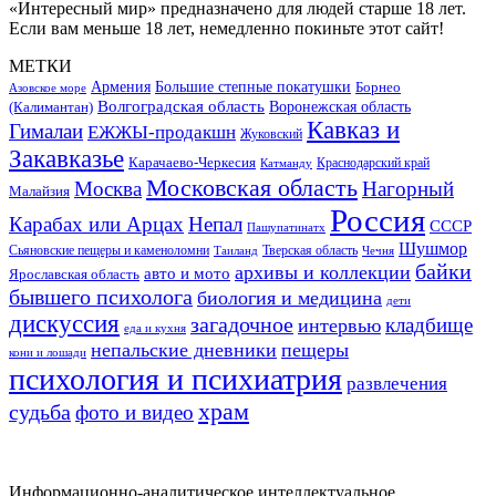
«Интересный мир» предназначено для людей старше 18 лет.
Если вам меньше 18 лет, немедленно покиньте этот сайт!
МЕТКИ
Большие степные покатушки
Армения
Борнео
Азовское море
Волгоградская область
Воронежская область
(Калимантан)
Кавказ и
Гималаи
ЕЖЖЫ-продакшн
Жуковский
Закавказье
Карачаево-Черкесия
Катманду
Краснодарский край
Московская область
Москва
Нагорный
Малайзия
Россия
Карабах или Арцах
Непал
СССР
Пашупатинатх
Шушмор
Сьяновские пещеры и каменоломни
Тверская область
Таиланд
Чечня
байки
архивы и коллекции
авто и мото
Ярославская область
бывшего психолога
биология и медицина
дети
дискуссия
загадочное
кладбище
интервью
еда и кухня
непальские дневники
пещеры
кони и лошади
психология и психиатрия
развлечения
храм
судьба
фото и видео
Информационно-аналитическое интеллектуальное