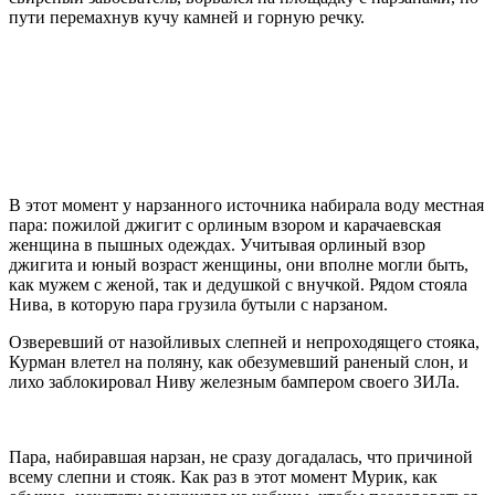
пути перемахнув кучу камней и горную речку.
В этот момент у нарзанного источника набирала воду местная
пара: пожилой джигит с орлиным взором и карачаевская
женщина в пышных одеждах. Учитывая орлиный взор
джигита и юный возраст женщины, они вполне могли быть,
как мужем с женой, так и дедушкой с внучкой. Рядом стояла
Нива, в которую пара грузила бутыли с нарзаном.
Озверевший от назойливых слепней и непроходящего стояка,
Курман влетел на поляну, как обезумевший раненый слон, и
лихо заблокировал Ниву железным бампером своего ЗИЛа.
Пара, набиравшая нарзан, не сразу догадалась, что причиной
всему слепни и стояк. Как раз в этот момент Мурик, как