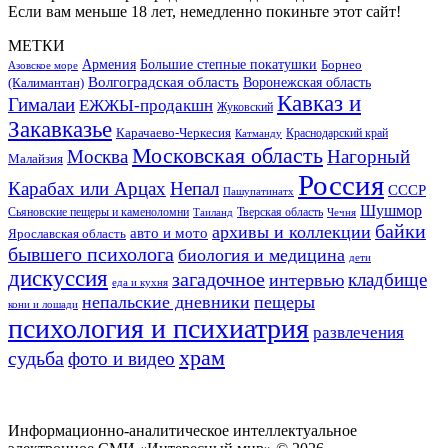
Если вам меньше 18 лет, немедленно покиньте этот сайт!
МЕТКИ
Большие степные покатушки
Армения
Борнео
Азовское море
Волгоградская область
Воронежская область
(Калимантан)
Кавказ и
Гималаи
ЕЖЖЫ-продакшн
Жуковский
Закавказье
Карачаево-Черкесия
Катманду
Краснодарский край
Московская область
Москва
Нагорный
Малайзия
Россия
Карабах или Арцах
Непал
СССР
Пашупатинатх
Шушмор
Сьяновские пещеры и каменоломни
Тверская область
Таиланд
Чечня
байки
архивы и коллекции
авто и мото
Ярославская область
бывшего психолога
биология и медицина
дети
дискуссия
загадочное
кладбище
интервью
еда и кухня
непальские дневники
пещеры
кони и лошади
психология и психиатрия
развлечения
храм
судьба
фото и видео
Информационно-аналитическое интеллектуальное