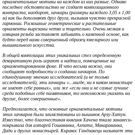
орнаментальные мотивы на каждом из них разные. Однако
последнее обстоятельство не создает композиционного
контраста, наоборот, хачкары (размеры каждого 3,05 х 1,00
м) как бы дополняют друг друга, вызывая чувство прекрасной
гармонии. Роскошные геометрические и растительные
орнаменты вырезаны четко и тщательно. Очень мелкая и
изящная резьба заставляет забывать о каменной основе, как
будто перед нами совершенный образец ювелирного или
вышивального искусства.
В общей композиции этих уникальных стел определенную
декоративную роль играют и надписи, помещенные на
орнаментированном фоне. И что весьма важно, они
сообщают подробности о создании хачкаров. По
единодушному мнению исследователей (и не только
исследователей), эти хачкары «…нигде, ни в каком монастыре
не имеют себе равных», или же «если они и не самые лучшие
среди подобных себе памятников, то невозможно указать на
другие, более совершенные».
Предполагается, что основные орнаментальные мотивы
этих хачкаров были заимствованы из вышивок Арзу-Хатун.
Известно, что благочестивая княгиня Хачена ткала занавеси-
покрывала для алтарей Гошаванка, Ахпата, Макараванка,
Дади и других монастырей. Киракос Гандзакеци называет эти