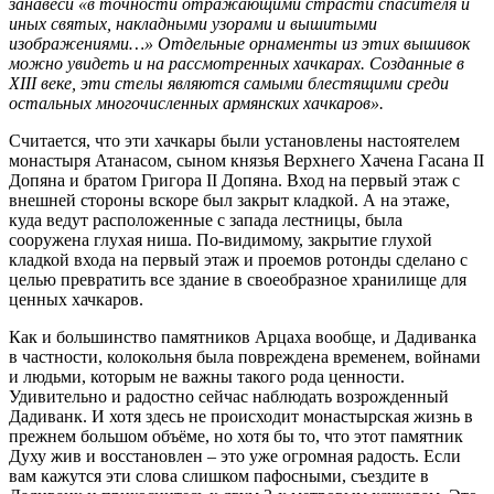
занавеси «в точности отражающими страсти спасителя и
иных святых, накладными узорами и вышитыми
изображениями…» Отдельные орнаменты из этих вышивок
можно увидеть и на рассмотренных хачкарах. Созданные в
XIII веке, эти стелы являются самыми блестящими среди
остальных многочисленных армянских хачкаров».
Считается, что эти хачкары были установлены настоятелем
монастыря Атанасом, сыном князья Верхнего Хачена Гасана II
Допяна и братом Григора II Допяна. Вход на первый этаж с
внешней стороны вскоре был закрыт кладкой. А на этаже,
куда ведут расположенные с запада лестницы, была
сооружена глухая ниша. По-видимому, закрытие глухой
кладкой входа на первый этаж и проемов ротонды сделано с
целью превратить все здание в своеобразное хранилище для
ценных хачкаров.
Как и большинство памятников Арцаха вообще, и Дадиванка
в частности, колокольня была повреждена временем, войнами
и людьми, которым не важны такого рода ценности.
Удивительно и радостно сейчас наблюдать возрожденный
Дадиванк. И хотя здесь не происходит монастырская жизнь в
прежнем большом объёме, но хотя бы то, что этот памятник
Духу жив и восстановлен – это уже огромная радость. Если
вам кажутся эти слова слишком пафосными, съездите в