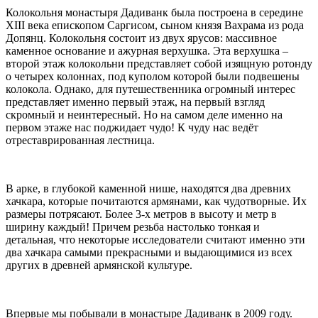
Колокольня монастыря Дадиванк была построена в середине
XIII века епископом Саргисом, сыном князя Вахрама из рода
Допянц. Колокольня состоит из двух ярусов: массивное
каменное основание и ажурная верхушка. Эта верхушка –
второй этаж колокольни представляет собой изящную ротонду
о четырех колоннах, под куполом которой были подвешены
колокола. Однако, для путешественника огромный интерес
представляет именно первый этаж, на первый взгляд
скромный и неинтересный. Но на самом деле именно на
первом этаже нас поджидает чудо! К чуду нас ведёт
отреставрированная лестница.
В арке, в глубокой каменной нише, находятся два древних
хачкара, которые почитаются армянами, как чудотворные. Их
размеры потрясают. Более 3-х метров в высоту и метр в
ширину каждый! Причем резьба настолько тонкая и
детальная, что некоторые исследователи считают именно эти
два хачкара самыми прекрасными и выдающимися из всех
других в древней армянской культуре.
Впервые мы побывали в монастыре Дадиванк в 2009 году.