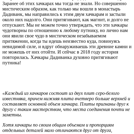
Заранее об этих хачкарах мы тогда не знали. Но совершенно
мистическим образом, как только мы вошли в монастырь
Дадиванк, мы направились к этим двум хачкарам и застыли
около них надолго. Они притягивают, как магнит, и долго не
отпускают. Мы не можем точно утверждать, что эти хачкары
чудотворны по отношению к любому путнику, но лично нам
они явили свое чудо в мистическом незабываемом
притяжении, когда ты идешь неизвестно куда, повинуясь
невидимой силе, и вдруг обнаруживаешь эти древние камни и
не можешь от них отойти. И сейчас в 2018 году история
повторилась. Хачкары Дадиванка духовно притягивают
путника!
«Каждый из хачкаров состоит из двух плит серо-белого
известняка, причем нижняя плита вчетверо больше верхней и
составляет основной объем хачкара. Плиты пригнаны друг к
другу с таким мастерством, что места соединения почти не
заметны.
Хотя хачкары по своим общим объемам и пропорциям
отдельных деталей мало отличаются друг от друга,