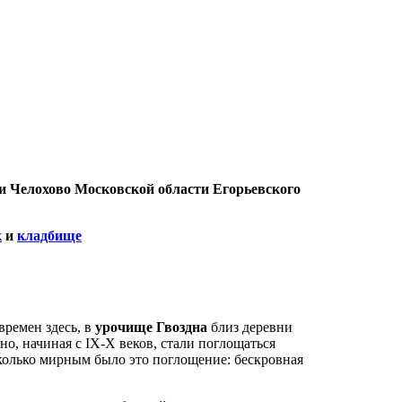
и Челохово Московской области Егорьевского
к
и
кладбище
времен здесь, в
урочище Гвоздна
близ деревни
но, начиная с IX-X веков, стали поглощаться
сколько мирным было это поглощение: бескровная