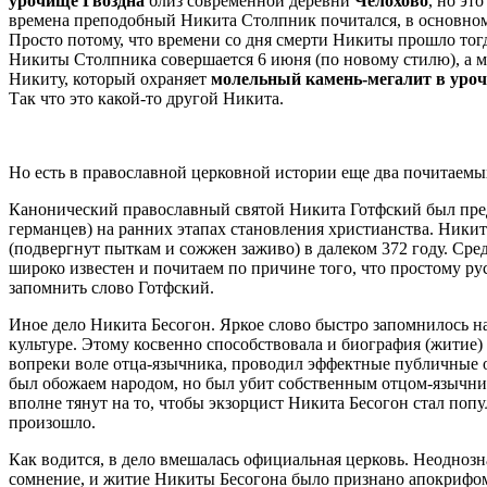
урочище Гвоздна
близ современной деревни
Челохово
, но эт
времена преподобный Никита Столпник почитался, в основном 
Просто потому, что времени со дня смерти Никиты прошло тог
Никиты Столпника совершается 6 июня (по новому стилю), а м
Никиту, который охраняет
молельный камень-мегалит в уро
Так что это какой-то другой Никита.
Но есть в православной церковной истории еще два почитаем
Канонический православный святой Никита Готфский был пре
германцев) на ранних этапах становления христианства. Ники
(подвергнут пыткам и сожжен заживо) в далеком 372 году. Сре
широко известен и почитаем по причине того, что простому ру
запомнить слово Готфский.
Иное дело Никита Бесогон. Яркое слово быстро запомнилось н
культуре. Этому косвенно способствовала и биография (житие
вопреки воле отца-язычника, проводил эффектные публичные о
был обожаем народом, но был убит собственным отцом-язычник
вполне тянут на то, чтобы экзорцист Никита Бесогон стал попу
произошло.
Как водится, в дело вмешалась официальная церковь. Неодноз
сомнение, и житие Никиты Бесогона было признано апокрифом