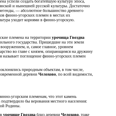
ена успели создать богатейшую культуру эпоса,
авянской и нынешней русской культуры. Достаточно
 легенды, — абсолютное большинство древнего
ков финно-угорских племен в местах их
льтура уходит корнями в финно-угорскую.
ские племена на территории
урочища Гвоздна
 сильного государства. Пришедшие на эти земли
вооружением, и, самое главное, уровнем
дарство во главе с князем, опирающимся на дружину
я называет поглощение финно-угорских племен
оклонялись природным объектам, в том числе,
современной деревни
Челохово
, по всей видимости,
инно-угорским племенам, что этот камень
шь подтвердило бы верования местного населения:
кой Родины.
 в
урочище Гвоздна
близ деревни
Челохово
, тоже