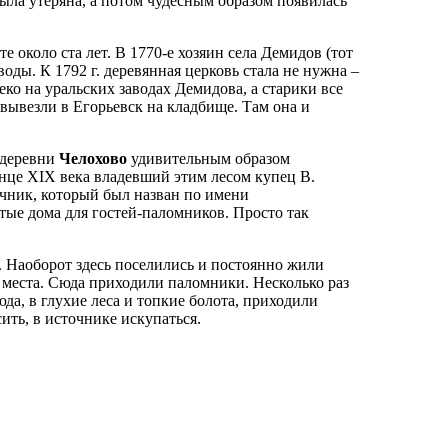
ыла утеряна, а потом чудесным образом появилась
е около ста лет. В 1770-е хозяин села Демидов (тот
оды. К 1792 г. деревянная церковь стала не нужна –
еко на уральских заводах Демидова, а старики все
вывезли в Егорьевск на кладбище. Там она и
деревни
Челохово
удивительным образом
онце XIX века владевший этим лесом купец В.
чник, который был назван по имени
ые дома для гостей-паломников. Просто так
и. Наоборот здесь поселились и постоянно жили
о места. Сюда приходили паломники. Несколько раз
юда, в глухие леса и топкие болота, приходили
ить, в источнике искупаться.