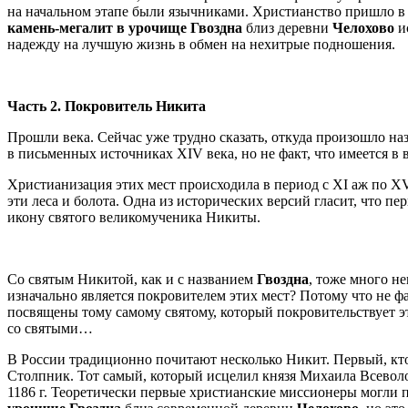
на начальном этапе были язычниками. Христианство пришло в 
камень-мегалит в урочище Гвоздна
близ деревни
Челохово
и
надежду на лучшую жизнь в обмен на нехитрые подношения.
Часть 2. Покровитель Никита
Прошли века. Сейчас уже трудно сказать, откуда произошло н
в письменных источниках XIV века, но не факт, что имеется в
Христианизация этих мест происходила в период с XI аж по X
эти леса и болота. Одна из исторических версий гласит, что 
икону святого великомученика Никиты.
Со святым Никитой, как и с названием
Гвоздна
, тоже много н
изначально является покровителем этих мест? Потому что не фак
посвящены тому самому святому, который покровительствует э
со святыми…
В России традиционно почитают несколько Никит. Первый, кто
Столпник. Тот самый, который исцелил князя Михаила Всеволо
1186 г. Теоретически первые христианские миссионеры могл