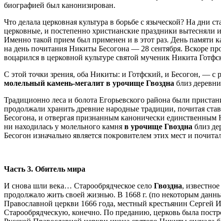
биографией был канонизирован.
Что делала церковная культура в борьбе с языческой? На дни с
церковные, и постепенно христианские праздники вытесняли и
Именно такой прием был применен и в этот раз. День памяти 
на день почитания Никиты Бесогона — 28 сентября. Вскоре про
воцарился в церковной культуре святой мученик Никита Готфс
С этой точки зрения, оба Никиты: и Готфский, и Бесогон, — с
молельный камень-мегалит в урочище Гвоздна
близ деревни
Традиционно леса и болота Егорьевского района были приста
продолжали хранить древние народные традиции, почитая с
Бесогона, и отвергая признанным канонически единственным Ни
ни находилась у молельного камня
в урочище Гвоздна
близ де
Бесогон изначально является покровителем этих мест и почита
Часть 3. Обитель мира
И снова шли века… Старообрядческое село
Гвоздна
, известно
продолжало жить своей жизнью. В 1668 г. (по некоторым данным
Православной церкви 1666 года, местный крестьянин Сергей И
Старообрядческую, конечно. По преданию, церковь была постро