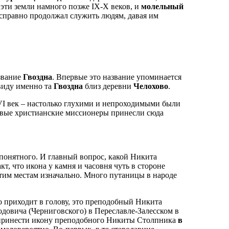
эти земли намного позже IX-X веков, и
молельный
справно продолжал служить людям, давая им
азвание
Гвоздна
. Впервые это название упоминается
 виду именно та
Гвоздна
близ деревни
Челохово
.
VI век – настолько глухими и непроходимыми были
первые христианские миссионеры принесли сюда
епонятного. И главный вопрос, какой Никита
т, что икона у камня и часовня чуть в стороне
тим местам изначально. Много путаницы в народе
 приходит в голову, это преподобный Никита
довича (Черниговского) в Переславле-Залесском в
и принести икону преподобного Никиты Столпника
в