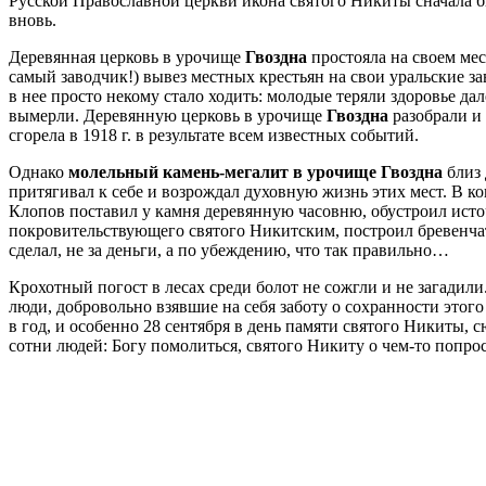
Русской Православной церкви икона святого Никиты сначала б
вновь.
Деревянная церковь в урочище
Гвоздна
простояла на своем мест
самый заводчик!) вывез местных крестьян на свои уральские зав
в нее просто некому стало ходить: молодые теряли здоровье дал
вымерли. Деревянную церковь в урочище
Гвоздна
разобрали и 
сгорела в 1918 г. в результате всем известных событий.
Однако
молельный камень-мегалит в урочище Гвоздна
близ 
притягивал к себе и возрождал духовную жизнь этих мест. В к
Клопов поставил у камня деревянную часовню, обустроил исто
покровительствующего святого Никитским, построил бревенчат
сделал, не за деньги, а по убеждению, что так правильно…
Крохотный погост в лесах среди болот не сожгли и не загадил
люди, добровольно взявшие на себя заботу о сохранности этог
в год, и особенно 28 сентября в день памяти святого Никиты, с
сотни людей: Богу помолиться, святого Никиту о чем-то попрос