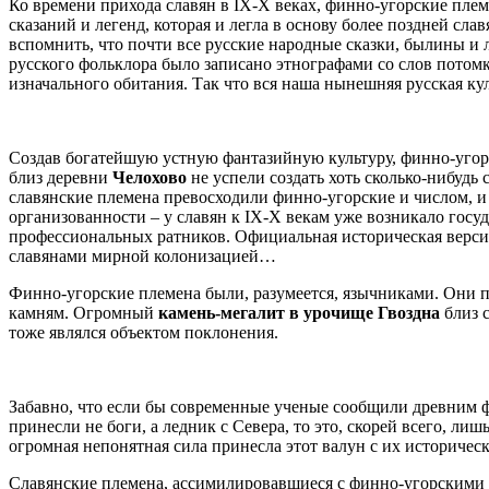
Ко времени прихода славян в IX-X веках, финно-угорские плем
сказаний и легенд, которая и легла в основу более поздней сл
вспомнить, что почти все русские народные сказки, былины и
русского фольклора было записано этнографами со слов потом
изначального обитания. Так что вся наша нынешняя русская ку
Создав богатейшую устную фантазийную культуру, финно-угор
близ деревни
Челохово
не успели создать хоть сколько-нибудь
славянские племена превосходили финно-угорские и числом, и 
организованности – у славян к IX-X векам уже возникало госу
профессиональных ратников. Официальная историческая верси
славянами мирной колонизацией…
Финно-угорские племена были, разумеется, язычниками. Они п
камням. Огромный
камень-мегалит в урочище Гвоздна
близ 
тоже являлся объектом поклонения.
Забавно, что если бы современные ученые сообщили древним ф
принесли не боги, а ледник с Севера, то это, скорей всего, ли
огромная непонятная сила принесла этот валун с их историчес
Славянские племена, ассимилировавшиеся с финно-угорскими