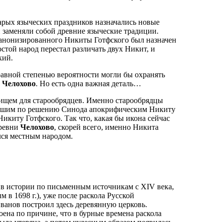
тарых языческих праздников назначались новые
 заменяли собой древние языческие традиции.
канонизированного Никиты Готфского был назначен
стой народ перестал различать двух Никит, и
кий.
 равной степенью вероятности могли бы охранять
Челохово
. Но есть одна важная деталь…
нищем для старообрядцев. Именно старообрядцы
тавшим по решению Синода апокрифическим Никиту
киту Готфского. Так что, какая бы икона сейчас
ревни
Челохово
, скорей всего, именно Никита
лся местным народом.
е в истории по письменным источникам с XIV века,
 в 1698 г.), уже после раскола Русской
ванов построил здесь деревянную церковь.
ена по причине, что в бурные времена раскола