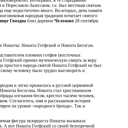
о маловероятно. Во-первых, в те стародавние
в Переславле-Залесском, т.е. был местным святым.
да еще недостаточно много. Во-вторых, день памяти
ноговековая народная традиция почитает святого
чище Гвоздна
близ деревни
Челохово
28 сентября.
ых Никиты: Никита Готфский и Никита Бесогон.
дставителем племени готфов (восточных
та Готфский принял мученическую смерть за веру
ди простого народа святой Никита Готфский не был
сскому человеку было трудно выговорить и
ародом и легко прижилось в русской церковной
) Никиты Бесогона. Никита стал христианином
бряды изгнания бесов, крестил тысячи человек,
ом. Согласитесь, имя и рассказанная история
лярен на уровне «народного бренда». Так и
начная фигура экзорциста Никиты вызывала
. А вот Никита Готфский со своей безупречной