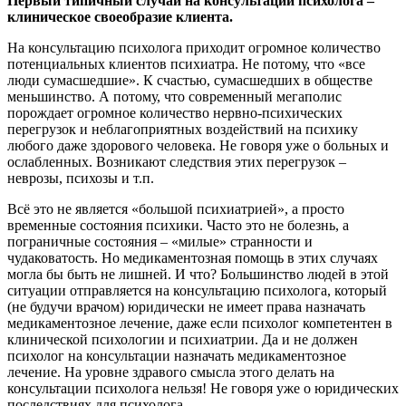
Первый типичный случай на консультации психолога –
клиническое своеобразие клиента.
На консультацию психолога приходит огромное количество
потенциальных клиентов психиатра. Не потому, что «все
люди сумасшедшие». К счастью, сумасшедших в обществе
меньшинство. А потому, что современный мегаполис
порождает огромное количество нервно-психических
перегрузок и неблагоприятных воздействий на психику
любого даже здорового человека. Не говоря уже о больных и
ослабленных. Возникают следствия этих перегрузок –
неврозы, психозы и т.п.
Всё это не является «большой психиатрией», а просто
временные состояния психики. Часто это не болезнь, а
пограничные состояния – «милые» странности и
чудаковатость. Но медикаментозная помощь в этих случаях
могла бы быть не лишней. И что? Большинство людей в этой
ситуации отправляется на консультацию психолога, который
(не будучи врачом) юридически не имеет права назначать
медикаментозное лечение, даже если психолог компетентен в
клинической психологии и психиатрии. Да и не должен
психолог на консультации назначать медикаментозное
лечение. На уровне здравого смысла этого делать на
консультации психолога нельзя! Не говоря уже о юридических
последствиях для психолога.