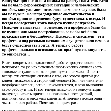
Консультация психолога похожа на работу спасателя. Если
бы не было форс-мажорных ситуаций и человеческих
ошибок, консультация психолога во многих случаях была
бы не нужна. Но непредвиденные обстоятельства и
ошибки принятия решения будут существовать всегда. И
всегда последствия этого кому-то нужно разгребать.
Психолог и спасатель – возможно, эти профессии были бы
не нужны или мало востребованы, если бы всё было
предсказуемо и безошибочно. Психолог и спасатель – эти
профессии под разными названиями существовали вечно и
будут существовать всегда. А теперь о работе
профессионального психолога, который нужен, когда кто-
то ошибается…
Если говорить о каждодневной работе профессионального
психолога, то (за исключением экзотических случаев) есть
типовые ситуации, когда людям нужен психолог. И почти
всегда эти ситуации связаны с тем, что кто-то другой (не
клиент психолога, а сторонний человек) был невнимателен,
недоброжелателен, ленив, некомпетентен, плохо выполнял
свою работу и т.п. И вот теперь психолог на консультации
вынужден искать причины негативных последствий,
причины неблагополучия клиента. А причина всегда одна –
чья-то плохая работа. Поясним на примерах.