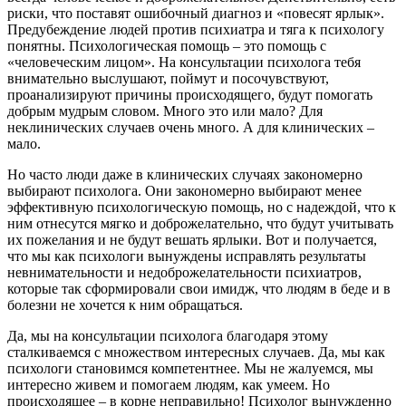
риски, что поставят ошибочный диагноз и «повесят ярлык».
Предубеждение людей против психиатра и тяга к психологу
понятны. Психологическая помощь – это помощь с
«человеческим лицом». На консультации психолога тебя
внимательно выслушают, поймут и посочувствуют,
проанализируют причины происходящего, будут помогать
добрым мудрым словом. Много это или мало? Для
неклинических случаев очень много. А для клинических –
мало.
Но часто люди даже в клинических случаях закономерно
выбирают психолога. Они закономерно выбирают менее
эффективную психологическую помощь, но с надеждой, что к
ним отнесутся мягко и доброжелательно, что будут учитывать
их пожелания и не будут вешать ярлыки. Вот и получается,
что мы как психологи вынуждены исправлять результаты
невнимательности и недоброжелательности психиатров,
которые так сформировали свои имидж, что людям в беде и в
болезни не хочется к ним обращаться.
Да, мы на консультации психолога благодаря этому
сталкиваемся с множеством интересных случаев. Да, мы как
психологи становимся компетентнее. Мы не жалуемся, мы
интересно живем и помогаем людям, как умеем. Но
происходящее – в корне неправильно! Психолог вынужденно