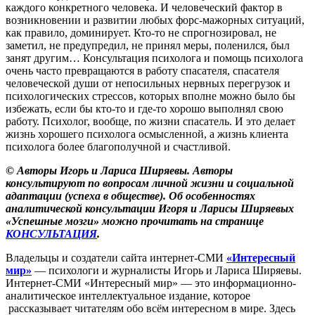
каждого конкретного человека. И человеческий фактор в
возникновении и развитии любых форс-мажорных ситуаций,
как правило, доминирует. Кто-то не спрогнозировал, не
заметил, не предупредил, не принял меры, поленился, был
занят другим… Консультация психолога и помощь психолога
очень часто превращаются в работу спасателя, спасателя
человеческой души от непосильных нервных перегрузок и
психологических стрессов, которых вполне можно было бы
избежать, если бы кто-то и где-то хорошо выполнял свою
работу. Психолог, вообще, по жизни спасатель. И это делает
жизнь хорошего психолога осмысленной, а жизнь клиента
психолога более благополучной и счастливой.
© Авторы Игорь и Лариса Ширяевы. Авторы
консультируют по вопросам личной жизни и социальной
адаптации (успеха в обществе). Об особенностях
аналитической консультации Игоря и Ларисы Ширяевых
«Успешные мозги» можно прочитать на странице
КОНСУЛЬТАЦИЯ
.
Владельцы и создатели сайта интернет-СМИ
«Интересный
мир»
— психологи и журналисты Игорь и Лариса Ширяевы.
Интернет-СМИ «Интересный мир» — это информационно-
аналитическое интеллектуальное издание, которое
рассказывает читателям обо всём интересном в мире. Здесь