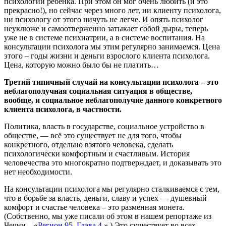
психологии ребенка. При этом он мог очень любить (и это
прекрасно!), но сейчас через много лет, ни клиенту психолога,
ни психологу от этого ничуть не легче. И опять психолог
неуклюже и самоотверженно затыкает собой дыры, теперь
уже не в системе психиатрии, а в системе воспитания. На
консультации психолога мы этим регулярно занимаемся. Цена
этого – годы жизни и деньги взрослого клиента психолога.
Цена, которую можно было бы не платить…
Третий типичный случай на консультации психолога – это
неблагополучная социальная ситуация в обществе,
вообще, и социальное неблагополучие данного конкретного
клиента психолога, в частности.
Политика, власть в государстве, социальное устройство в
обществе, — всё это существует не для того, чтобы
конкретного, отдельно взятого человека, сделать
психологически комфортным и счастливым. История
человечества это многократно подтверждает, и доказывать это
нет необходимости.
На консультации психолога мы регулярно сталкиваемся с тем,
что в борьбе за власть, деньги, славу и успех — душевный
комфорт и счастье человека – это разменная монета.
(Собственно, мы уже писали об этом в нашем репортаже из
Чечни – «
Регион 95. Глава 4.
» ) Это существует во всех