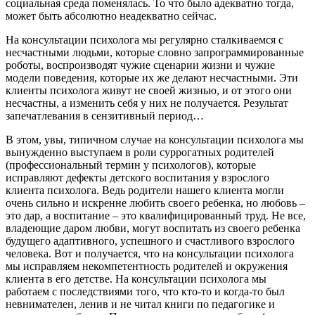
социальная среда поменялась. То что было адекватно тогда,
может быть абсолютно неадекватно сейчас.
На консультации психолога мы регулярно сталкиваемся с
несчастными людьми, которые словно запрограммированные
роботы, воспроизводят чужие сценарии жизни и чужие
модели поведения, которые их же делают несчастными. Эти
клиенты психолога живут не своей жизнью, и от этого они
несчастны, а изменить себя у них не получается. Результат
запечатлевания в сензитивный период…
В этом, увы, типичном случае на консультации психолога мы
вынужденно выступаем в роли суррогатных родителей
(профессиональный термин у психологов), которые
исправляют дефекты детского воспитания у взрослого
клиента психолога. Ведь родители нашего клиента могли
очень сильно и искренне любить своего ребенка, но любовь –
это дар, а воспитание – это квалифицированный труд. Не все,
владеющие даром любви, могут воспитать из своего ребенка
будущего адаптивного, успешного и счастливого взрослого
человека. Вот и получается, что на консультации психолога
мы исправляем некомпетентность родителей и окружения
клиента в его детстве. На консультации психолога мы
работаем с последствиями того, что кто-то и когда-то был
невнимателен, ленив и не читал книги по педагогике и