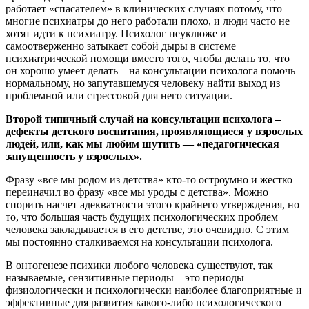
работает «спасателем» в клинических случаях потому, что
многие психиатры до него работали плохо, и люди часто не
хотят идти к психиатру. Психолог неуклюже и
самоотверженно затыкает собой дыры в системе
психиатрической помощи вместо того, чтобы делать то, что
он хорошо умеет делать – на консультации психолога помочь
нормальному, но запутавшемуся человеку найти выход из
проблемной или стрессовой для него ситуации.
Второй типичный случай на консультации психолога –
дефекты детского воспитания, проявляющиеся у взрослых
людей, или, как мы любим шутить — «педагогическая
запущенность у взрослых».
Фразу «все мы родом из детства» кто-то остроумно и жестко
переиначил во фразу «все мы уроды с детства». Можно
спорить насчет адекватности этого крайнего утверждения, но
то, что большая часть будущих психологических проблем
человека закладывается в его детстве, это очевидно. С этим
мы постоянно сталкиваемся на консультации психолога.
В онтогенезе психики любого человека существуют, так
называемые, сензитивные периоды – это периоды
физиологически и психологически наиболее благоприятные и
эффективные для развития какого-либо психологического