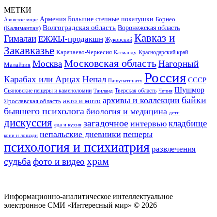
МЕТКИ
Большие степные покатушки
Армения
Борнео
Азовское море
Волгоградская область
Воронежская область
(Калимантан)
Кавказ и
Гималаи
ЕЖЖЫ-продакшн
Жуковский
Закавказье
Карачаево-Черкесия
Катманду
Краснодарский край
Московская область
Москва
Нагорный
Малайзия
Россия
Карабах или Арцах
Непал
СССР
Пашупатинатх
Шушмор
Сьяновские пещеры и каменоломни
Тверская область
Таиланд
Чечня
байки
архивы и коллекции
авто и мото
Ярославская область
бывшего психолога
биология и медицина
дети
дискуссия
загадочное
кладбище
интервью
еда и кухня
непальские дневники
пещеры
кони и лошади
психология и психиатрия
развлечения
храм
судьба
фото и видео
Информационно-аналитическое интеллектуальное
электронное СМИ «Интересный мир» ©
2026