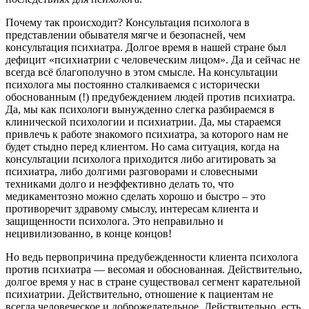
Почему так происходит? Консультация психолога в
представлении обывателя мягче и безопасней, чем
консультация психиатра. Долгое время в нашей стране был
дефицит «психиатрии с человеческим лицом». Да и сейчас не
всегда всё благополучно в этом смысле. На консультации
психолога мы постоянно сталкиваемся с исторически
обоснованным (!) предубеждением людей против психиатра.
Да, мы как психологи вынужденно слегка разбираемся в
клинической психологии и психиатрии. Да, мы стараемся
привлечь к работе знакомого психиатра, за которого нам не
будет стыдно перед клиентом. Но сама ситуация, когда на
консультации психолога приходится либо агитировать за
психиатра, либо долгими разговорами и словесными
техниками долго и неэффективно делать то, что
медикаментозно можно сделать хорошо и быстро – это
противоречит здравому смыслу, интересам клиента и
защищенности психолога. Это неправильно и
нецивилизованно, в конце концов!
Но ведь первопричина предубежденности клиента психолога
против психиатра — весомая и обоснованная. Действительно,
долгое время у нас в стране существовал сегмент карательной
психиатрии. Действительно, отношение к пациентам не
всегда человеческое и доброжелательное. Действительно, есть