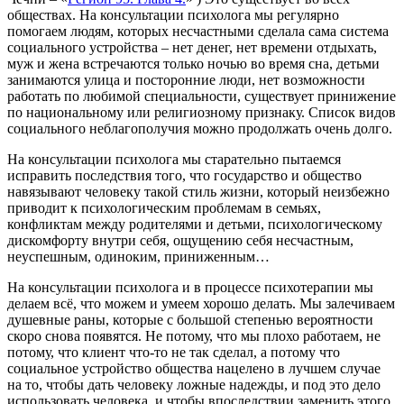
обществах. На консультации психолога мы регулярно
помогаем людям, которых несчастными сделала сама система
социального устройства – нет денег, нет времени отдыхать,
муж и жена встречаются только ночью во время сна, детьми
занимаются улица и посторонние люди, нет возможности
работать по любимой специальности, существует принижение
по национальному или религиозному признаку. Список видов
социального неблагополучия можно продолжать очень долго.
На консультации психолога мы старательно пытаемся
исправить последствия того, что государство и общество
навязывают человеку такой стиль жизни, который неизбежно
приводит к психологическим проблемам в семьях,
конфликтам между родителями и детьми, психологическому
дискомфорту внутри себя, ощущению себя несчастным,
неуспешным, одиноким, приниженным…
На консультации психолога и в процессе психотерапии мы
делаем всё, что можем и умеем хорошо делать. Мы залечиваем
душевные раны, которые с большой степенью вероятности
скоро снова появятся. Не потому, что мы плохо работаем, не
потому, что клиент что-то не так сделал, а потому что
социальное устройство общества нацелено в лучшем случае
на то, чтобы дать человеку ложные надежды, и под это дело
использовать человека, и чтобы впоследствии заменить этого