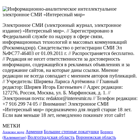
Электронное СМИ (электронный журнал, электронное
издание) «Интересный мир». // Зарегистрировано в
Федеральной службе по надзору в сфере связи,
информационных технологий и массовых коммуникаций
(Роскомнадзор). Свидетельство о регистрации СМИ Эл
№ФС77-46403 от 01.09.2011 г. // Распространяется бесплатно.
// Редакция не несет ответственности за достоверность
информации, содержащейся в рекламных объявлениях и за
содержание сайтов, на которые даны ссылки. Мнение
редакции не всегда совпадает с мнением авторов публикаций.
// Учредитель: Ширяева Лариса Артёмовна // Главный
редактор: Ширяев Игорь Евгеньевич // Адрес редакции:
127276, Россия, Москва, ул. Б. Марфинская, д. 1. //
Электронная почта: redaktor@interesmir.ru // Телефон редакции:
+7 916 299 74 05 // Внимание! Электронное СМИ
«Интересный мир» предназначено для людей старше 18 лет.
Если вам меньше 18 лет, немедленно покиньте этот сайт!
МЕТКИ
Большие степные покатушки
Армения
Борнео
Азовское море
Волгоградская область
Воронежская область
(Калимантан)