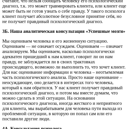
считают, что нельзя сообщать человеку его психологический
диагноз, т.к. это может травмировать клиента, или клиент еще
может быть не готов узнать о себе правду. У такого психолога
клиент получает абсолютное безусловное принятие себя, но
не получает правдивый психологический диагноз.
3Б. Наша аналитическая консультация «Успешные мозги»
Мы оцениваем человека и его жизненную ситуацию.
Оцениваем — не означает осуждаем. Оцениваем — означает
анализируем. Мы оцениваем, насколько психологически
адекватен пришедший к нам клиент, говорит ли он нам
правду, не заблуждается ли в своих трактовках
происходящего, возможно ли выполнить то, что хочет клиент.
Для нас оценивание информации и человека – неотъемлемая
часть психологического анализа. Просто наше оценивание –
неосуждающее, оно делается в интересах того человека,
который к нам обратился. У нас клиент получает правдивый
психологический диагноз, и потом мы вместе думаем, что
можно сделать в этой ситуации. На основании
психологического диагноза, иногда жесткого и неприятного
для клиента, мы вырабатываем для человека пути выхода из
проблемной ситуации, в которую он попал сам или его
поставили другие люди.
4А. Консультация психолога