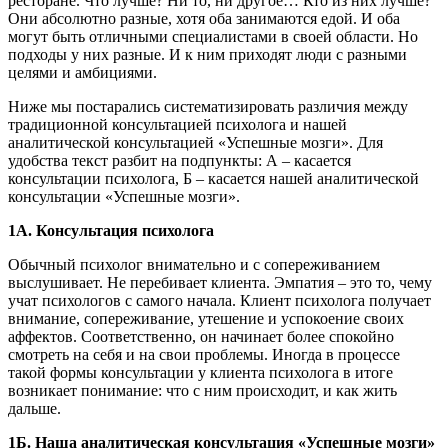
ресторане. Что лучше? Ни то, ни другое… Кто из них лучше?
Они абсолютно разные, хотя оба занимаются едой. И оба
могут быть отличными специалистами в своей области. Но
подходы у них разные. И к ним приходят люди с разными
целями и амбициями.
Ниже мы постарались систематизировать различия между
традиционной консультацией психолога и нашей
аналитической консультацией «Успешные мозги». Для
удобства текст разбит на подпункты: А – касается
консультации психолога, Б – касается нашей аналитической
консультации «Успешные мозги».
1А. Консультация психолога
Обычный психолог внимательно и с сопереживанием
выслушивает. Не перебивает клиента. Эмпатия – это то, чему
учат психологов с самого начала. Клиент психолога получает
внимание, сопереживание, утешение и успокоение своих
аффектов. Соответственно, он начинает более спокойно
смотреть на себя и на свои проблемы. Иногда в процессе
такой формы консультации у клиента психолога в итоге
возникает понимание: что с ним происходит, и как жить
дальше.
1Б. Наша аналитическая консультация «Успешные мозги»