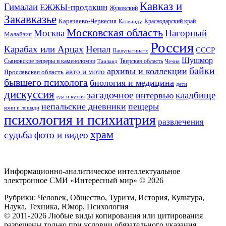
Кавказ и
Гималаи
ЕЖЖЫ-продакшн
Жуковский
Закавказье
Карачаево-Черкесия
Катманду
Краснодарский край
Московская область
Москва
Нагорный
Малайзия
Россия
Карабах или Арцах
Непал
СССР
Пашупатинатх
Шушмор
Сьяновские пещеры и каменоломни
Тверская область
Таиланд
Чечня
байки
архивы и коллекции
авто и мото
Ярославская область
бывшего психолога
биология и медицина
дети
дискуссия
загадочное
кладбище
интервью
еда и кухня
непальские дневники
пещеры
кони и лошади
психология и психиатрия
развлечения
храм
судьба
фото и видео
Информационно-аналитическое интеллектуальное
электронное СМИ «Интересный мир» ©
2026
Рубрики: Человек, Общество, Туризм, История, Культура,
Наука, Техника, Юмор, Психология
© 2011-2026 Любые виды копирования или цитирования
разрешены только при условии обязательного указания