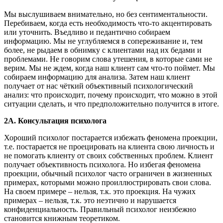
Мы выслушиваем внимательно, но без сентиментальности.
Перебиваем, когда есть необходимость что-то акцентировать
или уточнить. Въедливо и педантично собираем
информацию. Мы не углубляемся в сопереживание и, тем
более, не рыдаем в обнимку с клиентами над их бедами и
проблемами. Не говорим слова утешения, в которые сами не
верим. Мы не ждем, когда наш клиент сам что-то поймет. Мы
собираем информацию для анализа. Затем наш клиент
получает от нас чёткий объективный психологический
анализ: что происходит, почему происходит, что можно в этой
ситуации сделать, и что предположительно получится в итоге.
2А. Консультация психолога
Хороший психолог постарается избежать феномена проекции,
т.е. постарается не проецировать на клиента свою личность и
не помогать клиенту от своих собственных проблем. Клиент
получает объективность психолога. Но избегая феномена
проекции, обычный психолог часто ограничен в жизненных
примерах, которыми можно проиллюстрировать свои слова.
На своем примере – нельзя, т.к. это проекция. На чужих
примерах – нельзя, т.к. это неэтично и нарушается
конфиденциальность. Правильный психолог неизбежно
становится книжным теоретиком.