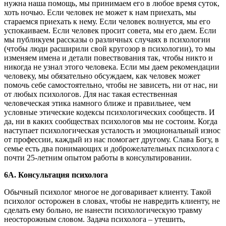
нужна наша помощь, мы принимаем его в любое время суток,
хоть ночью. Если человек не может к нам приехать, мы
стараемся приехать к нему. Если человек волнуется, мы его
успокаиваем. Если человек просит совета, мы его даем. Если
мы публикуем рассказы о различных случаях в психологии
(чтобы люди расширили свой кругозор в психологии), то мы
изменяем имена и детали повествования так, чтобы никто и
никогда не узнал этого человека. Если мы даем рекомендации
человеку, мы обязательно обсуждаем, как человек может
помочь себе самостоятельно, чтобы не зависеть, ни от нас, ни
от любых психологов. Для нас такая естественная
человеческая этика намного ближе и правильнее, чем
условные этические кодексы психологических сообществ. И
да, ни в каких сообществах психологов мы не состоим. Когда
наступает психологическая усталость и эмоциональный износ
от профессии, каждый из нас помогает другому. Слава Богу, в
семье есть два понимающих и доброжелательных психолога с
почти 25-летним опытом работы в консультировании.
6А. Консультация психолога
Обычный психолог многое не договаривает клиенту. Такой
психолог осторожен в словах, чтобы не навредить клиенту, не
сделать ему больно, не нанести психологическую травму
неосторожным словом. Задача психолога – утешить,