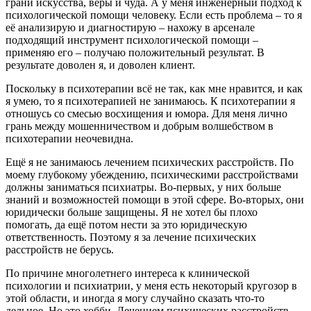
грани искусства, веры и чуда. А у меня инженерный подход к
психологической помощи человеку. Если есть проблема – то я
её анализирую и диагностирую – нахожу в арсенале
подходящий инструмент психологической помощи –
применяю его – получаю положительный результат. В
результате доволен я, и доволен клиент.
Поскольку в психотерапии всё не так, как мне нравится, и как
я умею, то я психотерапией не занимаюсь. К психотерапии я
отношусь со смесью восхищения и юмора. Для меня лично
грань между мошенничеством и добрым волшебством в
психотерапии неочевидна.
Ещё я не занимаюсь лечением психических расстройств. По
моему глубокому убеждению, психическими расстройствами
должны заниматься психиатры. Во-первых, у них больше
знаний и возможностей помощи в этой сфере. Во-вторых, они
юридически больше защищены. Я не хотел бы плохо
помогать, да ещё потом нести за это юридическую
ответственность. Поэтому я за лечение психических
расстройств не берусь.
По причине многолетнего интереса к клинической
психологии и психиатрии, у меня есть некоторый кругозор в
этой области, и иногда я могу случайно сказать что-то
дельное. Но это хобби. Лечением психических расстройств