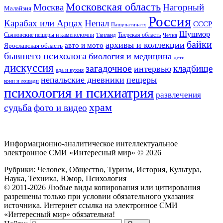
Московская область
Москва
Нагорный
Малайзия
Россия
Карабах или Арцах
Непал
СССР
Пашупатинатх
Шушмор
Сьяновские пещеры и каменоломни
Тверская область
Таиланд
Чечня
байки
архивы и коллекции
авто и мото
Ярославская область
бывшего психолога
биология и медицина
дети
дискуссия
загадочное
кладбище
интервью
еда и кухня
непальские дневники
пещеры
кони и лошади
психология и психиатрия
развлечения
храм
судьба
фото и видео
Информационно-аналитическое интеллектуальное
электронное СМИ «Интересный мир» ©
2026
Рубрики: Человек, Общество, Туризм, История, Культура,
Наука, Техника, Юмор, Психология
© 2011-2026 Любые виды копирования или цитирования
разрешены только при условии обязательного указания
источника. Интернет ссылка на электронное СМИ
«Интересный мир» обязательна!