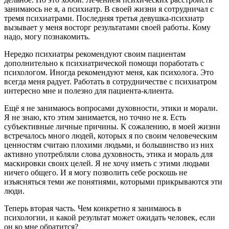
занимаюсь не я, а психиатр. В своей жизни я сотрудничал с
тремя психиатрами. Последняя третья девушка-психиатр
вызывает у меня восторг результатами своей работы. Кому
надо, могу познакомить.
Нередко психиатры рекомендуют своим пациентам
дополнительно к психиатрической помощи поработать с
психологом. Иногда рекомендуют меня, как психолога. Это
всегда меня радует. Работать в сотрудничестве с психиатром
интересно мне и полезно для пациента-клиента.
Ещё я не занимаюсь вопросами духовности, этики и морали.
Я не знаю, кто этим занимается, но точно не я. Есть
субъективные личные причины. К сожалению, в моей жизни
встречалось много людей, которых я по своим человеческим
ценностям считаю плохими людьми, и большинство из них
активно употребляли слова духовность, этика и мораль для
маскировки своих целей. Я не хочу иметь с этими людьми
ничего общего. И я могу позволить себе роскошь не
изъясняться теми же понятиями, которыми прикрываются эти
люди.
Теперь вторая часть. Чем конкретно я занимаюсь в
психологии, и какой результат может ожидать человек, если
он ко мне обратится?