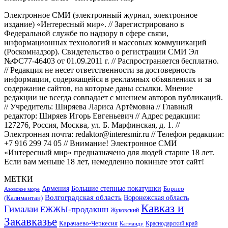
Электронное СМИ (электронный журнал, электронное
издание) «Интересный мир». // Зарегистрировано в
Федеральной службе по надзору в сфере связи,
информационных технологий и массовых коммуникаций
(Роскомнадзор). Свидетельство о регистрации СМИ Эл
№ФС77-46403 от 01.09.2011 г. // Распространяется бесплатно.
// Редакция не несет ответственности за достоверность
информации, содержащейся в рекламных объявлениях и за
содержание сайтов, на которые даны ссылки. Мнение
редакции не всегда совпадает с мнением авторов публикаций.
// Учредитель: Ширяева Лариса Артёмовна // Главный
редактор: Ширяев Игорь Евгеньевич // Адрес редакции:
127276, Россия, Москва, ул. Б. Марфинская, д. 1. //
Электронная почта: redaktor@interesmir.ru // Телефон редакции:
+7 916 299 74 05 // Внимание! Электронное СМИ
«Интересный мир» предназначено для людей старше 18 лет.
Если вам меньше 18 лет, немедленно покиньте этот сайт!
МЕТКИ
Большие степные покатушки
Армения
Борнео
Азовское море
Волгоградская область
Воронежская область
(Калимантан)
Кавказ и
Гималаи
ЕЖЖЫ-продакшн
Жуковский
Закавказье
Карачаево-Черкесия
Катманду
Краснодарский край